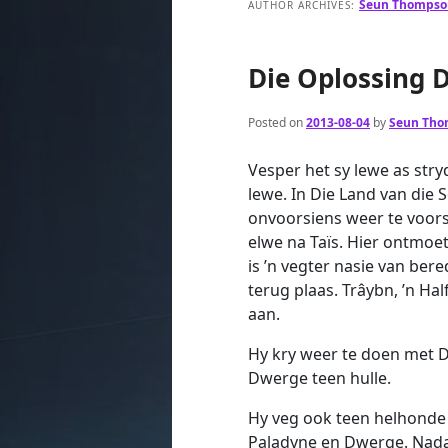
Seun Thompso
AUTHOR ARCHIVES:
Die Oplossing 
Posted on
2013-08-04
by
Seun Th
Vesper het sy lewe as str
lewe. In Die Land van die 
onvoorsiens weer te voor
elwe na Taïs. Hier ontmoe
is ’n vegter nasie van be
terug plaas. Trâybn, ’n Ha
aan.
Hy kry weer te doen met D
Dwerge teen hulle.
Hy veg ook teen helhond
Paladyne en Dwerge. Nadat 