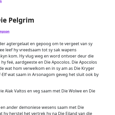
n
Die Pelgrim
ompson
yder agtergelaat en gepoog om te vergeet van sy
See leef hy vreedsaam tot sy sak wapens
skyn kom. Hy vlug weg en word ontvoer deur die
t hy feë, aardgeeste en Die Apocolos. Die Apocolos
rede wat hom verwelkom en in sy am as Die Kryger
lf-Elf wat saam in Arsonagom geveg het sluit ook by
ie Alak Valtos en veg saam met Die Wolwe en Die
e en ander demoniese wesens saam met Die
hy herstel het vertrek hy na Die Eiland van die