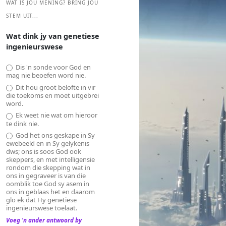
WAT IS JOU MENING? BRING JOU
STEM UIT...
Wat dink jy van genetiese
ingenieurswese
Dis 'n sonde voor God en
mag nie beoefen word nie.
Dit hou groot belofte in vir
die toekoms en moet uitgebrei
word.
Ek weet nie wat om hieroor
te dink nie.
God het ons geskape in Sy
ewebeeld en in Sy gelykenis
dws; ons is soos God ook
skeppers, en met intelligensie
rondom die skepping wat in
ons in gegraveer is van die
oomblik toe God sy asem in
ons in geblaas het en daarom
glo ek dat Hy genetiese
ingenieurswese toelaat.
Voeg 'n ander antwoord by