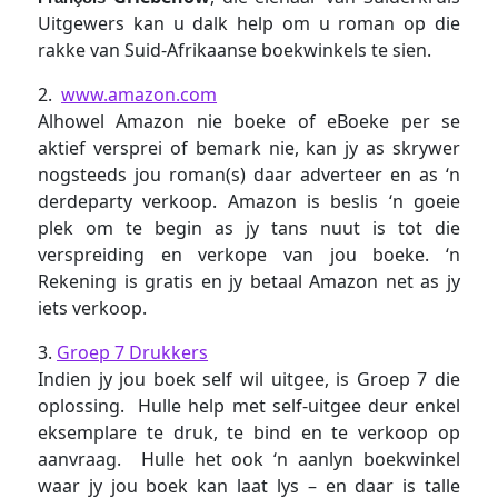
Uitgewers kan u dalk help om u roman op die
rakke van Suid-Afrikaanse boekwinkels te sien.
2.
www.amazon.com
Alhowel Amazon nie boeke of eBoeke per se
aktief versprei of bemark nie, kan jy as skrywer
nogsteeds jou roman(s) daar adverteer en as ‘n
derdeparty verkoop. Amazon is beslis ‘n goeie
plek om te begin as jy tans nuut is tot die
verspreiding en verkope van jou boeke. ‘n
Rekening is gratis en jy betaal Amazon net as jy
iets verkoop.
3.
Groep 7 Drukkers
Indien jy jou boek self wil uitgee, is Groep 7 die
oplossing. Hulle help met self-uitgee deur enkel
eksemplare te druk, te bind en te verkoop op
aanvraag. Hulle het ook ‘n aanlyn boekwinkel
waar jy jou boek kan laat lys – en daar is talle