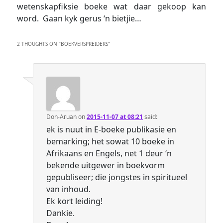
wetenskapfiksie boeke wat daar gekoop kan
word. Gaan kyk gerus ‘n bietjie…
2 THOUGHTS ON “
BOEKVERSPREIDERS
”
Don-Aruan
on
2015-11-07 at 08:21
said:
ek is nuut in E-boeke publikasie en
bemarking; het sowat 10 boeke in
Afrikaans en Engels, net 1 deur ‘n
bekende uitgewer in boekvorm
gepubliseer; die jongstes in spiritueel
van inhoud.
Ek kort leiding!
Dankie.