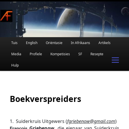
Afrikaanse Wetenskapfiksie en Fantasie
Skip
to
primary
content
Main
Tuis
English
Oriëntasie
In Afrikaans
Artikels
AFRIFIKSIE
menu
Media
Profiele
Kompetisies
SF
Resepte
Hulp
Boekverspreiders
1. Suiderkruis Uitgewers (
fgriebenow@gmail.com
)
Griebenow
, die eienaar van Suiderkruis
François