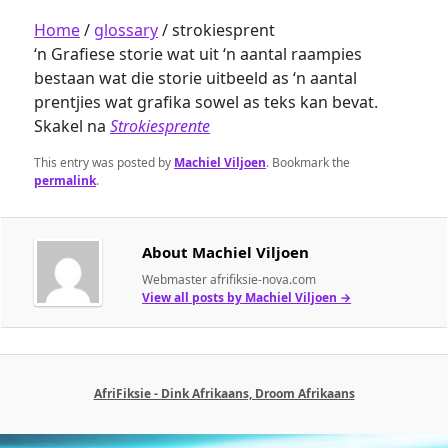
Home
/
glossary
/
strokiesprent
‘n Grafiese storie wat uit ‘n aantal raampies
bestaan wat die storie uitbeeld as ‘n aantal
prentjies wat grafika sowel as teks kan bevat.
Skakel na
Strokiesprente
This entry was posted by
Machiel Viljoen
. Bookmark the
permalink
.
About Machiel Viljoen
Webmaster afrifiksie-nova.com
View all posts by Machiel Viljoen
→
AfriFiksie - Dink Afrikaans, Droom Afrikaans