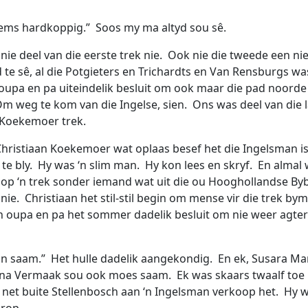
sems hardkoppig.” Soos my ma altyd sou sê.
nie deel van die eerste trek nie. Ook nie die tweede een ni
 te sê, al die Potgieters en Trichardts en Van Rensburgs wa
oupa en pa uiteindelik besluit om ook maar die pad noorde
Om weg te kom van die Ingelse, sien. Ons was deel van die 
e Koekemoer trek.
Christiaan Koekemoer wat oplaas besef het die Ingelsman is 
te bly. Hy was ‘n slim man. Hy kon lees en skryf. En almal 
 op ‘n trek sonder iemand wat uit die ou Hooghollandse By
nie. Christiaan het stil-stil begin om mense vir die trek by
 oupa en pa het sommer dadelik besluit om nie weer agter 
n saam.” Het hulle dadelik aangekondig. En ek, Susara Ma
a Vermaak sou ook moes saam. Ek was skaars twaalf to
s net buite Stellenbosch aan ‘n Ingelsman verkoop het. Hy 
arop.