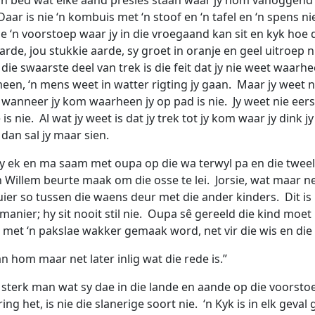
Daar is nie ‘n kombuis met ‘n stoof en ‘n tafel en ‘n spens ni
ie ‘n voorstoep waar jy in die vroegaand kan sit en kyk hoe 
arde, jou stukkie aarde, sy groet in oranje en geel uitroep 
die swaarste deel van trek is die feit dat jy nie weet waarhe
een, ‘n mens weet in watter rigting jy gaan. Maar jy weet n
 wanneer jy kom waarheen jy op pad is nie. Jy weet nie eer
 is nie. Al wat jy weet is dat jy trek tot jy kom waar jy dink j
dan sal jy maar sien.
y ek en ma saam met oupa op die wa terwyl pa en die tweel
 Willem beurte maak om die osse te lei. Jorsie, wat maar net
kuier so tussen die waens deur met die ander kinders. Dit i
 manier; hy sit nooit stil nie. Oupa sê gereeld die kind moet 
met ‘n pakslae wakker gemaak word, net vir die wis en die
 hom maar net later inlig wat die rede is.”
il sterk man wat sy dae in die lande en aande op die voorsto
ng het, is nie die slanerige soort nie. ‘n Kyk is in elk geva