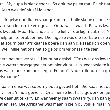
rs. My oupa is hier gebore. So ook my pa en ma. En ek nat
 Kaap was definitief Hollands.
die Ingelse doodluiters aangekom met hulle skepe en hulle 
aap, sonder om te vra, gevat. Oupa was kwaad. Pa was kw
 kwaad. Maar Hollanders is nie lief vir oorlog maak nie. Ni
 help om te probeer nie. Die Ingelse was die sterkste nasie 
at sou ‘n paar Afrikaanse boere dan aan die saak kon doe
Wel, hulle het ons net so gelos om vir onsself te sien.
ners het ons verraai.” Het oupa geskel. “Ons wat ons lewe
die waters prysgegee het om hier vir hulle ‘n wegstasie te 
ns wat moes kom oor begin. En nou? Nou skrik hulle so groo
elsmanne.”
 baie mense wat soos my oupa gevoel het. Die Kaap het oo
n vir ons ‘n huis geword. Ons mense het hard gewerk en ge
we daar uit te kerf. En wanneer jy saam swaarkry, dan kan 
et en leef. Die Afrikaner was maar ‘n klein ou volkie, maar 