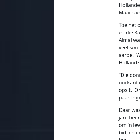
Hollande
Maar die
Toe het 
en die K
Almal was
veel sou
aarde. W
Holland? 
“Die don
oorkant 
opsit. O
paar Ing
Daar was
jare hee
om ‘n le
bid, en e
taai.