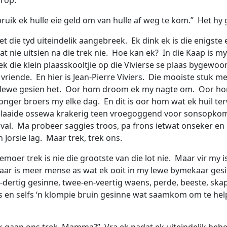
ruik ek hulle eie geld om van hulle af weg te kom.” Het hy 
t die tyd uiteindelik aangebreek. Ek dink ek is die enigste 
at nie uitsien na die trek nie. Hoe kan ek? In die Kaap is m
ek die klein plaasskooltjie op die Vivierse se plaas bygewoo
 vriende. En hier is Jean-Pierre Viviers. Die mooiste stuk m
 lewe gesien het. Oor hom droom ek my nagte om. Oor h
jonger broers my elke dag. En dit is oor hom wat ek huil te
laaide ossewa krakerig teen vroegoggend voor sonsopkom
inval. Ma probeer saggies troos, pa frons ietwat onseker en
 Jorsie lag. Maar trek, trek ons.
moer trek is nie die grootste van die lot nie. Maar vir my is
aar is meer mense as wat ek ooit in my lewe bymekaar gesi
-dertig gesinne, twee-en-veertig waens, perde, beeste, ska
 en selfs ‘n klompie bruin gesinne wat saamkom om te hel
k gaan ons trek, Mamma?” Vra ek nadat ek uiteindelik beh