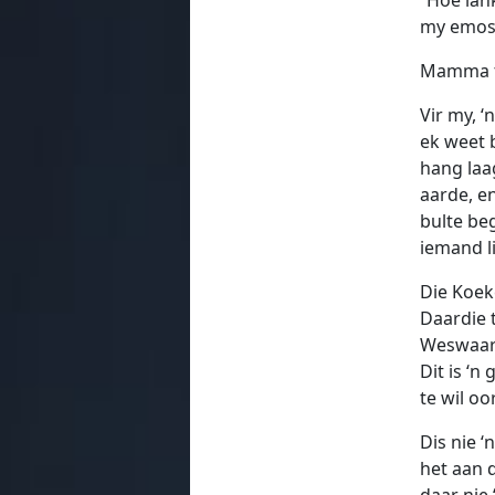
my emosi
Mamma tr
Vir my, ‘
ek weet b
hang laa
aarde, e
bulte beg
iemand li
Die Koeke
Daardie 
Weswaart
Dit is ‘
te wil oo
Dis nie 
het aan d
daar nie