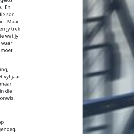
e. En
die son
nie. Maar
en jy trek
ie wat jy
s waar
y moet
ing,
 vyf jaar
s maar
in die
 onwis.
ep
l genoeg.