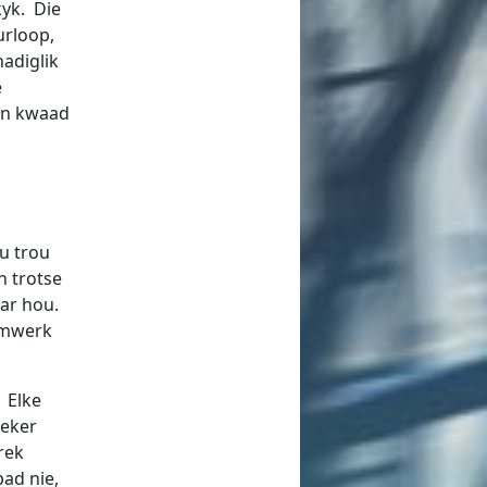
kyk. Die
rloop,
nadiglik
e
een kwaad
u trou
n trotse
ar hou.
 omwerk
 Elke
beker
rek
pad nie,