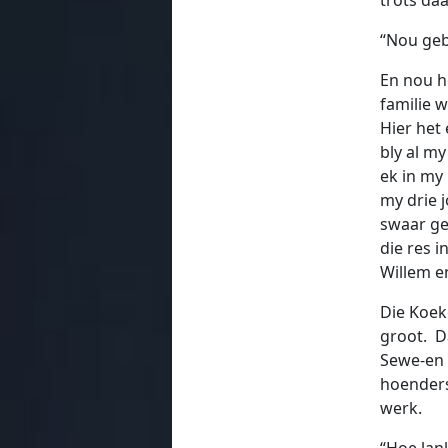
“Nou geb
En nou he
familie w
Hier het 
bly al my
ek in my
my drie 
swaar ge
die res 
Willem en
Die Koeke
groot. D
Sewe-en 
hoenders
werk.
“Hoe lan