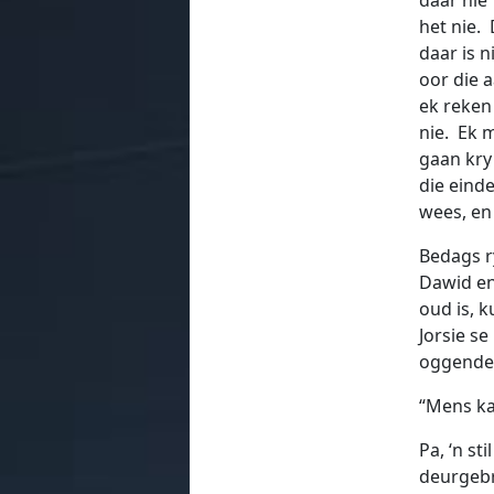
het nie. 
daar is n
oor die a
ek reken 
nie. Ek m
gaan kry
die einde
wees, en 
Bedags r
Dawid en
oud is, 
Jorsie se
oggende 
“Mens kan
Pa, ‘n st
deurgebri