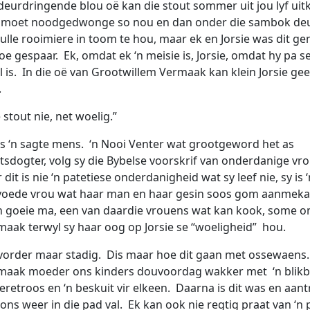
deurdringende blou oë kan die stout sommer uit jou lyf uit
 moet noodgedwonge so nou en dan onder die sambok deu
ulle rooimiere in toom te hou, maar ek en Jorsie was dit ge
oe gespaar. Ek, omdat ek ‘n meisie is, Jorsie, omdat hy pa s
 is. In die oë van Grootwillem Vermaak kan klein Jorsie g
.
e stout nie, net woelig.”
s ‘n sagte mens. ‘n Nooi Venter wat grootgeword het as
tsdogter, volg sy die Bybelse voorskrif van onderdanige vro
dit is nie ‘n patetiese onderdanigheid wat sy leef nie, sy is ‘
oede vrou wat haar man en haar gesin soos gom aanmeka
 ‘n goeie ma, een van daardie vrouens wat kan kook, some
maak terwyl sy haar oog op Jorsie se “woeligheid” hou.
 vorder maar stadig. Dis maar hoe dit gaan met ossewaens.
aak moeder ons kinders douvoordag wakker met ‘n blik
eretroos en ‘n beskuit vir elkeen. Daarna is dit was en aant
ns weer in die pad val. Ek kan ook nie regtig praat van ‘n 