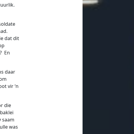
uurlik.
soldate
aad.
e dat dit
op
n? En
ns daar
kom
t vir ‘n
r die
baklei
jy saam
hulle was