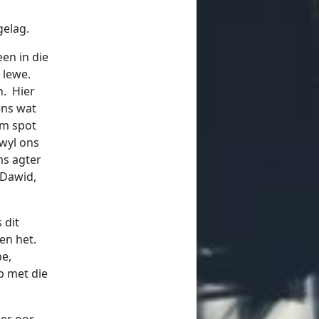
gelag.
een in die
y lewe.
n. Hier
ens wat
om spot
rwyl ons
s agter
 Dawid,
 dit
en het.
pe,
p met die
eer oor