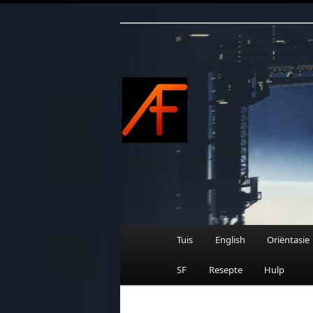
Afrikaanse Wetenskapfiksie e
Skip
to
primary
content
AFRIFIKSIE
Main
Tuis
English
Oriëntasie
menu
SF
Resepte
Hulp