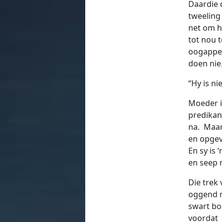
Daardie 
tweeling
net om h
tot nou t
oogappel
doen nie
“Hy is ni
Moeder i
predikan
na. Maar 
en opgev
En sy is
en seep 
Die trek
oggend m
swart bo
voordat o