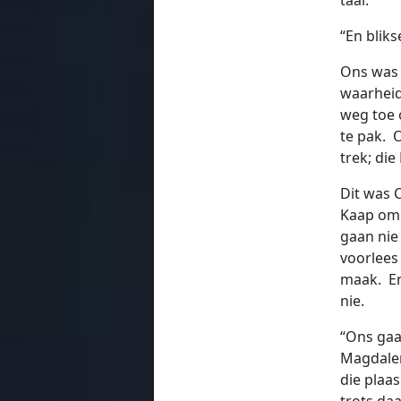
“En blik
Ons was 
waarheid
weg toe 
te pak. 
trek; di
Dit was 
Kaap om 
gaan nie
voorlees 
maak. En
nie.
“Ons gaa
Magdalen
die plaa
trots da