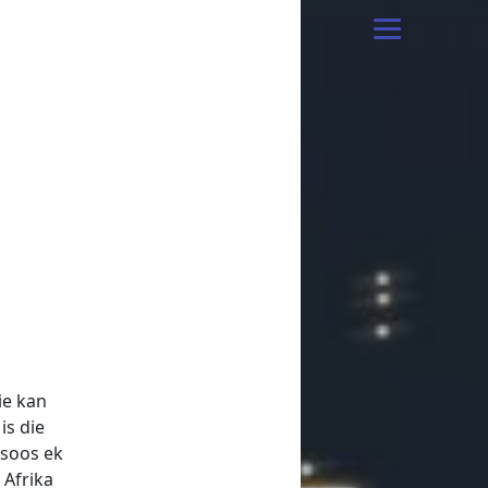
ie kan
is die
 soos ek
 Afrika