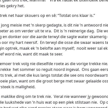
es gekry het.
ek net haar skouers op en sê: “Totdat ons klaar is.”
n jong meisie met ‘n skerp gedagte, is dit nie ‘n antwoord n
eter as om verder uit te vra. Dit is ‘n reënerige dag. Die w
g en donker oor die aarde terwyl die sagte water skamerig 
n oor my hart neersif. En terwyl die osse die swaar waens t
in optrek, maak ek ‘n belofte aan myself; nooit weer sal ek 
ef word nie, want dit maak te seer.
moer trek volg nie dieselfde roete as die vorige trekke nie
trekke het sommer so reguit noord ingeval. Ons gaan eer
s trek, al met die kus langs totdat die see ons noordwaar
n goeie plan, want om die groot berge met swaar gelaaide o
rsteek is malligheid.
‘n maklike ding om te trek nie. Veral nie wanneer jy gewoon
ie luukshede van ‘n huis wat op een plek stilstaan nie. Op d
 ‘n bed wat elke aand presies staan waar jy hom vanoggend