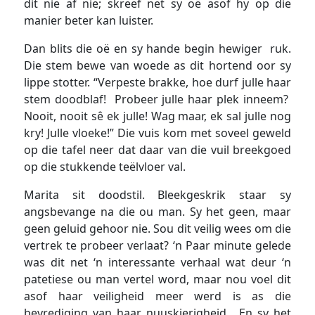
dit nie af nie; skreef net sy oë asof hy op die
manier beter kan luister.
Dan blits die oë en sy hande begin hewiger ruk.
Die stem bewe van woede as dit hortend oor sy
lippe stotter. “Verpeste brakke, hoe durf julle haar
stem doodblaf! Probeer julle haar plek inneem?
Nooit, nooit sê ek julle! Wag maar, ek sal julle nog
kry! Julle vloeke!” Die vuis kom met soveel geweld
op die tafel neer dat daar van die vuil breekgoed
op die stukkende teëlvloer val.
Marita sit doodstil. Bleekgeskrik staar sy
angsbevange na die ou man. Sy het geen, maar
geen geluid gehoor nie. Sou dit veilig wees om die
vertrek te probeer verlaat? ‘n Paar minute gelede
was dit net ‘n interessante verhaal wat deur ‘n
patetiese ou man vertel word, maar nou voel dit
asof haar veiligheid meer werd is as die
bevrediging van haar nuuskierigheid. En sy het