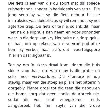
Die fiets is een van die ou soort met dik soliede
rubberbande, sonder ‘n beduidenis van ratte. Die
jong seun by wie sy die fiets gehuur het se
instruksies was duidelik: as sy wil rem moet sy net
agtertoe trap. Ou fiets of te nie, solank dit haar
net na die kliphuis kan neem en voor sononder
weer in die dorp kan kry. Net buite die dorp geluk
dit haar om op tekens van ‘n vervroë pad af te
kom. Sy verbeel haar selfs dat voertuigspore
hier en daar sigbaar is.
Toe sy om ‘n skerp draai kom, doem die huis
skielik voor haar op. Van naby is dit groter en
selfs meer verwaarloos. Die klipmure is nog
stewig, maar van die stoep en pilare het bittermin
oorgebly. Plante groei tot dig teen die gebou en
die bome sorg dat geen sonlig deurbreek nie,
sodat dit voel asof vroegskemer reeds
aangebreek het. Ten spyte van die vroeë