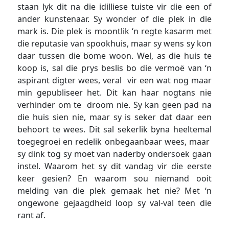
staan lyk dit na die idilliese tuiste vir die een of
ander kunstenaar. Sy wonder of die plek in die
mark is. Die plek is moontlik ‘n regte kasarm met
die reputasie van spookhuis, maar sy wens sy kon
daar tussen die bome woon. Wel, as die huis te
koop is, sal die prys beslis bo die vermoë van ‘n
aspirant digter wees, veral vir een wat nog maar
min gepubliseer het. Dit kan haar nogtans nie
verhinder om te droom nie. Sy kan geen pad na
die huis sien nie, maar sy is seker dat daar een
behoort te wees. Dit sal sekerlik byna heeltemal
toegegroei en redelik onbegaanbaar wees, maar
sy dink tog sy moet van naderby ondersoek gaan
instel. Waarom het sy dit vandag vir die eerste
keer gesien? En waarom sou niemand ooit
melding van die plek gemaak het nie? Met ‘n
ongewone gejaagdheid loop sy val-val teen die
rant af.