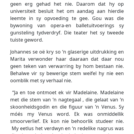
geen erg gehad het nie. Daarom dat hy op
universiteit besluit het om aandag aan hierdie
leemte in sy opvoeding te gee. Gou was die
bywoning van opera-en balletuitvoerings sy
gunsteling tydverdryf. Die teater het sy tweede
tuiste geword.
Johannes se oë kry so ‘n glaserige uitdrukking en
Marita verwonder haar daaraan dat daar nou
geen teken van verwarring by hom bestaan nie.
Behalwe vir sy bewerige stem weifel hy nie een
oomblik met sy verhaal nie.
“Ja en toe ontmoet ek vir Madelaine. Madelaine
met die stem van ‘n nagtegaal , die gelaat van ‘n
skoonheidsgodin en die figuur van ‘n Venus. Sy
móés my Venus word. Ek was onmiddellik
smoorverlief. Ek kon nie behoorlik studeer nie.
My eetlus het verdwyn en ‘n redelike nagrus was