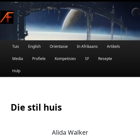
Afrikaanse Wetenskapfiksie en Fantasie
Skip
to
primary
content
Main
Tuis
English
Oriëntasie
In Afrikaans
Artikels
AFRIFIKSIE
menu
Media
Profiele
Kompetisies
SF
Resepte
Hulp
Die stil huis
Alida Walker