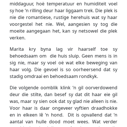
middaguur, hoë temperatuur en humiditeit voel
sy hoe ‘n rilling deur haar liggaam trek. Die plek is
nie die romantiese, rustige herehuis wat sy haar
voorgestel het nie. Wel, aangesien sy tog die
moeite aangegaan het, kan sy netsowel die plek
verken.
Marita kry byna lag vir haarself toe sy
behoedsaam om die huis sluip. Geen mens is in
sig nie, maar sy voel oë wat elke beweging van
haar volg. Die gevoel is so oorheersend dat sy
stadig omdraai en behoedsaam rondkyk.
Die volgende oomblik klink ‘n gil oorverdowend
deur die stilte, dan besef sy dat dit haar eie gil
was, maar sy sien ook dat sy glad nie alleen is nie.
Voor haar is daar ongeveer vyftien draadhokke
en in elkeen lê ‘n hond. Dit is opvallend dat ‘n
aantal van hulle dood moet wees. Wat verder