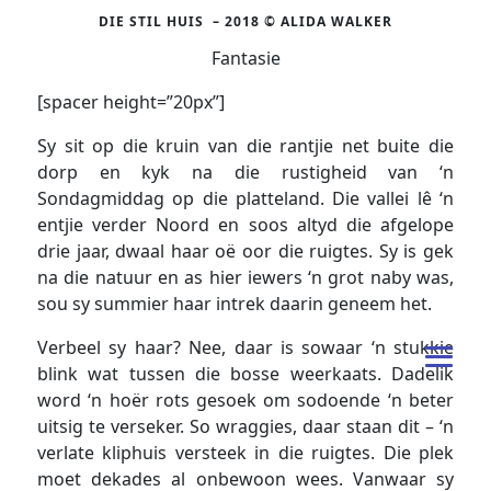
DIE STIL HUIS – 2018 © ALIDA WALKER
Fantasie
[spacer height=”20px”]
Sy sit op die kruin van die rantjie net buite die
dorp en kyk na die rustigheid van ‘n
Sondagmiddag op die platteland. Die vallei lê ‘n
entjie verder Noord en soos altyd die afgelope
drie jaar, dwaal haar oë oor die ruigtes. Sy is gek
na die natuur en as hier iewers ‘n grot naby was,
sou sy summier haar intrek daarin geneem het.
Verbeel sy haar? Nee, daar is sowaar ‘n stukkie
blink wat tussen die bosse weerkaats. Dadelik
word ‘n hoër rots gesoek om sodoende ‘n beter
uitsig te verseker. So wraggies, daar staan dit – ‘n
verlate kliphuis versteek in die ruigtes. Die plek
moet dekades al onbewoon wees. Vanwaar sy