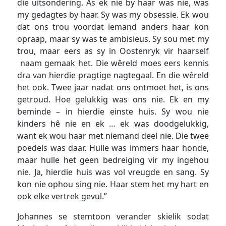
die uitsondering. As ek nie by haar was nie, was
my gedagtes by haar. Sy was my obsessie. Ek wou
dat ons trou voordat iemand anders haar kon
opraap, maar sy was te ambisieus. Sy sou met my
trou, maar eers as sy in Oostenryk vir haarself
naam gemaak het. Die wêreld moes eers kennis
dra van hierdie pragtige nagtegaal. En die wêreld
het ook. Twee jaar nadat ons ontmoet het, is ons
getroud. Hoe gelukkig was ons nie. Ek en my
beminde – in hierdie einste huis. Sy wou nie
kinders hê nie en ek … ek was doodgelukkig,
want ek wou haar met niemand deel nie. Die twee
poedels was daar. Hulle was immers haar honde,
maar hulle het geen bedreiging vir my ingehou
nie. Ja, hierdie huis was vol vreugde en sang. Sy
kon nie ophou sing nie. Haar stem het my hart en
ook elke vertrek gevul.”
Johannes se stemtoon verander skielik sodat