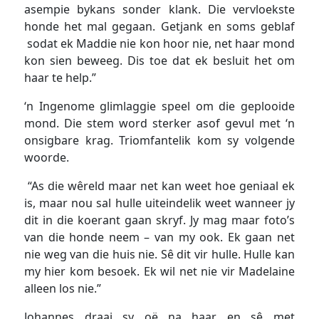
asempie bykans sonder klank. Die vervloekste
honde het mal gegaan. Getjank en soms geblaf
sodat ek Maddie nie kon hoor nie, net haar mond
kon sien beweeg. Dis toe dat ek besluit het om
haar te help.”
‘n Ingenome glimlaggie speel om die geplooide
mond. Die stem word sterker asof gevul met ‘n
onsigbare krag. Triomfantelik kom sy volgende
woorde.
“As die wêreld maar net kan weet hoe geniaal ek
is, maar nou sal hulle uiteindelik weet wanneer jy
dit in die koerant gaan skryf. Jy mag maar foto’s
van die honde neem – van my ook. Ek gaan net
nie weg van die huis nie. Sê dit vir hulle. Hulle kan
my hier kom besoek. Ek wil net nie vir Madelaine
alleen los nie.”
Johannes draai sy oë na haar en sê met