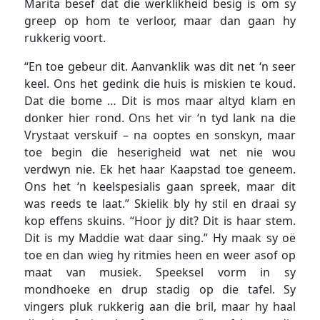
Marita besef dat die werklikheid besig is om sy
greep op hom te verloor, maar dan gaan hy
rukkerig voort.
“En toe gebeur dit. Aanvanklik was dit net ‘n seer
keel. Ons het gedink die huis is miskien te koud.
Dat die bome … Dit is mos maar altyd klam en
donker hier rond. Ons het vir ‘n tyd lank na die
Vrystaat verskuif – na ooptes en sonskyn, maar
toe begin die heserigheid wat net nie wou
verdwyn nie. Ek het haar Kaapstad toe geneem.
Ons het ‘n keelspesialis gaan spreek, maar dit
was reeds te laat.” Skielik bly hy stil en draai sy
kop effens skuins. “Hoor jy dit? Dit is haar stem.
Dit is my Maddie wat daar sing.” Hy maak sy oë
toe en dan wieg hy ritmies heen en weer asof op
maat van musiek. Speeksel vorm in sy
mondhoeke en drup stadig op die tafel. Sy
vingers pluk rukkerig aan die bril, maar hy haal