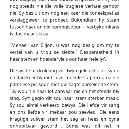
nog steeds nie die volle tragiese verhaal gehoor
nie. Sy besluit om nog een keer die toneelspel as
verslaggewer te probeer. Buitendien; hy staan
tussen haar en die kombuisdeur – verbykomkans
is dus maar skraal.
“Meneer van Biljon, u was nog besig om my te
vertel van u vrou se siekte.” Desperaatheid in
haar stem en hoendervleis oor haar hele lyf.
Die wilde uitdrukking verdwyn geleidelik uit sy oë
en dan keer hy met ‘n vermoeide sug terug na die
patetiese persoon met die sagte aarselende stem.
“Sy wou nie haar lot aanvaar nie en het steeds bly
sing. Sy’t geglo dit sou haar stem sterker maak.
Sy sou almal verkeerd bewys. Die liefde vir sang
en ons liefde vir mekaar sou seëvier. Die eens
kragtige suiwer stem het sag en hees en byna
onhoorbaar geword . Soms was dit net ‘n