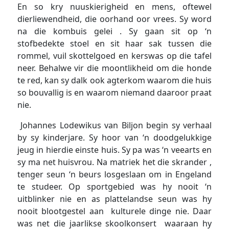
En so kry nuuskierigheid en mens, oftewel
dierliewendheid, die oorhand oor vrees. Sy word
na die kombuis gelei . Sy gaan sit op ‘n
stofbedekte stoel en sit haar sak tussen die
rommel, vuil skottelgoed en kerswas op die tafel
neer. Behalwe vir die moontlikheid om die honde
te red, kan sy dalk ook agterkom waarom die huis
so bouvallig is en waarom niemand daaroor praat
nie.
Johannes Lodewikus van Biljon begin sy verhaal
by sy kinderjare. Sy hoor van ‘n doodgelukkige
jeug in hierdie einste huis. Sy pa was ‘n veearts en
sy ma net huisvrou. Na matriek het die skrander ,
tenger seun ‘n beurs losgeslaan om in Engeland
te studeer. Op sportgebied was hy nooit ‘n
uitblinker nie en as plattelandse seun was hy
nooit blootgestel aan kulturele dinge nie. Daar
was net die jaarlikse skoolkonsert waaraan hy