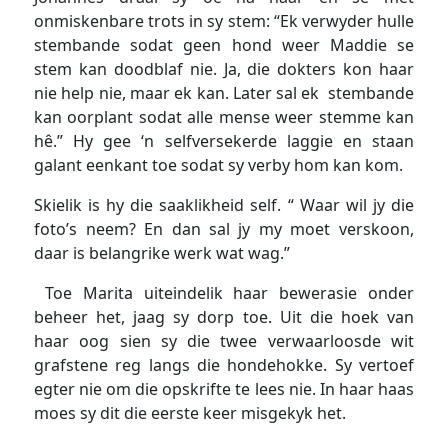
onmiskenbare trots in sy stem: “Ek verwyder hulle
stembande sodat geen hond weer Maddie se
stem kan doodblaf nie. Ja, die dokters kon haar
nie help nie, maar ek kan. Later sal ek stembande
kan oorplant sodat alle mense weer stemme kan
hê.” Hy gee ‘n selfversekerde laggie en staan
galant eenkant toe sodat sy verby hom kan kom.
Skielik is hy die saaklikheid self. “ Waar wil jy die
foto’s neem? En dan sal jy my moet verskoon,
daar is belangrike werk wat wag.”
Toe Marita uiteindelik haar bewerasie onder
beheer het, jaag sy dorp toe. Uit die hoek van
haar oog sien sy die twee verwaarloosde wit
grafstene reg langs die hondehokke. Sy vertoef
egter nie om die opskrifte te lees nie. In haar haas
moes sy dit die eerste keer misgekyk het.