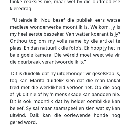
flinke reaksies nie, maar wel by die oudmodiese
kleredrag.
“Uiteindelik! Nou besef die publiek eers watse
mediese wonderwerke moontlik is. Welkom, jy is
my heel eerste besoeker. Van watter koerant is jy?
Onthou tog om my volle name by die artikel te
plaas. En dan natuurlik die foto’s. Ek hoop jy het ‘n
baie goeie kamera. Die wêreld moet weet wie vir
die deurbraak verantwoordelik is.”
Dit is duidelik dat hy uitgehonger vir geselskap is,
tog kan Marita duidelik sien dat die man lankal
tred met die werklikheid verloor het. Op die oog
af lyk dit nie of hy ‘n mens skade kan aandoen nie.
Dit is ook moontlik dat hy helder oomblikke kan
beleef. Sy sal maar saamspeel en sien wat sy kan
uitvind. Dalk kan die oorlewende honde nog
gered word.