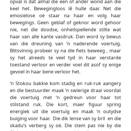
opval is dat almal die een of ander wond aan die
keel het. Bewegingloos lê hulle daar. Net die
emosielose oë staar na haar en volg haar
bewegings. Geen geblaf of geknor word gehoor
nie, net die doodse, onheilspellende stilte wat
haar van alle kante vasdruk. Dan word sy bewus
van die dreuning van ‘n naderende voertuig.
Blitsvinnig probeer sy na die fiets beweeg , maar
sy het alreeds te veel tyd in haar verstarde
toestand verloor en verder voel dit asof sy enige
gevoel in haar bene verloor het.
‘n Stokou bakkie kom stadig en ruk-ruk aangery
en die bestuurder maak ‘n swierige draai voordat
die voertuig met ‘n gedreun voor haar tot
stilstand ruk. Die kort, maer figuur spring
energiek uit die voertuig en maak ‘n outydse
buiging voor haar. Die dik lense van sy bril en die
skadu’s verberg sy oë. Die stem pas nie by die