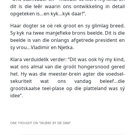
dit is die leêr waarin ons ontwikkeling in detail
opgeteken is…en kyk…kyk daar!”.
Haar dogter se oë rek groot en sy glimlag breed.
Sy kyk na twee manjefieke brons beelde. Dit is die
beelde is van die onlangs afgetrede president en
sy vrou…Vladimir en Njetka.
Klara verduidelik verder: “Dit was ook hý my kind,
wat ons almal van die groót hongersnood gered
het. Hy was die meester-brein agter die voedsel-
sekuriteit wat ons vandag beleef…die
grootskaalse teel-plase op die platteland was sý
idee”.
ONE THOUGHT ON “
SKUBBE BY DIE DAM
”