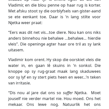
Vladimir, en die blou penne op haar rug is korter.
Met afsku stoot sy die oorblyfsels van gister-aand
se ete eenkant toe. Daar is ‘n lang stilte voor
Njetka weer praat:
“Eers was dit net vis…toe diere. Nou kan ons niks
anders binnehou nie behalwe …behalwe… hierdie
vleis”. Die openinge agter haar ore tril as sy lank
uitasem.
Vladimir kom orent. Hy skop die oorskiet vleis die
water in, en gaan lê skuins in ‘n sonkol. Die
knoppe op sy rug-graat maak lang skaduwees
oor sy lyf en sy stert piets heen en weer…’n teken
van irritasie.
“Dis nou al jare dat ons so
suffer
Njetka. Moet
jouself nie verder martel nie. Hou moed. Ons het
mekaar. Ons lewe nog. Natuurlik het ons