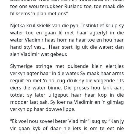
toe ons wou terugkeer Rusland toe, toe maak die
bliksems ‘n plan met ons”.
Njetka krul skielik van die pyn. Instinktief kruip sy
water toe en gaan lê met haar agterlyf in die
water. Vladimir haas hom na haar toe en hou haar
hand styf vas…. Haar stert lig uit die water; dan
sien Vladimir wat gebeur.
Slymerige stringe met duisende klein eiertjies
verkyn agter haar in die water. Sy maak haar arms
reguit en met ‘n hol rug druk sy die volgende rits
eiers die water binne. Die proses hou lank aan,
totdat sy later uitgeput haar haar kop in die
modder laat sak. Sy loer na Vladimir en ‘n glimlag
verkyn op haar dowwe lippe.
“Ek voel nou soveel beter Vladimir”: sug sy. “Kan jy
vir gaan kyk of daar nie iets is om te eet nie