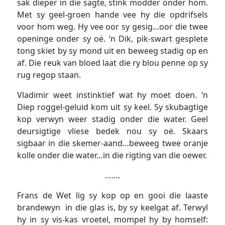
sak dieper in die sagte, stink modder onder hom.
Met sy geel-groen hande vee hy die opdrifsels
voor hom weg. Hy vee oor sy gesig…oor die twee
openinge onder sy oë. ‘n Dik, pik-swart gesplete
tong skiet by sy mond uit en beweeg stadig op en
af. Die reuk van bloed laat die ry blou penne op sy
rug regop staan.
Vladimir weet instinktief wat hy moet doen. ‘n
Diep roggel-geluid kom uit sy keel. Sy skubagtige
kop verwyn weer stadig onder die water. Geel
deursigtige vliese bedek nou sy oë. Skaars
sigbaar in die skemer-aand…beweeg twee oranje
kolle onder die water…in die rigting van die oewer.
…….
Frans de Wet lig sy kop op en gooi die laaste
brandewyn in die glas is, by sy keelgat af. Terwyl
hy in sy vis-kas vroetel, mompel hy by homself: