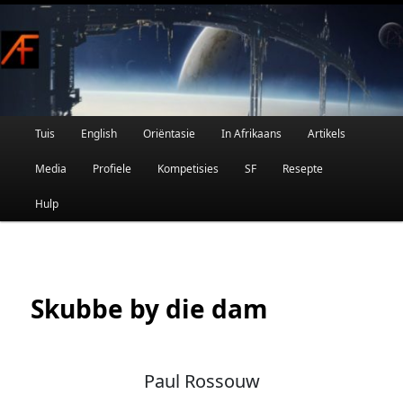
Afrikaanse Wetenskapfiksie en Fantasie
Skip
to
primary
content
Main
Tuis
English
Oriëntasie
In Afrikaans
Artikels
AFRIFIKSIE
menu
Media
Profiele
Kompetisies
SF
Resepte
Hulp
Skubbe by die dam
Paul Rossouw