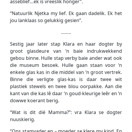
asseblief…ek is vreeslik honger”.
“Natuurlik Njetka my lief. Ek gaan dadelik. Ek het
jou lanklaas so gelukkig gesien”.
……..
Sestig jaar later stap Klara en haar dogter by
groot glasdeure van ‘n baie indrukwekkend
gebou binne. Hulle stap verby baie ander wat ook
die museum besoek. Hulle gaan staan voor ‘n
enkele glas kas in die middel van ‘n groot vertrek.
Binne die verligte glas-kas is daar twee wit
plastiek stewels en twee blou oorpakke. Aan die
kant van die kas lê daar ‘n goud-kleurige leêr en ‘n
dowwe koerant berig.
“Wat is dit dié Mamma?”: vra Klara se dogter
nuuskierig.
“Ons stamvader en – moeder se klere my kind. En