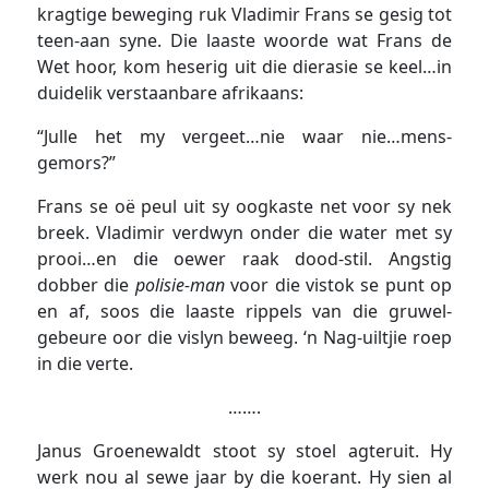
kragtige beweging ruk Vladimir Frans se gesig tot
teen-aan syne. Die laaste woorde wat Frans de
Wet hoor, kom heserig uit die dierasie se keel…in
duidelik verstaanbare afrikaans:
“Julle het my vergeet…nie waar nie…mens-
gemors?”
Frans se oë peul uit sy oogkaste net voor sy nek
breek. Vladimir verdwyn onder die water met sy
prooi…en die oewer raak dood-stil. Angstig
dobber die
polisie-man
voor die vistok se punt op
en af, soos die laaste rippels van die gruwel-
gebeure oor die vislyn beweeg. ‘n Nag-uiltjie roep
in die verte.
…….
Janus Groenewaldt stoot sy stoel agteruit. Hy
werk nou al sewe jaar by die koerant. Hy sien al