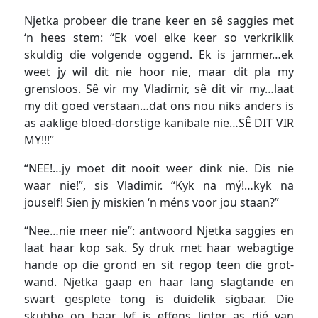
Njetka probeer die trane keer en sê saggies met
‘n hees stem: “Ek voel elke keer so verkriklik
skuldig die volgende oggend. Ek is jammer…ek
weet jy wil dit nie hoor nie, maar dit pla my
grensloos. Sê vir my Vladimir, sê dit vir my…laat
my dit goed verstaan…dat ons nou niks anders is
as aaklige bloed-dorstige kanibale nie…SÊ DIT VIR
MY!!!”
“NEE!…jy moet dit nooit weer dink nie. Dis nie
waar nie!”, sis Vladimir. “Kyk na mý!…kyk na
jouself! Sien jy miskien ‘n méns voor jou staan?”
“Nee…nie meer nie”: antwoord Njetka saggies en
laat haar kop sak. Sy druk met haar webagtige
hande op die grond en sit regop teen die grot-
wand. Njetka gaap en haar lang slagtande en
swart gesplete tong is duidelik sigbaar. Die
skubbe op haar lyf is effens ligter as dié van