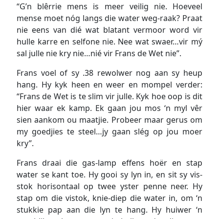
“G’n blêrrie mens is meer veilig nie. Hoeveel
mense moet nóg langs die water weg-raak? Praat
nie eens van dié wat blatant vermoor word vir
hulle karre en selfone nie. Nee wat swaer…vir mý
sal julle nie kry nie…nié vir Frans de Wet nie”.
Frans voel of sy .38 rewolwer nog aan sy heup
hang. Hy kyk heen en weer en mompel verder:
“Frans de Wet is te slim vir julle. Kyk hoe oop is dit
hier waar ek kamp. Ek gaan jou mos ‘n myl vêr
sien aankom ou maatjie. Probeer maar gerus om
my goedjies te steel…jy gaan slég op jou moer
kry”.
Frans draai die gas-lamp effens hoër en stap
water se kant toe. Hy gooi sy lyn in, en sit sy vis-
stok horisontaal op twee yster penne neer. Hy
stap om die vistok, knie-diep die water in, om ‘n
stukkie pap aan die lyn te hang. Hy huiwer ‘n