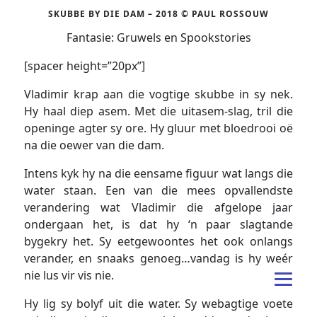
SKUBBE BY DIE DAM – 2018 © PAUL ROSSOUW
Fantasie: Gruwels en Spookstories
[spacer height=”20px”]
Vladimir krap aan die vogtige skubbe in sy nek.
Hy haal diep asem. Met die uitasem-slag, tril die
openinge agter sy ore. Hy gluur met bloedrooi oë
na die oewer van die dam.
Intens kyk hy na die eensame figuur wat langs die
water staan. Een van die mees opvallendste
verandering wat Vladimir die afgelope jaar
ondergaan het, is dat hy ‘n paar slagtande
bygekry het. Sy eetgewoontes het ook onlangs
verander, en snaaks genoeg…vandag is hy weér
nie lus vir vis nie.
Hy lig sy bolyf uit die water. Sy webagtige voete