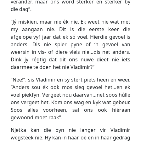
verander, maar ons word sterker en sterker by
die dag”.
“Jý miskien, maar nie ék nie. Ek weet nie wat met
my aangaan nie. Dit is die eerste keer die
afgelope vyf jaar dat ek só voel. Hierdie gevoel is
anders. Dis nie spier pyne of ‘n gevoel van
weersin in vis- of diere vleis nie…dis net anders.
Dink jy régtig dat dit ons nuwe dieet nie iets
daarmee te doen het nie Vladimir?”
“Nee!”: sis Vladimir en sy stert piets heen en weer.
“Anders sou ék ook mos sleg gevoel het…en ek
voel piekfyn. Vergeet nou daarvan…net soos húlle
ons vergeet het. Kom ons wag en kyk wat gebeur.
Soos alles voorheen, sal ons ook hiéraan
gewoond moet raak”.
Njetka kan die pyn nie langer vir Vladimir
wegsteek nie. Hy kan in haar oë en in haar gedrag