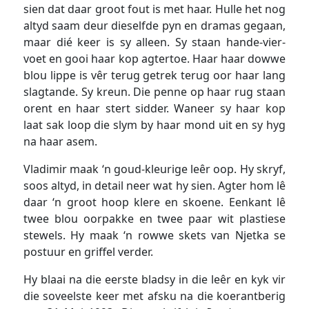
sien dat daar groot fout is met haar. Hulle het nog
altyd saam deur dieselfde pyn en dramas gegaan,
maar dié keer is sy alleen. Sy staan hande-vier-
voet en gooi haar kop agtertoe. Haar haar dowwe
blou lippe is vêr terug getrek terug oor haar lang
slagtande. Sy kreun. Die penne op haar rug staan
orent en haar stert sidder. Waneer sy haar kop
laat sak loop die slym by haar mond uit en sy hyg
na haar asem.
Vladimir maak ‘n goud-kleurige leêr oop. Hy skryf,
soos altyd, in detail neer wat hy sien. Agter hom lê
daar ‘n groot hoop klere en skoene. Eenkant lê
twee blou oorpakke en twee paar wit plastiese
stewels. Hy maak ‘n rowwe skets van Njetka se
postuur en griffel verder.
Hy blaai na die eerste bladsy in die leêr en kyk vir
die soveelste keer met afsku na die koerantberig