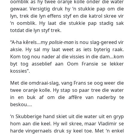
oomblik as hy twee oranje kolle onder die water
gewaar. Versigtig druk hy ‘n stukkie pap om die
lyn, trek die lyn effens styf en die katrol skree vir
‘n oomblik. Hy laat die stukkie pap stadig sak
totdat die lyn styf trek.
“A-ha kêrels…my
polisie-man
is nou slag-gereed vir
aksie. Hy sal my laat weet as iets byterig raak.
Kom tog nou nader al die vissies in die dam…kom
byt tog asseblief aan Oom Fransie se lekker
kossies”.
Met die omdraai-slag, vang Frans se oog weer die
twee oranje kolle. Hy stap so paar tree die water
in en buk af om die affêre van naderby te
beskou….
‘n Skubberige hand skiet uit die water uit en gryp
hom aan die keel. Hy wil skree, maar Vladimir se
harde vingernaels druk sy keel toe. Met ‘n enkel