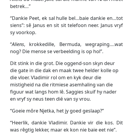
betrek…”
“Dankie Peet, ek sal hulle bel…baie dankie en…tot
siens”: sê Janus en sit sit telefoon neer. Janus vryf
sy voorkop.
“
Aliens
, krokkedille, Bermuda, wegraping….wat
nog? Die mense se verbeelding is op hol”.
Dit stink in die grot. Die oggend-son skyn deur
die gate in die dak en maak twee helder kolle op
die vloer. Vladimir rol om en kyk deur die
mistigheid na die ritmiese asemhaling van die
figuur wat langs hom lê. Saggies skuif hy nader
en vryf sy neus teen dié van sy vrou.
“Goeie môre Njetka, het jy goed geslaap?”
“Heerlik, dankie Vladimir. Dankie vir die kos. Dit
was rêgtig lekker, maar ek kon nie baie eet nie”.