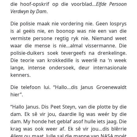
die hoof-opskrif op die voorblad…
Elfde Persoon
Verdwyn by Dam
.
Die polisie maak nie vordering nie. Geen losprys
is al geëis nie, en boonop was nie een van die
vermiste persone regtig ryk nie. Niemand weet
waar die mense is nie…almal vissermanne. Die
polisie-duikers soek tevergeefs na drenkelinge.
Die teorie van krokkedille is weerlê na ‘n week
lange, intense ondersoek, deur internasionale
kenners.
Die telefoon lui. “Hallo…dis Janus Groenewaldt
hier”.
“Hallo Janus. Dis Peet Steyn, van die plotte by die
dam. Ek sê vir jou, daardie lig was weér by die
dam. My honde het geblaf asof hulle iets jaag. Die
krag was ook weer af. Ek sê vir jou…dis blêrrie
Aliens
ou maat. Julle sal die manne van NASA moét