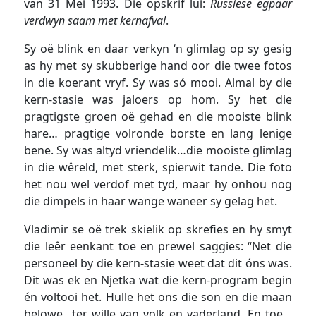
van 31 Mei 1993. Die opskrif lui:
Russiese egpaar
verdwyn saam met kernafval
.
Sy oë blink en daar verkyn ‘n glimlag op sy gesig
as hy met sy skubberige hand oor die twee fotos
in die koerant vryf. Sy was só mooi. Almal by die
kern-stasie was jaloers op hom. Sy het die
pragtigste groen oë gehad en die mooiste blink
hare… pragtige volronde borste en lang lenige
bene. Sy was altyd vriendelik…die mooiste glimlag
in die wêreld, met sterk, spierwit tande. Die foto
het nou wel verdof met tyd, maar hy onhou nog
die dimpels in haar wange waneer sy gelag het.
Vladimir se oë trek skielik op skrefies en hy smyt
die leêr eenkant toe en prewel saggies: “Net die
personeel by die kern-stasie weet dat dit óns was.
Dit was ek en Njetka wat die kern-program begin
én voltooi het. Hulle het ons die son en die maan
belowe…ter wille van volk en vaderland. En toe…