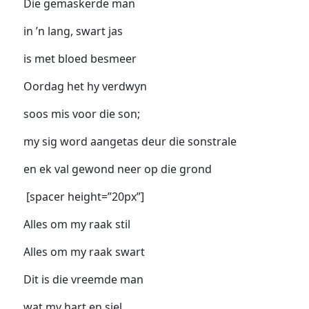
Die gemaskerde man
in ’n lang, swart jas
is met bloed besmeer
Oordag het hy verdwyn
soos mis voor die son;
my sig word aangetas deur die sonstrale
en ek val gewond neer op die grond
[spacer height=”20px”]
Alles om my raak stil
Alles om my raak swart
Dit is die vreemde man
wat my hart en siel