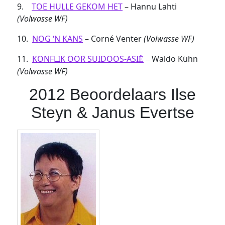
9.
TOE HULLE GEKOM HET
– Hannu Lahti
(Volwasse WF)
10.
NOG ‘N KANS
– Corné Venter
(Volwasse WF)
11.
KONFLIK OOR SUIDOOS-ASI
Waldo Kühn
Ë
–
(Volwasse WF)
2012 Beoordelaars
Ilse
Steyn & Janus Evertse