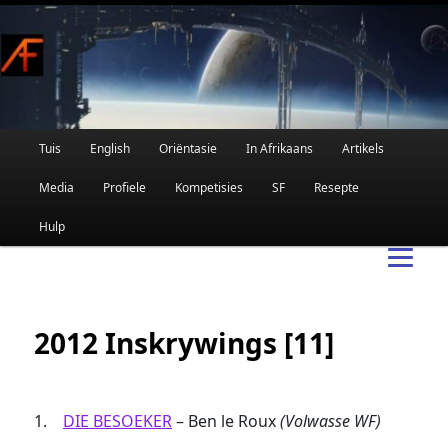
Afrikaanse Wetenskapfiksie en Fantasie
Skip
to
primary
content
Main
Tuis
English
Oriëntasie
In Afrikaans
Artikels
AFRIFIKSIE
menu
Media
Profiele
Kompetisies
SF
Resepte
Hulp
2012 Inskrywings [11]
1.
DIE BESOEKER
– Ben le Roux
(Volwasse WF)