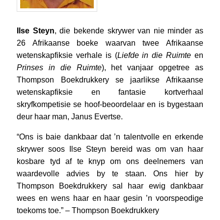
Ilse Steyn
, die bekende skrywer van nie minder as
26 Afrikaanse boeke waarvan twee Afrikaanse
wetenskapfiksie verhale is (
Liefde in die Ruimte
en
Prinses in die Ruimte
), het vanjaar opgetree as
Thompson Boekdrukkery se jaarlikse Afrikaanse
wetenskapfiksie en fantasie kortverhaal
skryfkompetisie se hoof-beoordelaar en is bygestaan
deur haar man, Janus Evertse.
“Ons is baie dankbaar dat ’n talentvolle en erkende
skrywer soos Ilse Steyn bereid was om van haar
kosbare tyd af te knyp om ons deelnemers van
waardevolle advies by te staan. Ons hier by
Thompson Boekdrukkery sal haar ewig dankbaar
wees en wens haar en haar gesin ’n voorspeodige
toekoms toe.” – Thompson Boekdrukkery