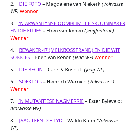
2.
DIE FOTO
– Magdalene van Niekerk
(Volwasse
WF)
Wenner
3.
‘N ARWANTYNSE OOMBLIK: DIE SKOONMAKER
EN DIE ELFIES
– Eben van Renen
(Jeugfantasie)
Wenner
4.
BEWAKER 47 (MELKBOSSTRAND) EN DIE WIT
SOKKIES
– Eben van Renen
(Jeug WF)
Wenner
5.
DIE BEGIN
– Carel V Boshoff
(Jeug WF)
6.
SOEKTOG
– Heinrich Wernich
(Volwasse F)
Wenner
7.
‘N MUTANTIESE NAGMERRIE
– Ester Byleveldt
(Volwasse WF)
8.
JAAG TEEN DIE TYD
– Waldo Kühn
(Volwasse
WF)