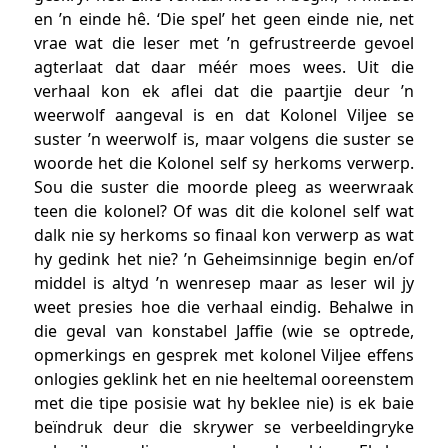
en ’n einde hê. ‘Die spel’ het geen einde nie, net
vrae wat die leser met ’n gefrustreerde gevoel
agterlaat dat daar méér moes wees. Uit die
verhaal kon ek aflei dat die paartjie deur ’n
weerwolf aangeval is en dat Kolonel Viljee se
suster ’n weerwolf is, maar volgens die suster se
woorde het die Kolonel self sy herkoms verwerp.
Sou die suster die moorde pleeg as weerwraak
teen die kolonel? Of was dit die kolonel self wat
dalk nie sy herkoms so finaal kon verwerp as wat
hy gedink het nie? ’n Geheimsinnige begin en/of
middel is altyd ’n wenresep maar as leser wil jy
weet presies hoe die verhaal eindig. Behalwe in
die geval van konstabel Jaffie (wie se optrede,
opmerkings en gesprek met kolonel Viljee effens
onlogies geklink het en nie heeltemal ooreenstem
met die tipe posisie wat hy beklee nie) is ek baie
beïndruk deur die skrywer se verbeeldingryke