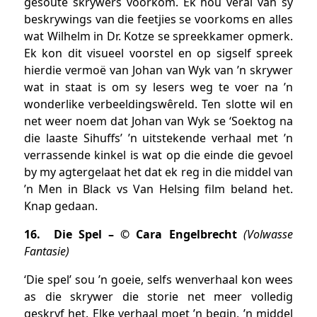
gesoute skrywers voorkom. Ek hou veral van sy
beskrywings van die feetjies se voorkoms en alles
wat Wilhelm in Dr. Kotze se spreekkamer opmerk.
Ek kon dit visueel voorstel en op sigself spreek
hierdie vermoë van Johan van Wyk van ’n skrywer
wat in staat is om sy lesers weg te voer na ’n
wonderlike verbeeldingswêreld. Ten slotte wil en
net weer noem dat Johan van Wyk se ‘Soektog na
die laaste Sihuffs’ ’n uitstekende verhaal met ’n
verrassende kinkel is wat op die einde die gevoel
by my agtergelaat het dat ek reg in die middel van
’n Men in Black vs Van Helsing film beland het.
Knap gedaan.
16. Die Spel – © Cara Engelbrecht
(Volwasse
Fantasie)
‘Die spel’ sou ’n goeie, selfs wenverhaal kon wees
as die skrywer die storie net meer volledig
geskryf het. Elke verhaal moet ’n begin, ’n middel