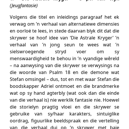
(Jeugfantasie)
Volgens die titel en inleidings paragraaf het ek
verwag om ’n verhaal van alternatiewe dimensies
en oorloë te lees, in stede daarvan blyk dit dat die
skrywer se hoof idee van ‘Die Astrale Kryger’ ’n
verhaal van ’n jong seun te wees wat ’n
sielswroegende stryd voer om sy
menswaardigheid te behou in ’n vyandige wêreld
– na aanwysing van die skrywer se verwysings na
die woorde van Psalm 18 en die demone wat
Stefan omsingel – dus, tot en met waar Stefan die
boodskapper Adriel ontmoet en die brandmerke
wat op sy hand agterbly (wat ook dan die einde
van die verhaal is) nie werklik fantasie nie.
Hoewel
die storielyn pragtig vloei en die skrywer se
gebruike van sy/haar karakters, sintuiglike
oordrag, figuurlike beeldspraak en die vertelling
van die verhaal dui op ’n skrywer met baie