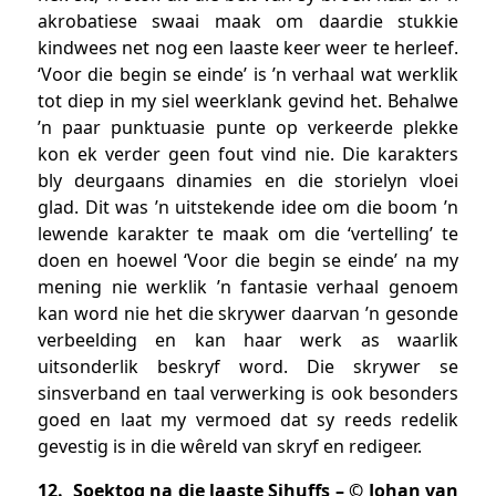
akrobatiese swaai maak om daardie stukkie
kindwees net nog een laaste keer weer te herleef.
‘Voor die begin se einde’ is ’n verhaal wat werklik
tot diep in my siel weerklank gevind het. Behalwe
’n paar punktuasie punte op verkeerde plekke
kon ek verder geen fout vind nie. Die karakters
bly deurgaans dinamies en die storielyn vloei
glad. Dit was ’n uitstekende idee om die boom ’n
lewende karakter te maak om die ‘vertelling’ te
doen en hoewel ‘Voor die begin se einde’ na my
mening nie werklik ’n fantasie verhaal genoem
kan word nie het die skrywer daarvan ’n gesonde
verbeelding en kan haar werk as waarlik
uitsonderlik beskryf word. Die skrywer se
sinsverband en taal verwerking is ook besonders
goed en laat my vermoed dat sy reeds redelik
gevestig is in die wêreld van skryf en redigeer.
12. Soektog na die laaste Sihuffs – © Johan van