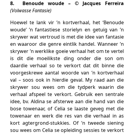
8. Benoude woude – © Jacques Ferreira
(Volwasse Fantasie)
Hoewel te lank vir ’n kortverhaal, het ‘Benoude
woude’ ’n fantastiese storielyn en getuig van ’n
skrywer wat vertroud is met die idee van fantasie
en waaroor die genre eintlik handel. Wanneer ’n
skrywer ’n werklike goeie verhaal het om te vertel
is dit die moeilikste ding onder die son om
daardie verhaal so te verkort dat dit binne die
voorgeskrewe aantal woorde van ’n kortverhaal
val – soos ook in hierdie geval. My raad aan die
skrywer sou wees om die tydperk waarin die
verhaal afspeel te verkort. Gebruik een sentrale
idee, bv. Aldina se afsterwe aan die hand van die
bose towenaar, of Celia se laaste geveg met die
towenaar en werk die res van die verhaal in as
kort agtergrond-stukkies. Of ’n tweede siening
sou wees om Celia se opleiding sessies te verkort