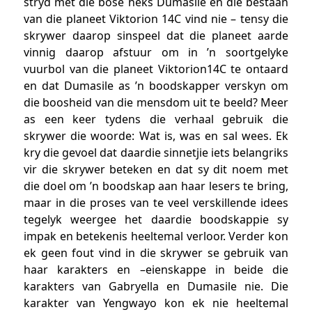
stryd met die bose heks Dumasile en die bestaan
van die planeet Viktorion 14C vind nie – tensy die
skrywer daarop sinspeel dat die planeet aarde
vinnig daarop afstuur om in ’n soortgelyke
vuurbol van die planeet Viktorion14C te ontaard
en dat Dumasile as ’n boodskapper verskyn om
die boosheid van die mensdom uit te beeld? Meer
as een keer tydens die verhaal gebruik die
skrywer die woorde: Wat is, was en sal wees. Ek
kry die gevoel dat daardie sinnetjie iets belangriks
vir die skrywer beteken en dat sy dit noem met
die doel om ’n boodskap aan haar lesers te bring,
maar in die proses van te veel verskillende idees
tegelyk weergee het daardie boodskappie sy
impak en betekenis heeltemal verloor. Verder kon
ek geen fout vind in die skrywer se gebruik van
haar karakters en –eienskappe in beide die
karakters van Gabryella en Dumasile nie. Die
karakter van Yengwayo kon ek nie heeltemal