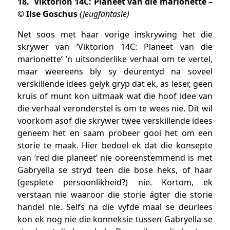
18. Viktorion 14C: Planeet van die marionette –
© Ilse Goschus
(Jeugfantasie)
Net soos met haar vorige inskrywing het die
skrywer van ‘Viktorion 14C: Planeet van die
marionette’ ’n uitsonderlike verhaal om te vertel,
maar weereens bly sy deurentyd na soveel
verskillende idees gelyk gryp dat ek, as leser, geen
kruis of munt kon uitmaak wat die hoof idee van
die verhaal veronderstel is om te wees nie. Dit wil
voorkom asof die skrywer twee verskillende idees
geneem het en saam probeer gooi het om een
storie te maak. Hier bedoel ek dat die konsepte
van ‘red die planeet’ nie ooreenstemmend is met
Gabryella se stryd teen die bose heks, of haar
(gesplete persoonlikheid?) nie. Kortom, ek
verstaan nie waaroor die storie ágter die storie
handel nie. Selfs na die vyfde maal se deurlees
kon ek nog nie die konneksie tussen Gabryella se