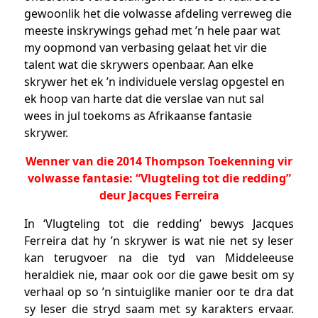
gewoonlik het die volwasse afdeling verreweg die
meeste inskrywings gehad met ’n hele paar wat
my oopmond van verbasing gelaat het vir die
talent wat die skrywers openbaar. Aan elke
skrywer het ek ’n individuele verslag opgestel en
ek hoop van harte dat die verslae van nut sal
wees in jul toekoms as Afrikaanse fantasie
skrywer.
Wenner van die 2014 Thompson Toekenning vir
volwasse fantasie:
“Vlugteling tot die redding”
deur Jacques Ferreira
In ‘Vlugteling tot die redding’ bewys Jacques
Ferreira dat hy ’n skrywer is wat nie net sy leser
kan terugvoer na die tyd van Middeleeuse
heraldiek nie, maar ook oor die gawe besit om sy
verhaal op so ’n sintuiglike manier oor te dra dat
sy leser die stryd saam met sy karakters ervaar.