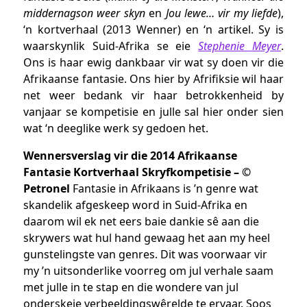
middernagson weer skyn
en
Jou lewe… vir my liefde
),
‘n kortverhaal (2013 Wenner) en ‘n artikel. Sy is
waarskynlik Suid-Afrika se eie
Stephenie Meyer
.
Ons is haar ewig dankbaar vir wat sy doen vir die
Afrikaanse fantasie. Ons hier by Afrifiksie wil haar
net weer bedank vir haar betrokkenheid by
vanjaar se kompetisie en julle sal hier onder sien
wat ‘n deeglike werk sy gedoen het.
Wennersverslag vir die 2014 Afrikaanse
Fantasie Kortverhaal Skryfkompetisie – ©
Petronel
Fantasie in Afrikaans is ’n genre wat
skandelik afgeskeep word in Suid-Afrika en
daarom wil ek net eers baie dankie sê aan die
skrywers wat hul hand gewaag het aan my heel
gunstelingste van genres. Dit was voorwaar vir
my ’n uitsonderlike voorreg om jul verhale saam
met julle in te stap en die wondere van jul
onderskeie verbeeldingswêrelde te ervaar. Soos