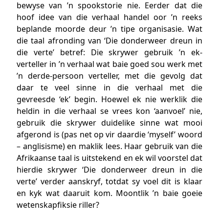
bewyse van ’n spookstorie nie. Eerder dat die
hoof idee van die verhaal handel oor ’n reeks
beplande moorde deur ’n tipe organisasie. Wat
die taal afronding van ‘Die donderweer dreun in
die verte’ betref: Die skrywer gebruik ’n ek-
verteller in ’n verhaal wat baie goed sou werk met
’n derde-persoon verteller, met die gevolg dat
daar te veel sinne in die verhaal met die
gevreesde ‘ek’ begin. Hoewel ek nie werklik die
heldin in die verhaal se vrees kon ‘aanvoel’ nie,
gebruik die skrywer duidelike sinne wat mooi
afgerond is (pas net op vir daardie ‘myself’ woord
– anglisisme) en maklik lees. Haar gebruik van die
Afrikaanse taal is uitstekend en ek wil voorstel dat
hierdie skrywer ‘Die donderweer dreun in die
verte’ verder aanskryf, totdat sy voel dit is klaar
en kyk wat daaruit kom. Moontlik ’n baie goeie
wetenskapfiksie riller?