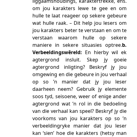
liggaamshoudings, karaktertrekke, ens.
om jou karakters lewe te gee en om
hulle te laat reageer op sekere gebeure
wat hulle raak. – Dit help jou lesers om
jou karakters beter te verstaan en om te
verstaan waarom hulle op sekere
maniere in sekere situasies optree.
b.
Verbeeldingswêreld:
En hierby wil ek
agtergrond insluit. Skep jy goeie
agtergrond inligting? Beskryf jy jou
omgewing en die gebeure in jou verhaal
op so ’n manier dat jy jou leser
daarheen neem? Gebruik jy elemente
soos tyd, seisoene, weer of enige ander
agtergrond wat ’n rol in die bedoeling
van die verhaal kan speel? Beskryf jy die
voorkoms van jou karakters op so ’n
verbeeldingryke manier dat jou leser
kan ‘sien’ hoe die karakters (hetsy man