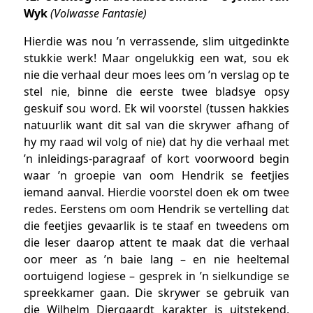
Wyk
(Volwasse Fantasie)
Hierdie was nou ’n verrassende, slim uitgedinkte
stukkie werk! Maar ongelukkig een wat, sou ek
nie die verhaal deur moes lees om ’n verslag op te
stel nie, binne die eerste twee bladsye opsy
geskuif sou word. Ek wil voorstel (tussen hakkies
natuurlik want dit sal van die skrywer afhang of
hy my raad wil volg of nie) dat hy die verhaal met
’n inleidings-paragraaf of kort voorwoord begin
waar ’n groepie van oom Hendrik se feetjies
iemand aanval. Hierdie voorstel doen ek om twee
redes. Eerstens om oom Hendrik se vertelling dat
die feetjies gevaarlik is te staaf en tweedens om
die leser daarop attent te maak dat die verhaal
oor meer as ’n baie lang – en nie heeltemal
oortuigend logiese – gesprek in ’n sielkundige se
spreekkamer gaan. Die skrywer se gebruik van
die Wilhelm Diergaardt karakter is uitstekend,