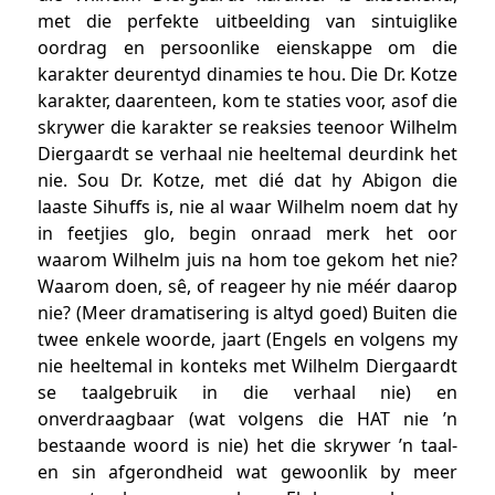
met die perfekte uitbeelding van sintuiglike
oordrag en persoonlike eienskappe om die
karakter deurentyd dinamies te hou. Die Dr. Kotze
karakter, daarenteen, kom te staties voor, asof die
skrywer die karakter se reaksies teenoor Wilhelm
Diergaardt se verhaal nie heeltemal deurdink het
nie. Sou Dr. Kotze, met dié dat hy Abigon die
laaste Sihuffs is, nie al waar Wilhelm noem dat hy
in feetjies glo, begin onraad merk het oor
waarom Wilhelm juis na hom toe gekom het nie?
Waarom doen, sê, of reageer hy nie méér daarop
nie? (Meer dramatisering is altyd goed) Buiten die
twee enkele woorde, jaart (Engels en volgens my
nie heeltemal in konteks met Wilhelm Diergaardt
se taalgebruik in die verhaal nie) en
onverdraagbaar (wat volgens die HAT nie ’n
bestaande woord is nie) het die skrywer ’n taal-
en sin afgerondheid wat gewoonlik by meer