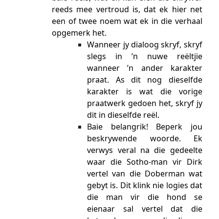
reeds mee vertroud is, dat ek hier net
een of twee noem wat ek in die verhaal
opgemerk het.
Wanneer jy dialoog skryf, skryf
slegs in ’n nuwe reëltjie
wanneer ’n ander karakter
praat. As dit nog dieselfde
karakter is wat die vorige
praatwerk gedoen het, skryf jy
dit in dieselfde reël.
Baie belangrik! Beperk jou
beskrywende woorde. Ek
verwys veral na die gedeelte
waar die Sotho-man vir Dirk
vertel van die Doberman wat
gebyt is. Dit klink nie logies dat
die man vir die hond se
eienaar sal vertel dat die