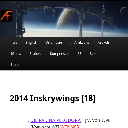
Afrikaanse Wetenskapfiksie en Fantasie
Skip
to
primary
content
Main
Tuis
English
Oriëntasie
In Afrikaans
Artikels
AFRIFIKSIE
menu
Media
Profiele
Kompetisies
SF
Resepte
Hulp
2014 Inskrywings [18]
DIE PAD NA PLEODORA
– J.V. Van Wyk
(Volwasse WF)
WENNER