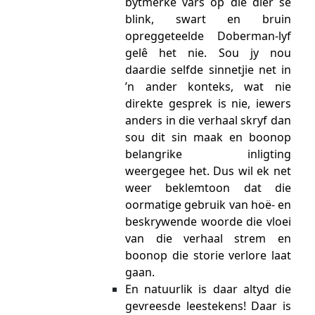
bytmerke vars op die dier se
blink, swart en bruin
opreggeteelde Doberman-lyf
gelê het nie. Sou jy nou
daardie selfde sinnetjie net in
’n ander konteks, wat nie
direkte gesprek is nie, iewers
anders in die verhaal skryf dan
sou dit sin maak en boonop
belangrike inligting
weergegee het. Dus wil ek net
weer beklemtoon dat die
oormatige gebruik van hoë- en
beskrywende woorde die vloei
van die verhaal strem en
boonop die storie verlore laat
gaan.
En natuurlik is daar altyd die
gevreesde leestekens! Daar is