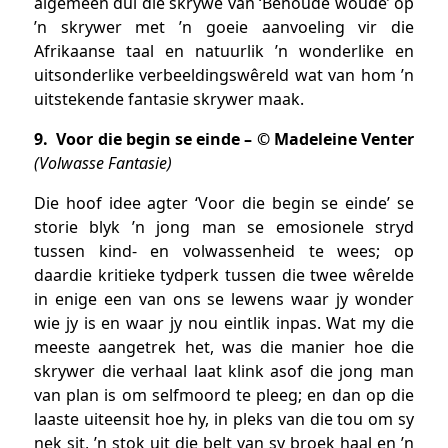
algemeen dui die skrywe van ‘Benoude woude’ op
’n skrywer met ’n goeie aanvoeling vir die
Afrikaanse taal en natuurlik ’n wonderlike en
uitsonderlike verbeeldingswêreld wat van hom ’n
uitstekende fantasie skrywer maak.
9. Voor die begin se einde – © Madeleine Venter
(Volwasse Fantasie)
Die hoof idee agter ‘Voor die begin se einde’ se
storie blyk ’n jong man se emosionele stryd
tussen kind- en volwassenheid te wees; op
daardie kritieke tydperk tussen die twee wêrelde
in enige een van ons se lewens waar jy wonder
wie jy is en waar jy nou eintlik inpas. Wat my die
meeste aangetrek het, was die manier hoe die
skrywer die verhaal laat klink asof die jong man
van plan is om selfmoord te pleeg; en dan op die
laaste uiteensit hoe hy, in pleks van die tou om sy
nek sit, ’n stok uit die belt van sy broek haal en ’n