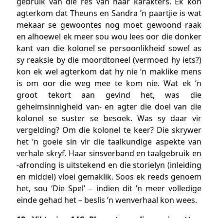
gebruik van die res van haar karakters. Ek kon
agterkom dat Theuns en Sandra ’n paartjie is wat
mekaar se gewoontes nog moet gewoond raak
en alhoewel ek meer sou wou lees oor die donker
kant van die kolonel se persoonlikheid sowel as
sy reaksie by die moordtoneel (vermoed hy iets?)
kon ek wel agterkom dat hy nie ’n maklike mens
is om oor die weg mee te kom nie. Wat ek ’n
groot tekort aan gevind het, was die
geheimsinnigheid van- en agter die doel van die
kolonel se suster se besoek. Was sy daar vir
vergelding? Om die kolonel te keer? Die skrywer
het ’n goeie sin vir die taalkundige aspekte van
verhale skryf. Haar sinsverband en taalgebruik en
-afronding is uitstekend en die storielyn (inleiding
en middel) vloei gemaklik. Soos ek reeds genoem
het, sou ‘Die Spel’ – indien dit ’n meer volledige
einde gehad het – beslis ’n wenverhaal kon wees.