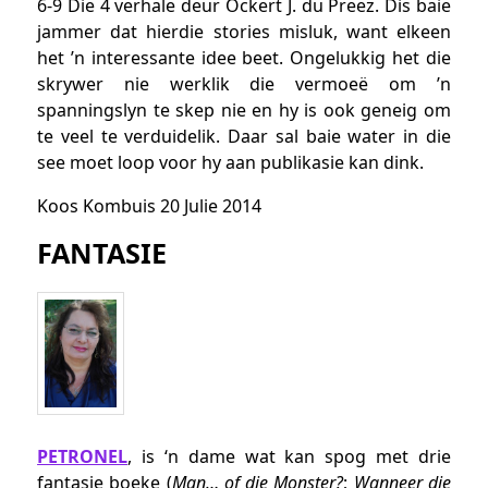
6-9 Die 4 verhale deur Ockert J. du Preez. Dis baie
jammer dat hierdie stories misluk, want elkeen
het ’n interessante idee beet. Ongelukkig het die
skrywer nie werklik die vermoeë om ’n
spanningslyn te skep nie en hy is ook geneig om
te veel te verduidelik. Daar sal baie water in die
see moet loop voor hy aan publikasie kan dink.
Koos Kombuis
20 Julie 2014
FANTASIE
PETRONEL
, is ‘n dame wat kan spog met drie
fantasie boeke (
Man… of die Monster?
;
Wanneer die