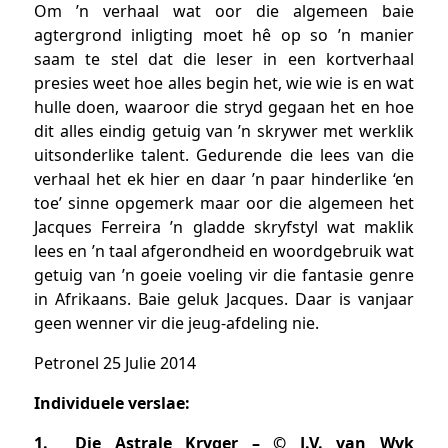
Om ’n verhaal wat oor die algemeen baie
agtergrond inligting moet hê op so ’n manier
saam te stel dat die leser in een kortverhaal
presies weet hoe alles begin het, wie wie is en wat
hulle doen, waaroor die stryd gegaan het en hoe
dit alles eindig getuig van ’n skrywer met werklik
uitsonderlike talent. Gedurende die lees van die
verhaal het ek hier en daar ’n paar hinderlike ‘en
toe’ sinne opgemerk maar oor die algemeen het
Jacques Ferreira ’n gladde skryfstyl wat maklik
lees en ’n taal afgerondheid en woordgebruik wat
getuig van ’n goeie voeling vir die fantasie genre
in Afrikaans. Baie geluk Jacques. Daar is vanjaar
geen wenner vir die jeug-afdeling nie.
Petronel
25 Julie 2014
Individuele verslae:
1. Die Astrale Kryger – © J.V. van Wyk