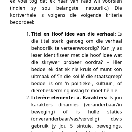
ek voel tog dat ek haar van raad wil voorsien
(indien sy sou belangstel natuurlik.) Die
kortverhale is volgens die volgende kriteria
beoordeel:
Titel en Hoof idee van die verhaal:
Is
die titel sterk genoeg om die verhaal
behoorlik te verteenwoordig? Kan jy as
leser identifiseer met die hoof idee wat
die skrywer probeer oordra? – Hier
bedoel ek dat ek nie kruis of munt kon
uitmaak of ‘In die kol lê die staatsgreep’
bedoel is om ’n politieke-, kultuur-, of
dierebeskerming inslag te moet hê nie.
Literêre elemente:
a. Karakters:
Is jou
karakters dinamies (veranderbaar/in
beweging) of is hulle staties
(onveranderbaar/vas/vervelig) d.w.s
gebruik jy jou 5 sintuie, bewegings,