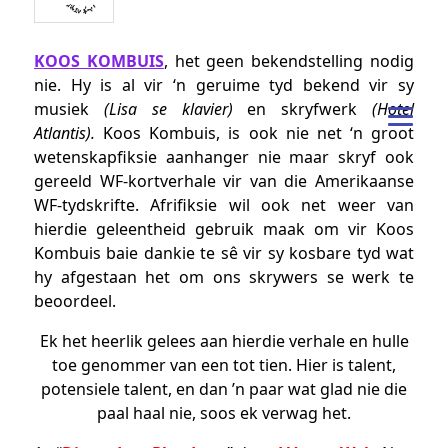
KOOS KOMBUIS
, het geen bekendstelling nodig
nie. Hy is al vir ‘n geruime tyd bekend vir sy
musiek
(Lisa se klavier)
en skryfwerk
(Hotel
Atlantis).
Koos Kombuis, is ook nie net ‘n groot
wetenskapfiksie aanhanger nie maar skryf ook
gereeld WF-kortverhale vir van die Amerikaanse
WF-tydskrifte. Afrifiksie wil ook net weer van
hierdie geleentheid gebruik maak om vir Koos
Kombuis baie dankie te sê vir sy kosbare tyd wat
hy afgestaan het om ons skrywers se werk te
beoordeel.
Ek het heerlik gelees aan hierdie verhale en hulle
toe genommer van een tot tien.
Hier is talent,
potensiele talent, en dan ’n paar wat glad nie die
paal haal nie, soos ek verwag het.