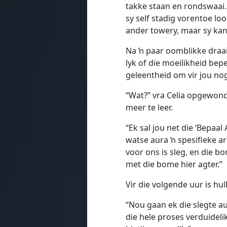
takke staan en rondswaai. 
sy self stadig vorentoe loo
ander towery, maar sy kan
Na ŉ paar oomblikke draai
lyk of die moeilikheid bepe
geleentheid om vir jou nog 
“Wat?” vra Celia opgewon
meer te leer.
“Ek sal jou net die ‘Bepaal 
watse aura ŉ spesifieke ar
voor ons is sleg, en die b
met die bome hier agter.”
Vir die volgende uur is hull
“Nou gaan ek die slegte au
die hele proses verduidelik 