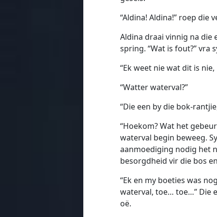
“Aldina! Aldina!” roep die 
Aldina draai vinnig na di
spring. “Wat is fout?” vra 
“Ek weet nie wat dit is nie,
“Watter waterval?”
“Die een by die bok-rantji
“Hoekom? Wat het gebeur?” 
waterval begin beweeg. Sy 
aanmoediging nodig het ni
besorgdheid vir die bos en
“Ek en my boeties was nog
waterval, toe… toe…” Die 
oë.