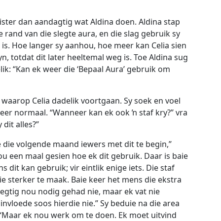
luister dan aandagtig wat Aldina doen. Aldina stap
e rand van die slegte aura, en die slag gebruik sy
 is. Hoe langer sy aanhou, hoe meer kan Celia sien
n, totdat dit later heeltemal weg is. Toe Aldina sug
lik: “Kan ek weer die ‘Bepaal Aura’ gebruik om
, waarop Celia dadelik voortgaan. Sy soek en voel
weer normaal. “Wanneer kan ek ook ŉ staf kry?” vra
 dit alles?”
 die volgende maand iewers met dit te begin,”
ou een maal gesien hoe ek dit gebruik. Daar is baie
it kan gebruik; vir eintlik enige iets. Die staf
e sterker te maak. Baie keer het mens die ekstra
 regtig nou nodig gehad nie, maar ek vat nie
nvloede soos hierdie nie.” Sy beduie na die area
“Maar ek nou werk om te doen. Ek moet uitvind