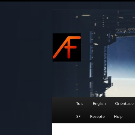
Afrikaanse Wetenskapfiksie e
Skip
to
primary
content
AFRIFIKSIE
Main
Tuis
English
Oriëntasie
menu
SF
Resepte
Hulp