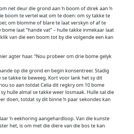
 om net deur die grond aan ŉ boom of direk aan ŉ
ie boom te vertel wat om te doen: om sy takke te
oei; om blomme of blare te laat verskyn of af te
 bome laat “hande vat” – hulle takke inmekaar laat
klik van die een boom tot by die volgende een kan
hier agter haar. “Nou probeer om drie bome gelyk
ar hande op die grond en begin konsentreer. Stadig
se takke te beweeg. Kort voor lank het sy dit
 hou so aan totdat Celia dit regkry om 10 bome
 sy hulle almal se takke weer losmaak. Hulle sal die
er doen, totdat sy dit binne ŉ paar sekondes kan
aar ŉ eekhoring aangehardloop. Van die kunste
ter het, is om met die diere van die bos te kan