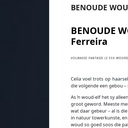
BENOUDE WOUDE
BENOUDE WO
Ferreira
VOLWASSE FANTASIE (3 559 WOORD
Celia voel trots op haars
die volgende een gebou – s
As ŉ woud-elf het sy alle
groot geword. Meeste mens
wat daar gebeur – al is d
in natuur towerkunste, en h
woud so goed soos die pa