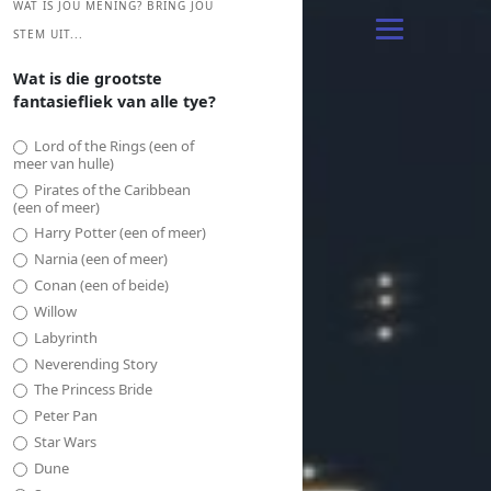
WAT IS JOU MENING? BRING JOU
STEM UIT...
Wat is die grootste
fantasiefliek van alle tye?
Lord of the Rings (een of
meer van hulle)
Pirates of the Caribbean
(een of meer)
Harry Potter (een of meer)
Narnia (een of meer)
Conan (een of beide)
Willow
Labyrinth
Neverending Story
The Princess Bride
Peter Pan
Star Wars
Dune