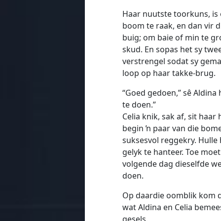
Haar nuutste toorkuns, is
boom te raak, en dan vir d
buig; om baie of min te gr
skud. En sopas het sy twee
verstrengel sodat sy gema
loop op haar takke-brug.
“Goed gedoen,” sê Aldina 
te doen.”
Celia knik, sak af, sit ha
begin ŉ paar van die bome 
suksesvol reggekry. Hulle
gelyk te hanteer. Toe moet
volgende dag dieselfde we
doen.
Op daardie oomblik kom d
wat Aldina en Celia bemees
gesels.