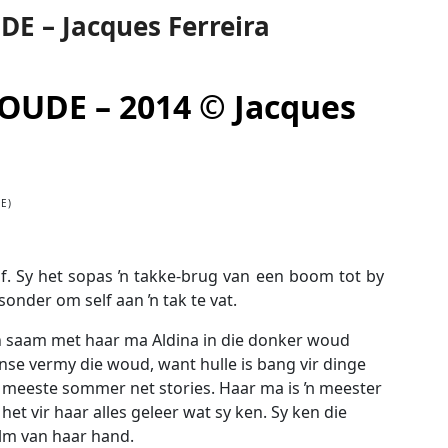
 – Jacques Ferreira
UDE – 2014 © Jacques
E)
elf. Sy het sopas ŉ takke-brug van een boom tot by
onder om self aan ŉ tak te vat.
en saam met haar ma Aldina in die donker woud
e vermy die woud, want hulle is bang vir dinge
ie meeste sommer net stories. Haar ma is ŉ meester
et vir haar alles geleer wat sy ken. Sy ken die
lm van haar hand.