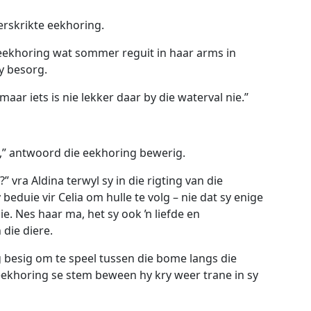
verskrikte eekhoring.
e eekhoring wat sommer reguit in haar arms in
sy besorg.
 maar iets is nie lekker daar by die waterval nie.”
e,” antwoord die eekhoring bewerig.
vra Aldina terwyl sy in die rigting van die
beduie vir Celia om hulle te volg – nie dat sy enige
e. Nes haar ma, het sy ook ŉ liefde en
 die diere.
 besig om te speel tussen die bome langs die
eekhoring se stem beween hy kry weer trane in sy