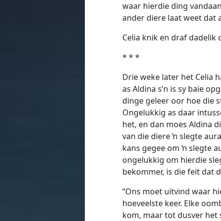
waar hierdie ding vandaan 
ander diere laat weet dat a
Celia knik en draf dadeli
* * *
Drie weke later het Celia h
as Aldina s’n is sy baie o
dinge geleer oor hoe die s
Ongelukkig as daar intuss
het, en dan moes Aldina d
van die diere ŉ slegte aura
kans gegee om ŉ slegte au
ongelukkig om hierdie sleg
bekommer, is die feit dat d
“Ons moet uitvind waar hi
hoeveelste keer. Elke oomb
kom, maar tot dusver het 