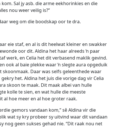
kom. Sal jy asb. die arme eekhorinkies en die
lles nou weer veilig is?”
k daar weg om die boodskap oor te dra.
aar eie staf, en al is dit heelwat kleiner en swakker
pgewonde oor dit. Aldina het haar alreeds ŉ paar
taf werk, en Celia het dit verbasend maklik gevind.
en ook al baie plekke waar ŉ slegte aura opgeduik
it skoonmaak. Daar was selfs geleenthede waar
 gekry het. Aldina het juis die vorige dag vir Celia
ra skoon te maak. Dit maak albei van hulle
te kolle te sien, en wat hulle die meeste
it al hoe meer en al hoe groter raak.
erdie gemors vandaan kom,” sê Aldina vir die
lik wat sy kry probeer sy uitvind waar dit vandaan
sy nog geen sukses gehad nie. “Dit raak nou net