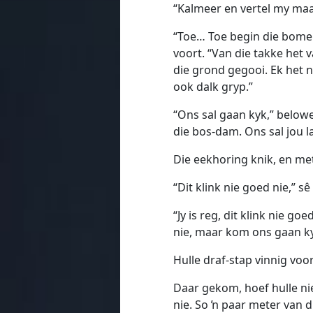
“Kalmeer en vertel my maa
“Toe… Toe begin die bome 
voort. “Van die takke het
die grond gegooi. Ek het 
ook dalk gryp.”
“Ons sal gaan kyk,” below
die bos-dam. Ons sal jou la
Die eekhoring knik, en me
“Dit klink nie goed nie,” sê
“Jy is reg, dit klink nie g
nie, maar kom ons gaan ky
Hulle draf-stap vinnig voor
Daar gekom, hoef hulle nie
nie. So ŉ paar meter van d