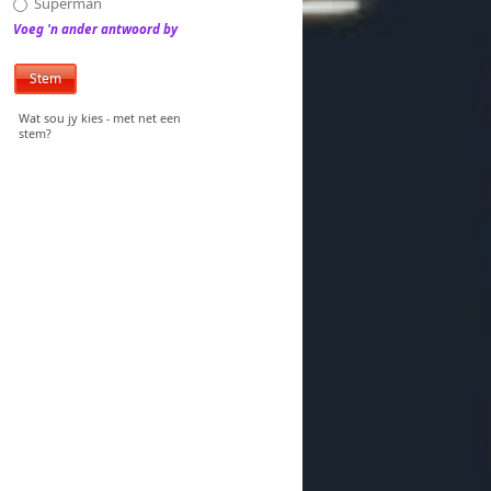
Superman
Voeg 'n ander antwoord by
Wat sou jy kies - met net een
stem?