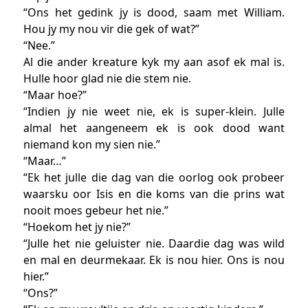
“Ons het gedink jy is dood, saam met William.
Hou jy my nou vir die gek of wat?”
“Nee.”
Al die ander kreature kyk my aan asof ek mal is.
Hulle hoor glad nie die stem nie.
“Maar hoe?”
“Indien jy nie weet nie, ek is super-klein. Julle
almal het aangeneem ek is ook dood want
niemand kon my sien nie.”
“Maar…”
“Ek het julle die dag van die oorlog ook probeer
waarsku oor Isis en die koms van die prins wat
nooit moes gebeur het nie.”
“Hoekom het jy nie?”
“Julle het nie geluister nie. Daardie dag was wild
en mal en deurmekaar. Ek is nou hier. Ons is nou
hier.”
“Ons?”