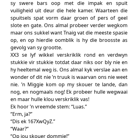
sy swere bars oop met die impak en spuit
vuiligheid uit deur die hele kamer. Waarteen die
spuitsels spat vorm daar groen of pers of geel
slote en gate. Ons almal probeer verder wegkom
maar ons sukkel want Tnaig vat die meeste spasie
op, en op hierdie oomblik is hy die broosste as
gevolg van sy grootte.
XX3 se lyf wikkel verskriklik rond en verdwyn
stukkie vir stukkie totdat daar niks oor bly nie en
hy heeltemal weg is. Ons almal kyk verslae aan en
wonder of dit nie ’n truuk is waarvan ons nie weet
nie. ’n Miggie kom op my skouer te lande, dan
nog, en nogmaals nog! Ek probeer hulle wegwaai
en maar hulle klou verskriklik vas!
Ek hoor ’n vreemde stem: “Luas.”
“Erm, ja?”
“Dis ek 167XwQyZ.”
“Waar?”
“Op jou skouer dommie!”