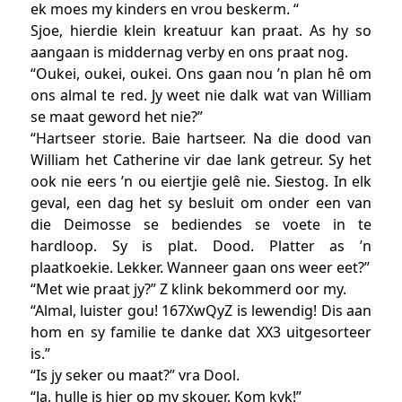
ek moes my kinders en vrou beskerm. “
Sjoe, hierdie klein kreatuur kan praat. As hy so
aangaan is middernag verby en ons praat nog.
“Oukei, oukei, oukei. Ons gaan nou ’n plan hê om
ons almal te red. Jy weet nie dalk wat van William
se maat geword het nie?”
“Hartseer storie. Baie hartseer. Na die dood van
William het Catherine vir dae lank getreur. Sy het
ook nie eers ’n ou eiertjie gelê nie. Siestog. In elk
geval, een dag het sy besluit om onder een van
die Deimosse se bediendes se voete in te
hardloop. Sy is plat. Dood. Platter as ’n
plaatkoekie. Lekker. Wanneer gaan ons weer eet?”
“Met wie praat jy?” Z klink bekommerd oor my.
“Almal, luister gou! 167XwQyZ is lewendig! Dis aan
hom en sy familie te danke dat XX3 uitgesorteer
is.”
“Is jy seker ou maat?” vra Dool.
“Ja, hulle is hier op my skouer. Kom kyk!”