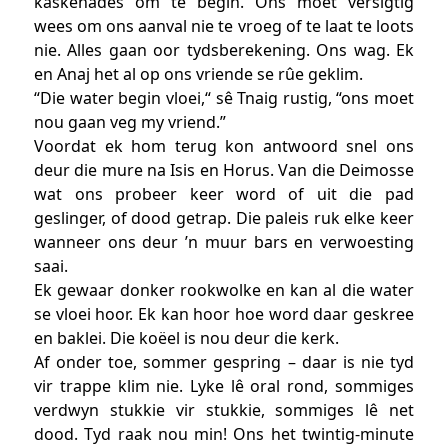
kaskenades om te begin. Ons moet versigtig
wees om ons aanval nie te vroeg of te laat te loots
nie. Alles gaan oor tydsberekening. Ons wag. Ek
en Anaj het al op ons vriende se rûe geklim.
“Die water begin vloei,“ sê Tnaig rustig, “ons moet
nou gaan veg my vriend.”
Voordat ek hom terug kon antwoord snel ons
deur die mure na Isis en Horus. Van die Deimosse
wat ons probeer keer word of uit die pad
geslinger, of dood getrap. Die paleis ruk elke keer
wanneer ons deur ’n muur bars en verwoesting
saai.
Ek gewaar donker rookwolke en kan al die water
se vloei hoor. Ek kan hoor hoe word daar geskree
en baklei. Die koëel is nou deur die kerk.
Af onder toe, sommer gespring – daar is nie tyd
vir trappe klim nie. Lyke lê oral rond, sommiges
verdwyn stukkie vir stukkie, sommiges lê net
dood. Tyd raak nou min! Ons het twintig-minute