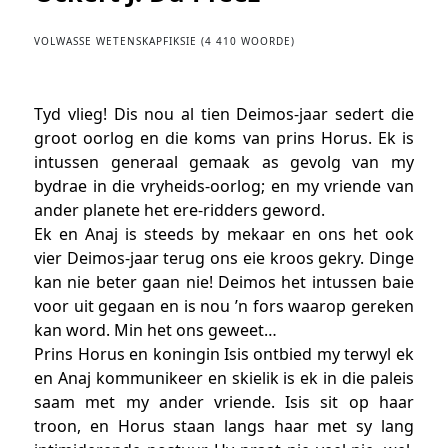
VOLWASSE WETENSKAPFIKSIE (4 410 WOORDE)
Tyd vlieg! Dis nou al tien Deimos-jaar sedert die
groot oorlog en die koms van prins Horus. Ek is
intussen generaal gemaak as gevolg van my
bydrae in die vryheids-oorlog; en my vriende van
ander planete het ere-ridders geword.
Ek en Anaj is steeds by mekaar en ons het ook
vier Deimos-jaar terug ons eie kroos gekry. Dinge
kan nie beter gaan nie! Deimos het intussen baie
voor uit gegaan en is nou ’n fors waarop gereken
kan word. Min het ons geweet…
Prins Horus en koningin Isis ontbied my terwyl ek
en Anaj kommunikeer en skielik is ek in die paleis
saam met my ander vriende. Isis sit op haar
troon, en Horus staan langs haar met sy lang