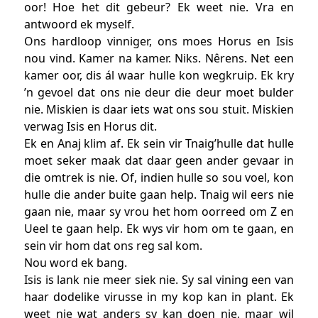
oor! Hoe het dit gebeur? Ek weet nie. Vra en
antwoord ek myself.
Ons hardloop vinniger, ons moes Horus en Isis
nou vind. Kamer na kamer. Niks. Nêrens. Net een
kamer oor, dis ál waar hulle kon wegkruip. Ek kry
’n gevoel dat ons nie deur die deur moet bulder
nie. Miskien is daar iets wat ons sou stuit. Miskien
verwag Isis en Horus dit.
Ek en Anaj klim af. Ek sein vir Tnaig’hulle dat hulle
moet seker maak dat daar geen ander gevaar in
die omtrek is nie. Of, indien hulle so sou voel, kon
hulle die ander buite gaan help. Tnaig wil eers nie
gaan nie, maar sy vrou het hom oorreed om Z en
Ueel te gaan help. Ek wys vir hom om te gaan, en
sein vir hom dat ons reg sal kom.
Nou word ek bang.
Isis is lank nie meer siek nie. Sy sal vining een van
haar dodelike virusse in my kop kan in plant. Ek
weet nie wat anders sy kan doen nie, maar wil