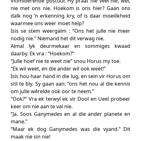
intimiderende postuur. Hy praat nie veel nie, wel,
nie met ons nie. Hoekom is ons hier? Gaan ons
dalk nog ’n erkenning kry, of is daar moeilikheid
waarmee ons weer moet help?
Isis se stem weergalm : “Ons het julle nie meer
nodig nie.” Niemand het dit verwag nie.
Almal lyk deurmekaar en sommiges kwaad
daarby. Ek vra : “Hoekom?”
“Julle hoef nie te weet nie” snou Horus my toe.
“Ek wil weet, en die ander wil ook weet!”
Isis hou haar hand in die lug, en sein vir Horus om
stil te bly. Sy gaan aan: “ons het nou al die kennis
om julle wêrelde ook oor te neem.”
“Ook?” Vra ek terwyl ek vir Dool en Ueel probeer
keer om nie aan te val nie.
“Ja. Soos Ganymedes en al die ander planete en
mane.”
“Maar ek dog Ganymedes was die vyand.” Dit
maak nie sin nie!