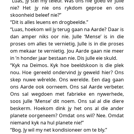
“Luas, jy stel my teleur. Was ons nie goed vir julle
nie? Het jy nie ons rykdom geproe en ons
skoonheid beleef nie?”
“Dit is alles leuens en drogbeelde.”
“Luas, hoekom wil jy terug gaan na Aarde? Daar is
dan amper niks oor nie. Julle ‘Mense’ is in die
proses om alles te vernietig. Julle is in die proses
om mekaar te vernietig. Jou Aarde gaan nie meer
in ’n honder jaar bestaan nie. Dis julle eie skuld.
“Kyk na Deimos. Kyk hoe beeldskoon is die plek
nou. Hoe gereeld ondervind jy geweld hier? Ons
skep nuwe wêrelde. Ons werelde. Een dag gaan
ons Aarde ook oorneem. Ons sal Aarde verbeter.
Ons sal wegdoen met fabrieke en nywerhede,
soos julle ‘Mense’ dit noem. Ons sal al die diere
beskerm. Hoekom dink jy het ons al die ander
planete oorgeneem? Omdat ons wil? Nee. Omdat
niemand kyk na hul planete nie!”
“Bog. Jy wil my net kondisioneer om te bly.”