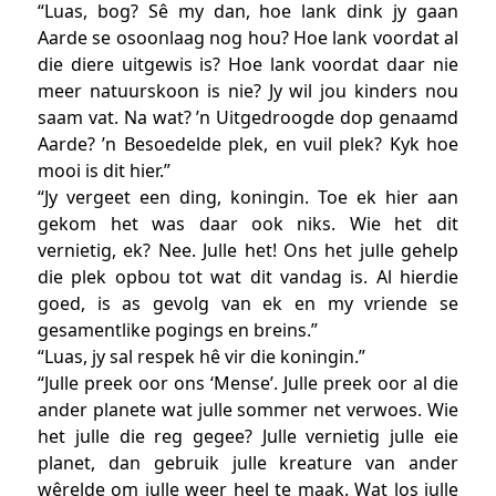
“Luas, bog? Sê my dan, hoe lank dink jy gaan
Aarde se osoonlaag nog hou? Hoe lank voordat al
die diere uitgewis is? Hoe lank voordat daar nie
meer natuurskoon is nie? Jy wil jou kinders nou
saam vat. Na wat? ’n Uitgedroogde dop genaamd
Aarde? ’n Besoedelde plek, en vuil plek? Kyk hoe
mooi is dit hier.”
“Jy vergeet een ding, koningin. Toe ek hier aan
gekom het was daar ook niks. Wie het dit
vernietig, ek? Nee. Julle het! Ons het julle gehelp
die plek opbou tot wat dit vandag is. Al hierdie
goed, is as gevolg van ek en my vriende se
gesamentlike pogings en breins.”
“Luas, jy sal respek hê vir die koningin.”
“Julle preek oor ons ‘Mense’. Julle preek oor al die
ander planete wat julle sommer net verwoes. Wie
het julle die reg gegee? Julle vernietig julle eie
planet, dan gebruik julle kreature van ander
wêrelde om julle weer heel te maak. Wat los julle