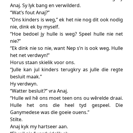
Anaj. Sy lyk bang en verwilderd.
“Wat’s fout Anaj?”
“Ons kinders is weg,” ek het nie nog dit ook nodig
nie, dink ek by myself.
“Hoe bedoel jy hulle is weg? Speel hulle nie net
nie?”
“Ek dink nie so nie, want Nep s’n is ook weg. Hulle
het net verdwyn!”
Horus staan skielik voor ons.
“Julle kan jul kinders terugkry as julle die regte
besluit maak.”
Hy verdwyn.
“Watter besluit?” vra Anaj.
“Hulle wil hê ons moet teen ons ou wêrelde draai.
Hulle het ons die heel tyd gespeel. Die
Ganymedese was die goeie ouens.”
Stilte.
Anaj kyk my hartseer aan.