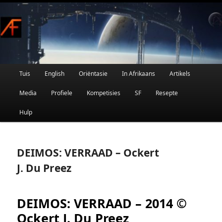
Afrikaanse Wetenskapfiksie en Fantasie
Skip
to
primary
content
Main
Tuis
English
Oriëntasie
In Afrikaans
Artikels
AFRIFIKSIE
menu
Media
Profiele
Kompetisies
SF
Resepte
Hulp
DEIMOS: VERRAAD – Ockert
J. Du Preez
DEIMOS: VERRAAD – 2014 ©
Ockert J. Du Preez