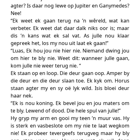
agter? Is daar nog lewe op Jupiter en Ganymedes?
Nee!
“Ek weet ek gaan terug na ’n wêreld, wat kan
verbeter. Ek weet dat daar dalk niks oor is; maar
dis ’n kans wat ek sal vat. As julle nou klaar
gepreek het, los my nou uit laat ek gaan!”
“Luas, Ek hou jou nie hier nie. Niemand dwing jou
om hier te bly nie. Weet dit: wanneer julle gaan,
kom julle nie weer terug nie. “
Ek staan op en loop. Die deur gaan oop. Amper by
die deur en die deur slaan toe. Ek kyk om. Horus
staan agter my en sy oë lyk wild. Isis bloei deur
haar nek.
“Ek is nou koning. Ek bevel jou en jou maters om
te bly. Lewend of dood. Die hele spul van julle!”
Hy gryp my arm en gooi my teen ’n muur vas. Hy
is sterk en vasbeslote om my nie te laat wegkom
nie! Ek probeer tevergeefs terugveg maar hy bly