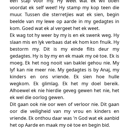
een stap voor my. Hy weet wat ek wil doen
voordat ek self weet! Hy stamp my kop teen die
muur. Tussen die sterretjies wat ek sien, begin
beelde van my lewe op aarde in my gedagtes in
kom. Goed wat ek al vergeet het ek weet.
Ek wag tot hy weer by my is en ek swenk weg. Hy
slaan mis en lyk verbaas dat ek hom kon fnuik. Hy
bestorm my. Dit is my einde flits deur my
gedagtes. Hy is by my en ek maak my oë toe. Ek is
moeg. Ek het nog nooit van baklei gehou nie. My
lyf kan nie meer nie. My gedagtes is by Anaj, my
kinders en ons vriende. Ek sien hoe hulle
wegkom. Ek glimlag. Ek het my doel bereik.
Alhoewel ek nie hierdie geveg gewen het nie, het
ek wel die oorlog gewen.
Dit gaan ook nie oor wen of verloor nie. Dit gaan
oor die veiligheid van my vrou en kinders en
vriende. Ek onthou daar was ’n God wat ek aanbid
het op Aarde en maak my oë toe en begin bid.