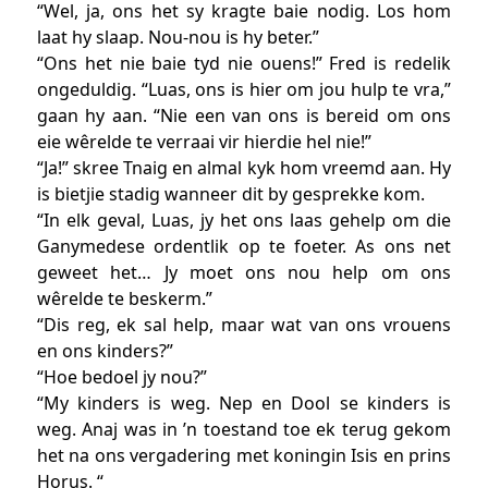
“Wel, ja, ons het sy kragte baie nodig. Los hom
laat hy slaap. Nou-nou is hy beter.”
“Ons het nie baie tyd nie ouens!” Fred is redelik
ongeduldig. “Luas, ons is hier om jou hulp te vra,”
gaan hy aan. “Nie een van ons is bereid om ons
eie wêrelde te verraai vir hierdie hel nie!”
“Ja!” skree Tnaig en almal kyk hom vreemd aan. Hy
is bietjie stadig wanneer dit by gesprekke kom.
“In elk geval, Luas, jy het ons laas gehelp om die
Ganymedese ordentlik op te foeter. As ons net
geweet het… Jy moet ons nou help om ons
wêrelde te beskerm.”
“Dis reg, ek sal help, maar wat van ons vrouens
en ons kinders?”
“Hoe bedoel jy nou?”
“My kinders is weg. Nep en Dool se kinders is
weg. Anaj was in ’n toestand toe ek terug gekom
het na ons vergadering met koningin Isis en prins
Horus. “