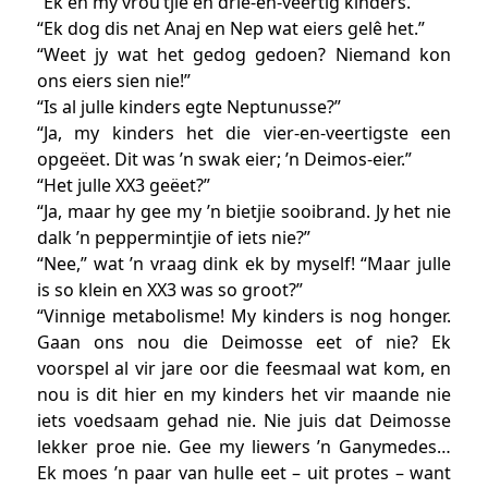
“Ek en my vrou’tjie en drie-en-veertig kinders.”
“Ek dog dis net Anaj en Nep wat eiers gelê het.”
“Weet jy wat het gedog gedoen? Niemand kon
ons eiers sien nie!”
“Is al julle kinders egte Neptunusse?”
“Ja, my kinders het die vier-en-veertigste een
opgeëet. Dit was ’n swak eier; ’n Deimos-eier.”
“Het julle XX3 geëet?”
“Ja, maar hy gee my ’n bietjie sooibrand. Jy het nie
dalk ’n peppermintjie of iets nie?”
“Nee,” wat ’n vraag dink ek by myself! “Maar julle
is so klein en XX3 was so groot?”
“Vinnige metabolisme! My kinders is nog honger.
Gaan ons nou die Deimosse eet of nie? Ek
voorspel al vir jare oor die feesmaal wat kom, en
nou is dit hier en my kinders het vir maande nie
iets voedsaam gehad nie. Nie juis dat Deimosse
lekker proe nie. Gee my liewers ’n Ganymedes…
Ek moes ’n paar van hulle eet – uit protes – want