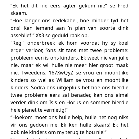
“Ek het dit nie eers agter gekom nie” se Fred
skaam.
“Hoe langer ons redekabel, hoe minder tyd het
ons! Kan iemand aan ’n plan van soorte dink
asseblief!” XX3 se geduld raak op.
“Reg,” onderbreek ek hom voordat hy sy koel
erger verloor, “ons sit tans met twee probleme:
probleem een is ons kinders. Ek weet nie van julle
nie, maar ek wil hulle nie meer hier groot maak
nie. Tweedens, 167XwQyZ se vrou en moontlike
kinders so wel as William se vrou en moontlike
kinders. Sodra ons uitgepluis het hoe ons hierdie
twee probleme eers sal benader, kan ons almal
verder dink om Isis en Horus en sommer hierdie
hele planet te vernietig!”
“Hoekom moet ons hulle help, hulle het nog niks
vir ons gedoen nie. Ek ken hulle skaars! Ek het
ook nie kinders om my terug te hou nie!”