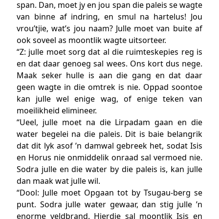
span. Dan, moet jy en jou span die paleis se wagte
van binne af indring, en smul na hartelus! Jou
vrou’tjie, wat’s jou naam? Julle moet van buite af
ook soveel as moontlik wagte uitsorteer.
“Z: julle moet sorg dat al die ruimteskepies reg is
en dat daar genoeg sal wees. Ons kort dus nege.
Maak seker hulle is aan die gang en dat daar
geen wagte in die omtrek is nie. Oppad soontoe
kan julle wel enige wag, of enige teken van
moeilikheid elimineer.
“Ueel, julle moet na die Lirpadam gaan en die
water begelei na die paleis. Dit is baie belangrik
dat dit lyk asof ’n damwal gebreek het, sodat Isis
en Horus nie onmiddelik onraad sal vermoed nie.
Sodra julle en die water by die paleis is, kan julle
dan maak wat julle wil.
“Dool: Julle moet Opgaan tot by Tsugau-berg se
punt. Sodra julle water gewaar, dan stig julle ’n
enorme veldbrand. Hierdie sal moontlik Isis en