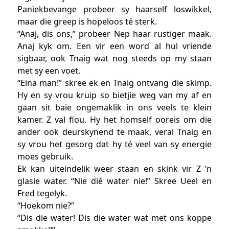
Paniekbevange probeer sy haarself loswikkel,
maar die greep is hopeloos té sterk.
“Anaj, dis ons,” probeer Nep haar rustiger maak.
Anaj kyk om. Een vir een word al hul vriende
sigbaar, ook Tnaig wat nog steeds op my staan
met sy een voet.
“Eina man!” skree ek en Tnaig ontvang die skimp.
Hy en sy vrou kruip so bietjie weg van my af en
gaan sit baie ongemaklik in ons veels te klein
kamer. Z val flou. Hy het homself ooreis om die
ander ook deurskynend te maak, veral Tnaig en
sy vrou het gesorg dat hy té veel van sy energie
moes gebruik.
Ek kan uiteindelik weer staan en skink vir Z ’n
glasie water. “Nie dié water nie!” Skree Ueel en
Fred tegelyk.
“Hoekom nie?”
“Dis die water! Dis die water wat met ons koppe