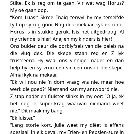
Stilte. Ek is reg om te gaan. Vir wat wag Horus?
My oë gaan oop.
“Kom Luas!” Skree Tnaig terwyl hy my terselfde
tyd op sy rug gooi. Nog deurmekaar kyk ek rond.
Horus is in stukke geruk. Isis het uitgedroog. Al
my vriende is hier! Anaj en my kinders is hier!
Ons bulder deur die oorblyfsels van die paleis na
die vlug dek. Die skepe staan reg en Z lyk
frustreerd. Hy waai ons vinniger nader en dan
help hy en sy vrou een vir een ons in die skepe.
Almal kyk na mekaar.
“Ek wil nou nie ’n dom vraag vra nie, maar hoe
werk die goed?” Niemand kan my antwoord nie.
Z stap nader en fluister slinks in my oor: “O ja, ek
het nog ’n super-krag waarvan niemand weet
nie.” Dit maak my bang.
“Ek luister.”
“Lang storie kort. Julle weet my diëet is effens
spesiaal. In elk geval, my Erien- en Pepsien-sure in