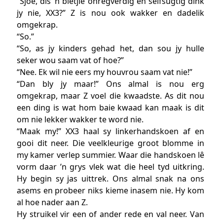
“Sjoe, dis ’n bietjie onregverdig en selfsugtig dink
jy nie, XX3?” Z is nou ook wakker en dadelik
omgekrap.
“So.”
“So, as jy kinders gehad het, dan sou jy hulle
seker wou saam vat of hoe?”
“Nee. Ek wil nie eers my houvrou saam vat nie!”
“Dan bly jy maar!” Ons almal is nou erg
omgekrap, maar Z voel die kwaadste. As dit nou
een ding is wat hom baie kwaad kan maak is dit
om nie lekker wakker te word nie.
“Maak my!” XX3 haal sy linkerhandskoen af en
gooi dit neer. Die veelkleurige groot blomme in
my kamer verlep summier. Waar die handskoen lê
vorm daar ’n grys vlek wat die heel tyd uitkring.
Hy begin sy jas uittrek. Ons almal snak na ons
asems en probeer niks kieme inasem nie. Hy kom
al hoe nader aan Z.
Hy struikel vir een of ander rede en val neer. Van