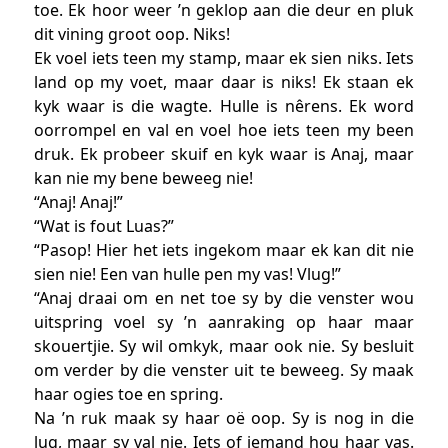
toe. Ek hoor weer ’n geklop aan die deur en pluk
dit vining groot oop. Niks!
Ek voel iets teen my stamp, maar ek sien niks. Iets
land op my voet, maar daar is niks! Ek staan ek
kyk waar is die wagte. Hulle is nêrens. Ek word
oorrompel en val en voel hoe iets teen my been
druk. Ek probeer skuif en kyk waar is Anaj, maar
kan nie my bene beweeg nie!
“Anaj! Anaj!”
“Wat is fout Luas?”
“Pasop! Hier het iets ingekom maar ek kan dit nie
sien nie! Een van hulle pen my vas! Vlug!”
“Anaj draai om en net toe sy by die venster wou
uitspring voel sy ’n aanraking op haar maar
skouertjie. Sy wil omkyk, maar ook nie. Sy besluit
om verder by die venster uit te beweeg. Sy maak
haar ogies toe en spring.
Na ’n ruk maak sy haar oë oop. Sy is nog in die
lug, maar sy val nie. Iets of iemand hou haar vas.