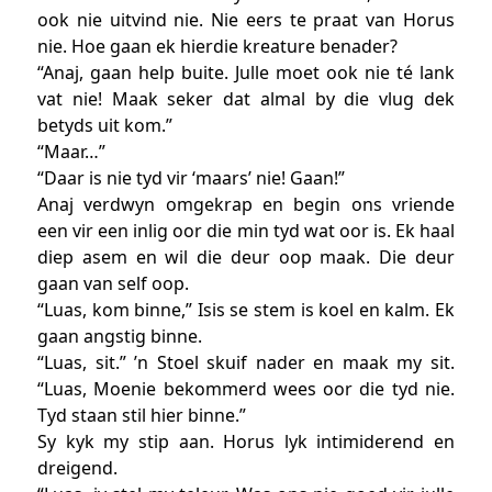
ook nie uitvind nie. Nie eers te praat van Horus
nie. Hoe gaan ek hierdie kreature benader?
“Anaj, gaan help buite. Julle moet ook nie té lank
vat nie! Maak seker dat almal by die vlug dek
betyds uit kom.”
“Maar…”
“Daar is nie tyd vir ‘maars’ nie! Gaan!”
Anaj verdwyn omgekrap en begin ons vriende
een vir een inlig oor die min tyd wat oor is. Ek haal
diep asem en wil die deur oop maak. Die deur
gaan van self oop.
“Luas, kom binne,” Isis se stem is koel en kalm. Ek
gaan angstig binne.
“Luas, sit.” ’n Stoel skuif nader en maak my sit.
“Luas, Moenie bekommerd wees oor die tyd nie.
Tyd staan stil hier binne.”
Sy kyk my stip aan. Horus lyk intimiderend en
dreigend.