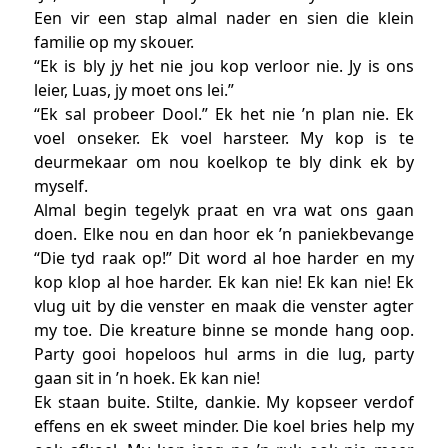
Een vir een stap almal nader en sien die klein
familie op my skouer.
“Ek is bly jy het nie jou kop verloor nie. Jy is ons
leier, Luas, jy moet ons lei.”
“Ek sal probeer Dool.” Ek het nie ’n plan nie. Ek
voel onseker. Ek voel harsteer. My kop is te
deurmekaar om nou koelkop te bly dink ek by
myself.
Almal begin tegelyk praat en vra wat ons gaan
doen. Elke nou en dan hoor ek ’n paniekbevange
“Die tyd raak op!” Dit word al hoe harder en my
kop klop al hoe harder. Ek kan nie! Ek kan nie! Ek
vlug uit by die venster en maak die venster agter
my toe. Die kreature binne se monde hang oop.
Party gooi hopeloos hul arms in die lug, party
gaan sit in ’n hoek. Ek kan nie!
Ek staan buite. Stilte, dankie. My kopseer verdof
effens en ek sweet minder. Die koel bries help my