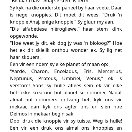
“Bedaar Luas!” Anaj se stem is ferm.
Sy kyk na die onderste paneel by haar voete. Daar
is nege knoppies. Dit moet dit wees! “Druk ’n
knoppie Anaj, enige knoppie!” Sy gluur my aan.
“Dis alfabetiese hiërogliewe,” haar stem klink
opgewonde.
“Hoe weet jy dit, ek dog jy was ’n bioloog?” Hoe
het ek dit skielik onthou wonder ek. Sy lig net
haar skouers.
Een vir een noem sy elke planet of maan op:
“Aarde, Charon, Enceladus, Eris, Mercerius,
Neptunus, Proteus, Umbriel, Venus,” ek is
verstom! Soos sy hulle aflees sein ek vir elke
betrokke kreatuur hul planet se nommer. Nadat
almal hul nommers ontvang het, kyk ons vir
mekaar, dan kyk ons agter ons en sien hoe
Deimos in mekaar begin sak.
Dool druk die knoppie vir sy tuiste. Weg is hulle!
Een vir een druk ons almal ons knoppies en