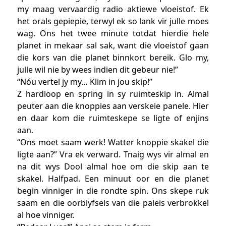
my maag vervaardig radio aktiewe vloeistof. Ek
het orals gepiepie, terwyl ek so lank vir julle moes
wag. Ons het twee minute totdat hierdie hele
planet in mekaar sal sak, want die vloeistof gaan
die kors van die planet binnkort bereik. Glo my,
julle wil nie by wees indien dit gebeur nie!”
“Nóu vertel jy my… Klim in jou skip!”
Z hardloop en spring in sy ruimteskip in. Almal
peuter aan die knoppies aan verskeie panele. Hier
en daar kom die ruimteskepe se ligte of enjins
aan.
“Ons moet saam werk! Watter knoppie skakel die
ligte aan?” Vra ek verward. Tnaig wys vir almal en
na dit wys Dool almal hoe om die skip aan te
skakel. Halfpad. Een minuut oor en die planet
begin vinniger in die rondte spin. Ons skepe ruk
saam en die oorblyfsels van die paleis verbrokkel
al hoe vinniger.