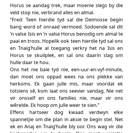
Horus se aandag trek, maar moenie slegs by die
veld stop nie, verbrand alles en almal.
“Fred: Teen hierdie tyd sal die Deimosse begin
bang word of onraad vermoed. Sodoende sal dit
’n valse Isis en ’n valse Horus benodig om almal te
paai en troos. Hopelik ook teen hierdie tyd sal ons
en Tnaig’hulle al toegang verkry het na Isis en
Horus se skuilplek, en sal ons daarin slag om
hulle daar te hou.
Ons het nie baie tyd nie, een-uur-en-vyf-minute,
dan moet ons oppad wees na ons plekke van
herkoms. Ek gaan julle mis, maar voordat ek
totsiens sê, kom laat ons seevier vandag. Nie net
vir onsself en ons families nie, maar vir ons
wêrelde. Ek hoop om julle weer te sien.”
Effens hartseer dog kwaad verdwyn elke
spannetjie om die plan in aksie te begin stel. Net
ek en Anaj en Tnaig’hulle bly oor. Ons wag vir die