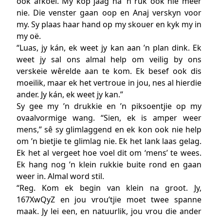
ook afkoel. My kop jaag na ’n ruk ook nie meer
nie. Die venster gaan oop en Anaj verskyn voor
my. Sy plaas haar hand op my skouer en kyk my in
my oë.
“Luas, jy kán, ek weet jy kan aan ’n plan dink. Ek
weet jy sal ons almal help om veilig by ons
verskeie wêrelde aan te kom. Ek besef ook dis
moeilik, maar ek het vertroue in jou, nes al hierdie
ander. Jy kán, ek weet jy kan.”
Sy gee my ’n drukkie en ’n piksoentjie op my
ovaalvormige wang. “Sien, ek is amper weer
mens,” sê sy glimlaggend en ek kon ook nie help
om ’n bietjie te glimlag nie. Ek het lank laas gelag.
Ek het al vergeet hoe voel dit om ‘mens’ te wees.
Ek hang nog ’n klein rukkie buite rond en gaan
weer in. Almal word stil.
“Reg. Kom ek begin van klein na groot. Jy,
167XwQyZ en jou vrou’tjie moet twee spanne
maak. Jy lei een, en natuurlik, jou vrou die ander