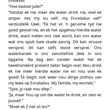
smokkel!”
“Hoe bedoel julle?”
“Vandat ek nie meer die water drink nie, voel ek
amper nes my ou self, my Enceladus self”
verduidelik Ueel. “Ek het vir ’n geruime tyd nie
goed gevoel nie, en ek het opgehou hierdie water
drink, want indien ons siek word, kan ons water
wat ons spuit baie skade aanrig. Dit kan virusse
versprei, dit kan selfs dood versprei. Ons
waterkanale is ons sensitiefste dele in ons
liggame. Na dag een sonder water het ek
tweehonderd present beter begin voel. Nou drink
ek nie meer hierdie water nie en nou voel ek
goed! Ek begin ook weer nou dinge onthou van
my lewe op Enceladus. My familie, my wortels.”
“Sjoe, jy raak nou diep.”
“Ja, maar hou op om die water te drink, en sien vir
jouself.”
“Moet ek Z net só los?”