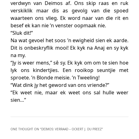
verdwyn van Deimos af. Ons skip raas en ruk
verskiklik maar dis as gevolg van die spoed
waarteen ons vlieg. Ek word naar van die rit en
besef ek kan nie ’n venster oopmaak nie.
“Sluk dit!”
Na wat gevoel het soos ’n ewigheid sien ek aarde.
Dit is onbeskryflik mooi! Ek kyk na Anaj en sy kyk
na my.
“Jy is weer mens,” sê sy. Ek kyk om om te sien hoe
lyk ons kindertjies. Een rooikop seuntjie met
sproete. ’n Blonde meisie. ’n Tweeling!
“Wat dink jy het geword van ons vriende?”
“Ek weet nie, maar ek weet ons sal hulle weer
sien…”
ONE THOUGHT ON “
DEIMOS: VERRAAD – OCKERT J. DU PREEZ
”