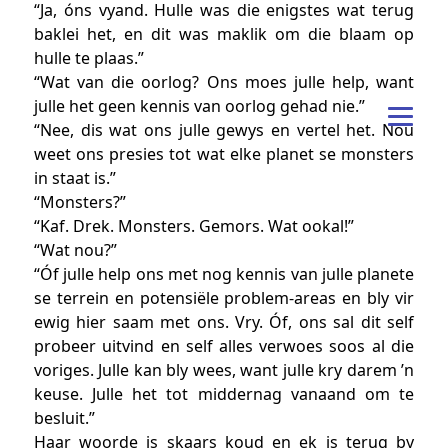
“Ja, óns vyand. Hulle was die enigstes wat terug
baklei het, en dit was maklik om die blaam op
hulle te plaas.”
“Wat van die oorlog? Ons moes julle help, want
julle het geen kennis van oorlog gehad nie.”
“Nee, dis wat ons julle gewys en vertel het. Nou
weet ons presies tot wat elke planet se monsters
in staat is.”
“Monsters?”
“Kaf. Drek. Monsters. Gemors. Wat ookal!”
“Wat nou?”
“Óf julle help ons met nog kennis van julle planete
se terrein en potensiële problem-areas en bly vir
ewig hier saam met ons. Vry. Óf, ons sal dit self
probeer uitvind en self alles verwoes soos al die
voriges. Julle kan bly wees, want julle kry darem ’n
keuse. Julle het tot middernag vanaand om te
besluit.”
Haar woorde is skaars koud en ek is terug by