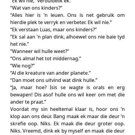
“Ek wil nie,” verduidelik ek.
“Wat van ons kinders?”
“Alles hier is ’n leuen. Ons is net gebruik om
hierdie plek te verryk en verbeter. Ek wil nie.”
“Ek verstaan Luas, maar ons kinders?”
“Ek sal aan ’n plan dink, alhoewel ons nie baie tyd
het nie.”
“Wanneer wil hulle weet?”
“Ons almal het tot middernag.”
“Wie nog?”
“Al die kreature van ander planete.”
“Dan moet ons uitvind wat dink hulle.”
“Ja, maar hoe? Isis se wagte is orals en erg
bewapen! Dis asof hulle ons wil keer om met die
ander te praat.”
Voordat my sin heeltemal klaar is, hoor ons ’n
klop aan ons deur. Bang maak ek maar die deur ’n
skrefie oop. Niks. Ek maak die deur groter oop.
Niks. Vreemd, dink ek by myself en maak die deur