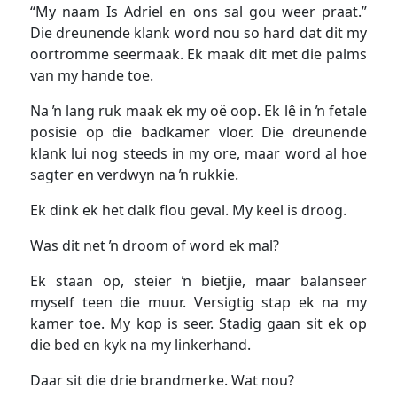
“My naam Is Adriel en ons sal gou weer praat.”
Die dreunende klank word nou so hard dat dit my
oortromme seermaak. Ek maak dit met die palms
van my hande toe.
Na ŉ lang ruk maak ek my oë oop. Ek lê in ŉ fetale
posisie op die badkamer vloer. Die dreunende
klank lui nog steeds in my ore, maar word al hoe
sagter en verdwyn na ŉ rukkie.
Ek dink ek het dalk flou geval. My keel is droog.
Was dit net ŉ droom of word ek mal?
Ek staan op, steier ŉ bietjie, maar balanseer
myself teen die muur. Versigtig stap ek na my
kamer toe. My kop is seer. Stadig gaan sit ek op
die bed en kyk na my linkerhand.
Daar sit die drie brandmerke. Wat nou?