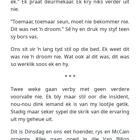
ek.” Ek praat deurmekaar. Ek kry niks verder uit
nie.
“Toemaar, toemaar seun, moet nie bekommer nie.
Dit was net ŉ droom.” Sê hy en druk my styf teen
sy bors vas.
Ons sit vir ŉ lang tyd stil op die bed. Ek weet dit
was nie ŉ droom nie. Wat ook al dit was, dit was
so werklik soos ek en hy.
* * *
Twee weke gaan verby met geen verdere
voorvalle nie. Ek bly maar stil oor die insident,
nou-nou dink iemand ek is van my lootjie getik.
Stadig maar seker sypel die skrik van die ervaring
uit my geheue uit.
Dit is Dinsdag en ons eet hoender, rys en McCain
groente. Alles gaan goed in die Van Biljon