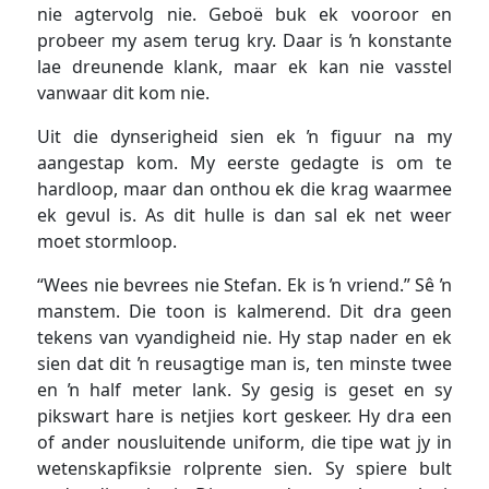
nie agtervolg nie. Geboë buk ek vooroor en
probeer my asem terug kry. Daar is ŉ konstante
lae dreunende klank, maar ek kan nie vasstel
vanwaar dit kom nie.
Uit die dynserigheid sien ek ŉ figuur na my
aangestap kom. My eerste gedagte is om te
hardloop, maar dan onthou ek die krag waarmee
ek gevul is. As dit hulle is dan sal ek net weer
moet stormloop.
“Wees nie bevrees nie Stefan. Ek is ŉ vriend.” Sê ŉ
manstem. Die toon is kalmerend. Dit dra geen
tekens van vyandigheid nie. Hy stap nader en ek
sien dat dit ŉ reusagtige man is, ten minste twee
en ŉ half meter lank. Sy gesig is geset en sy
pikswart hare is netjies kort geskeer. Hy dra een
of ander nousluitende uniform, die tipe wat jy in
wetenskapfiksie rolprente sien. Sy spiere bult