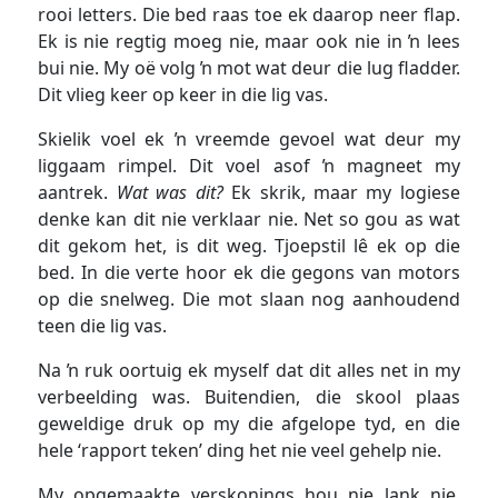
rooi letters. Die bed raas toe ek daarop neer flap.
Ek is nie regtig moeg nie, maar ook nie in ŉ lees
bui nie. My oë volg ŉ mot wat deur die lug fladder.
Dit vlieg keer op keer in die lig vas.
Skielik voel ek ŉ vreemde gevoel wat deur my
liggaam rimpel. Dit voel asof ŉ magneet my
aantrek.
Wat was dit?
Ek skrik, maar my logiese
denke kan dit nie verklaar nie. Net so gou as wat
dit gekom het, is dit weg. Tjoepstil lê ek op die
bed. In die verte hoor ek die gegons van motors
op die snelweg. Die mot slaan nog aanhoudend
teen die lig vas.
Na ŉ ruk oortuig ek myself dat dit alles net in my
verbeelding was. Buitendien, die skool plaas
geweldige druk op my die afgelope tyd, en die
hele ‘rapport teken’ ding het nie veel gehelp nie.
My opgemaakte verskonings hou nie lank nie.