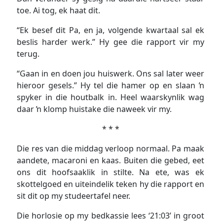
toe. Ai tog, ek haat dit.
“Ek besef dit Pa, en ja, volgende kwartaal sal ek
beslis harder werk.” Hy gee die rapport vir my
terug.
“Gaan in en doen jou huiswerk. Ons sal later weer
hieroor gesels.” Hy tel die hamer op en slaan ŉ
spyker in die houtbalk in. Heel waarskynlik wag
daar ŉ klomp huistake die naweek vir my.
* * *
Die res van die middag verloop normaal. Pa maak
aandete, macaroni en kaas. Buiten die gebed, eet
ons dit hoofsaaklik in stilte. Na ete, was ek
skottelgoed en uiteindelik teken hy die rapport en
sit dit op my studeertafel neer.
Die horlosie op my bedkassie lees ‘21:03’ in groot