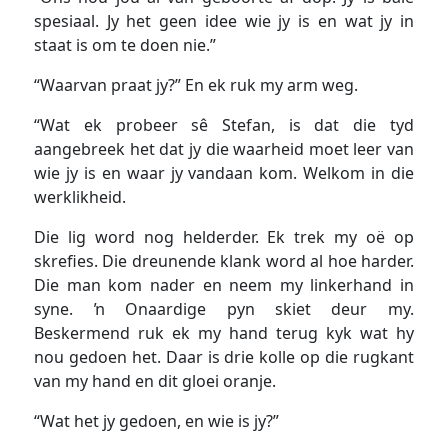
spesiaal. Jy het geen idee wie jy is en wat jy in
staat is om te doen nie.”
“Waarvan praat jy?” En ek ruk my arm weg.
“Wat ek probeer sê Stefan, is dat die tyd
aangebreek het dat jy die waarheid moet leer van
wie jy is en waar jy vandaan kom. Welkom in die
werklikheid.
Die lig word nog helderder. Ek trek my oë op
skrefies. Die dreunende klank word al hoe harder.
Die man kom nader en neem my linkerhand in
syne. ŉ Onaardige pyn skiet deur my.
Beskermend ruk ek my hand terug kyk wat hy
nou gedoen het. Daar is drie kolle op die rugkant
van my hand en dit gloei oranje.
“Wat het jy gedoen, en wie is jy?”