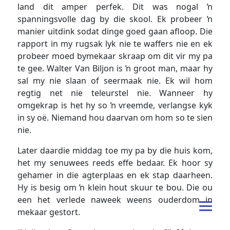
land dit amper perfek. Dit was nogal ŉ
spanningsvolle dag by die skool. Ek probeer ŉ
manier uitdink sodat dinge goed gaan afloop. Die
rapport in my rugsak lyk nie te waffers nie en ek
probeer moed bymekaar skraap om dit vir my pa
te gee. Walter Van Biljon is ŉ groot man, maar hy
sal my nie slaan of seermaak nie. Ek wil hom
regtig net nie teleurstel nie. Wanneer hy
omgekrap is het hy so ŉ vreemde, verlangse kyk
in sy oë. Niemand hou daarvan om hom so te sien
nie.
Later daardie middag toe my pa by die huis kom,
het my senuwees reeds effe bedaar. Ek hoor sy
gehamer in die agterplaas en ek stap daarheen.
Hy is besig om ŉ klein hout skuur te bou. Die ou
een het verlede naweek weens ouderdom in
mekaar gestort.