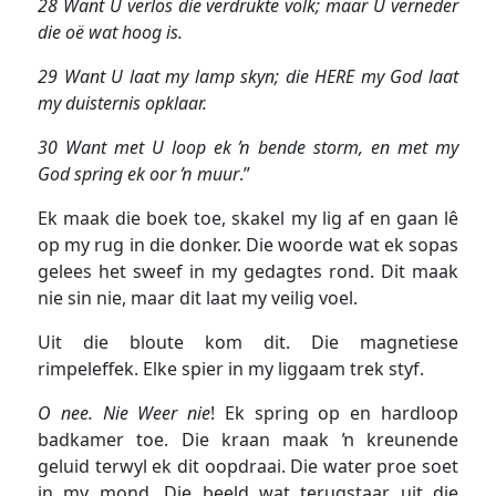
28 Want U verlos die verdrukte volk; maar U verneder
die oë wat hoog is.
29 Want U laat my lamp skyn; die HERE my God laat
my duisternis opklaar.
30 Want met U loop ek ŉ bende storm, en met my
God spring ek oor ŉ muur
.”
Ek maak die boek toe, skakel my lig af en gaan lê
op my rug in die donker. Die woorde wat ek sopas
gelees het sweef in my gedagtes rond. Dit maak
nie sin nie, maar dit laat my veilig voel.
Uit die bloute kom dit. Die magnetiese
rimpeleffek. Elke spier in my liggaam trek styf.
O nee. Nie Weer nie
! Ek spring op en hardloop
badkamer toe. Die kraan maak ŉ kreunende
geluid terwyl ek dit oopdraai. Die water proe soet
in my mond. Die beeld wat terugstaar uit die