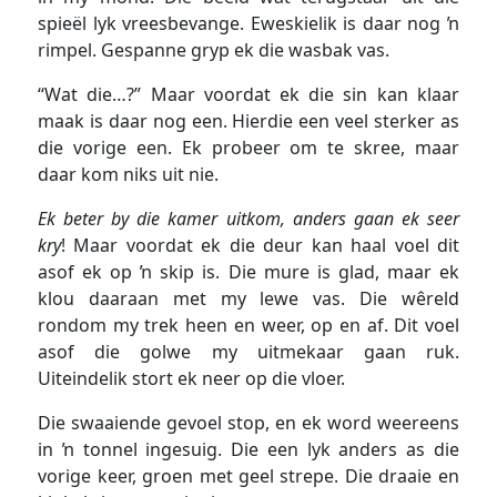
spieël lyk vreesbevange. Eweskielik is daar nog ŉ
rimpel. Gespanne gryp ek die wasbak vas.
“Wat die…?” Maar voordat ek die sin kan klaar
maak is daar nog een. Hierdie een veel sterker as
die vorige een. Ek probeer om te skree, maar
daar kom niks uit nie.
Ek beter by die kamer uitkom, anders gaan ek seer
kry
! Maar voordat ek die deur kan haal voel dit
asof ek op ŉ skip is. Die mure is glad, maar ek
klou daaraan met my lewe vas. Die wêreld
rondom my trek heen en weer, op en af. Dit voel
asof die golwe my uitmekaar gaan ruk.
Uiteindelik stort ek neer op die vloer.
Die swaaiende gevoel stop, en ek word weereens
in ŉ tonnel ingesuig. Die een lyk anders as die
vorige keer, groen met geel strepe. Die draaie en