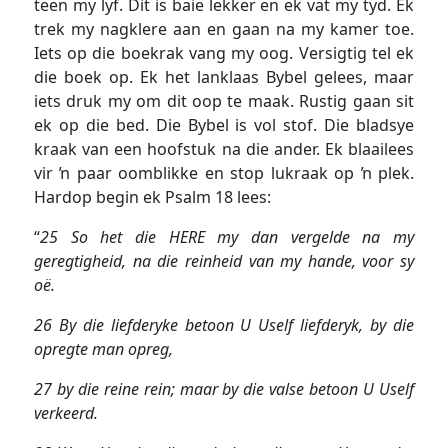
teen my lyf. Dit is baie lekker en ek vat my tyd. Ek
trek my nagklere aan en gaan na my kamer toe.
Iets op die boekrak vang my oog. Versigtig tel ek
die boek op. Ek het lanklaas Bybel gelees, maar
iets druk my om dit oop te maak. Rustig gaan sit
ek op die bed. Die Bybel is vol stof. Die bladsye
kraak van een hoofstuk na die ander. Ek blaailees
vir ŉ paar oomblikke en stop lukraak op ŉ plek.
Hardop begin ek Psalm 18 lees:
“
25 So het die HERE my dan vergelde na my
geregtigheid, na die reinheid van my hande, voor sy
oë.
26 By die liefderyke betoon U Uself liefderyk, by die
opregte man opreg,
27 by die reine rein; maar by die valse betoon U Uself
verkeerd.