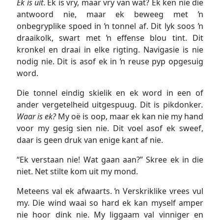
Ek is uit
. Ek is vry, maar vry van wat? Ek ken nie die
antwoord nie, maar ek beweeg met ŉ
onbegryplike spoed in ŉ tonnel af. Dit lyk soos ŉ
draaikolk, swart met ŉ effense blou tint. Dit
kronkel en draai in elke rigting. Navigasie is nie
nodig nie. Dit is asof ek in ŉ reuse pyp opgesuig
word.
Die tonnel eindig skielik en ek word in een of
ander vergetelheid uitgespuug. Dit is pikdonker
.
Waar is ek?
My oë is oop, maar ek kan nie my hand
voor my gesig sien nie. Dit voel asof ek sweef,
daar is geen druk van enige kant af nie.
“Ek verstaan nie! Wat gaan aan?” Skree ek in die
niet. Net stilte kom uit my mond.
Meteens val ek afwaarts. ŉ Verskriklike vrees vul
my. Die wind waai so hard ek kan myself amper
nie hoor dink nie. My liggaam val vinniger en