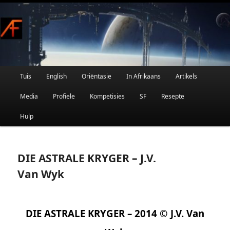
Afrikaanse Wetenskapfiksie en Fantasie
Skip
to
primary
content
Main
Tuis
English
Oriëntasie
In Afrikaans
Artikels
AFRIFIKSIE
menu
Media
Profiele
Kompetisies
SF
Resepte
Hulp
DIE ASTRALE KRYGER – J.V.
Van Wyk
DIE ASTRALE KRYGER – 2014 © J.V. Van