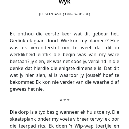
Wyk
JEUGFANTASIE (3 006 WOORDE)
Ek onthou die eerste keer wat dit gebeur het.
Gedink ek gaan dood. Wie kon my blameer? Hoe
was ek veronderstel om te weet dat dit in
werklikheid eintlik die begin was van my ware
bestaan? Jy sien, ek was net soos jy, verblind in die
denke dat hierdie die enigste dimensie is. Dat dit
wat jy hier sien, al is waaroor jy jouself hoef te
bekommer. Ek kon nie verder van die waarheid af
gewees het nie.
* * *
Die dorp is altyd besig wanneer ek huis toe ry. Die
skaatsplank onder my voete vibreer terwyl ek oor
die teerpad rits. Ek doen ŉ Wip-wap toertjie en