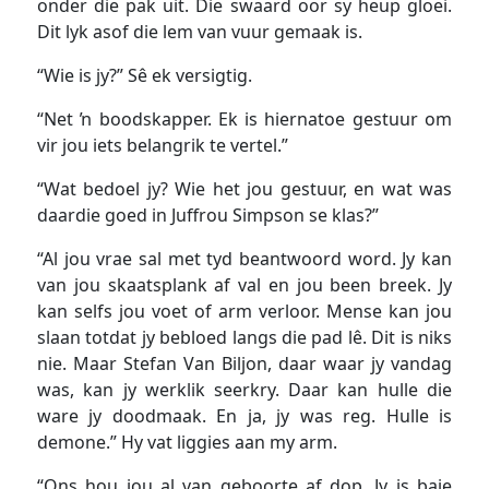
onder die pak uit. Die swaard oor sy heup gloei.
Dit lyk asof die lem van vuur gemaak is.
“Wie is jy?” Sê ek versigtig.
“Net ŉ boodskapper. Ek is hiernatoe gestuur om
vir jou iets belangrik te vertel.”
“Wat bedoel jy? Wie het jou gestuur, en wat was
daardie goed in Juffrou Simpson se klas?”
“Al jou vrae sal met tyd beantwoord word. Jy kan
van jou skaatsplank af val en jou been breek. Jy
kan selfs jou voet of arm verloor. Mense kan jou
slaan totdat jy bebloed langs die pad lê. Dit is niks
nie. Maar Stefan Van Biljon, daar waar jy vandag
was, kan jy werklik seerkry. Daar kan hulle die
ware jy doodmaak. En ja, jy was reg. Hulle is
demone.” Hy vat liggies aan my arm.
“Ons hou jou al van geboorte af dop. Jy is baie