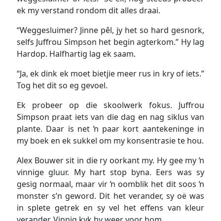
ek my verstand rondom dit alles draai.
“Weggesluimer? Jinne pêl, jy het so hard gesnork,
selfs Juffrou Simpson het begin agterkom.” Hy lag
Hardop. Halfhartig lag ek saam.
“Ja, ek dink ek moet bietjie meer rus in kry of iets.”
Tog het dit so eg gevoel.
Ek probeer op die skoolwerk fokus. Juffrou
Simpson praat iets van die dag en nag siklus van
plante. Daar is net ŉ paar kort aantekeninge in
my boek en ek sukkel om my konsentrasie te hou.
Alex Bouwer sit in die ry oorkant my. Hy gee my ŉ
vinnige gluur. My hart stop byna. Eers was sy
gesig normaal, maar vir ŉ oomblik het dit soos ŉ
monster s’n geword. Dit het verander, sy oë was
in splete getrek en sy vel het effens van kleur
verander. Vinnig kyk hy weer voor hom.