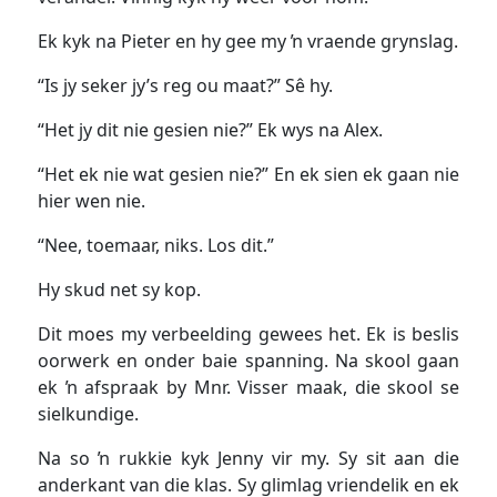
Ek kyk na Pieter en hy gee my ŉ vraende grynslag.
“Is jy seker jy’s reg ou maat?” Sê hy.
“Het jy dit nie gesien nie?” Ek wys na Alex.
“Het ek nie wat gesien nie?” En ek sien ek gaan nie
hier wen nie.
“Nee, toemaar, niks. Los dit.”
Hy skud net sy kop.
Dit moes my verbeelding gewees het. Ek is beslis
oorwerk en onder baie spanning. Na skool gaan
ek ŉ afspraak by Mnr. Visser maak, die skool se
sielkundige.
Na so ŉ rukkie kyk Jenny vir my. Sy sit aan die
anderkant van die klas. Sy glimlag vriendelik en ek