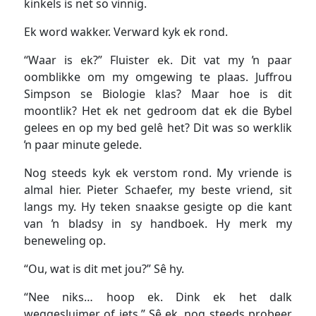
kinkels is net so vinnig.
Ek word wakker. Verward kyk ek rond.
“Waar is ek?” Fluister ek. Dit vat my ŉ paar
oomblikke om my omgewing te plaas. Juffrou
Simpson se Biologie klas? Maar hoe is dit
moontlik? Het ek net gedroom dat ek die Bybel
gelees en op my bed gelê het? Dit was so werklik
ŉ paar minute gelede.
Nog steeds kyk ek verstom rond. My vriende is
almal hier. Pieter Schaefer, my beste vriend, sit
langs my. Hy teken snaakse gesigte op die kant
van ŉ bladsy in sy handboek. Hy merk my
beneweling op.
“Ou, wat is dit met jou?” Sê hy.
“Nee niks… hoop ek. Dink ek het dalk
weggesluimer of iets.” Sê ek, nog steeds probeer