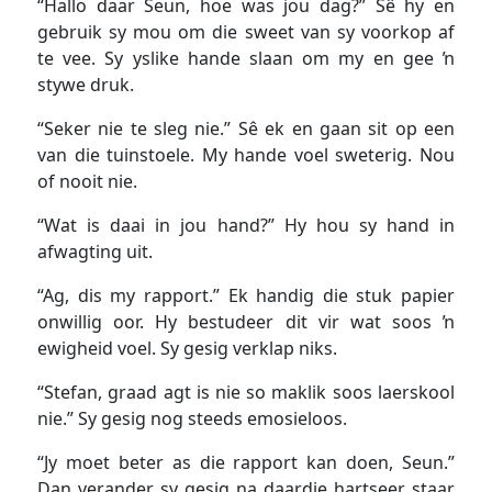
“Hallo daar Seun, hoe was jou dag?” Sê hy en
gebruik sy mou om die sweet van sy voorkop af
te vee. Sy yslike hande slaan om my en gee ŉ
stywe druk.
“Seker nie te sleg nie.” Sê ek en gaan sit op een
van die tuinstoele. My hande voel sweterig. Nou
of nooit nie.
“Wat is daai in jou hand?” Hy hou sy hand in
afwagting uit.
“Ag, dis my rapport.” Ek handig die stuk papier
onwillig oor. Hy bestudeer dit vir wat soos ŉ
ewigheid voel. Sy gesig verklap niks.
“Stefan, graad agt is nie so maklik soos laerskool
nie.” Sy gesig nog steeds emosieloos.
“Jy moet beter as die rapport kan doen, Seun.”
Dan verander sy gesig na daardie hartseer staar