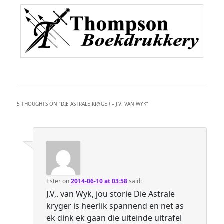
5 THOUGHTS ON “
DIE ASTRALE KRYGER – J.V. VAN WYK
”
Ester
on
2014-06-10 at 03:58
said:
J.V,. van Wyk, jou storie Die Astrale
kryger is heerlik spannend en net as
ek dink ek gaan die uiteinde uitrafel