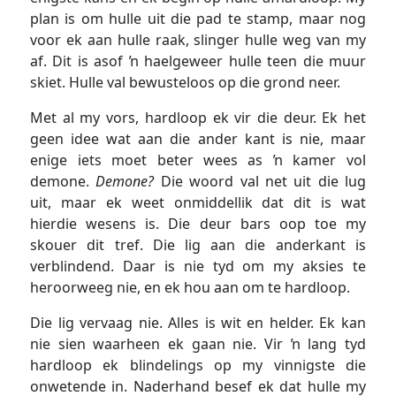
plan is om hulle uit die pad te stamp, maar nog
voor ek aan hulle raak, slinger hulle weg van my
af. Dit is asof ŉ haelgeweer hulle teen die muur
skiet. Hulle val bewusteloos op die grond neer.
Met al my vors, hardloop ek vir die deur. Ek het
geen idee wat aan die ander kant is nie, maar
enige iets moet beter wees as ŉ kamer vol
demone.
Demone?
Die woord val net uit die lug
uit, maar ek weet onmiddellik dat dit is wat
hierdie wesens is. Die deur bars oop toe my
skouer dit tref. Die lig aan die anderkant is
verblindend. Daar is nie tyd om my aksies te
heroorweeg nie, en ek hou aan om te hardloop.
Die lig vervaag nie. Alles is wit en helder. Ek kan
nie sien waarheen ek gaan nie. Vir ŉ lang tyd
hardloop ek blindelings op my vinnigste die
onwetende in. Naderhand besef ek dat hulle my