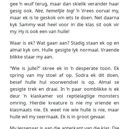
gee ŉ wuif terug, maar dan skielik verander haar
gesig ook.
Nee, hemeltjie tog!
ŉ Vrees oorval my,
maar ek is te geskok om iets te doen. Net daarna
kyk Sammy wat heel voor in die klas sit ook vir
my. Hy is ook een van hulle!
Waar is ek? Wat gaan aan? Stadig staan ek op en
almal kyk om. Hulle gesigte lyk normaal. Vraende
blikke staar my aan.
“Wie is julle?” skree ek in ŉ desperate toon. Ek
spring van my stoel af op. Sodra ek dit doen,
besef hulle hul voorwendsel is op. Almal se
gesigte trek en draai. In ŉ paar oomblikke is ek
deur ŉ klaskamer vol reptielagtige monsters
omring. Hierdie kreature is nie my vriende en
klasmaats nie. Ek weet nie wie hulle is nie, maar
hulle wil my seermaak. Ek is in groot gevaar.
My lessenaar is aan die agterkant van die klas. Die