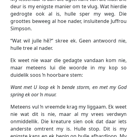
deur is my enigste manier om te vlug. Wat hierdie
gedrogte ook al is, hulle sper my weg. Die
groottes beweeg al hoe nader, insluitende Juffrou
Simpson.
“Wat wil julle hê?” skree ek. Geen antwoord nie,
hulle tree al nader.
Ek weet nie waar die gedagte vandaan kom nie,
maar meteens lui die woorde in my kop so
duidelik soos ŉ hoorbare stem:
Want met U loop ek ŉ bende storm, en met my God
spring ek oor ŉ muur.
Meteens vul ŉ vreemde krag my liggaam. Ek weet
nie wat dit is nie, maar al my vrees verdwyn
onmiddellik. Die kreature sien ook dat daar iets
anderste omtrent my is. Hulle stop. Dit is my
enigste kans en ek begin op hulle afhardloop. My