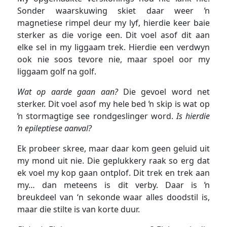
Sonder waarskuwing skiet daar weer ŉ
magnetiese rimpel deur my lyf, hierdie keer baie
sterker as die vorige een. Dit voel asof dit aan
elke sel in my liggaam trek. Hierdie een verdwyn
ook nie soos tevore nie, maar spoel oor my
liggaam golf na golf.
Wat op aarde gaan aan?
Die gevoel word net
sterker. Dit voel asof my hele bed ŉ skip is wat op
ŉ stormagtige see rondgeslinger word.
Is hierdie
ŉ epileptiese aanval?
Ek probeer skree, maar daar kom geen geluid uit
my mond uit nie. Die geplukkery raak so erg dat
ek voel my kop gaan ontplof. Dit trek en trek aan
my… dan meteens is dit verby. Daar is ŉ
breukdeel van ‘n sekonde waar alles doodstil is,
maar die stilte is van korte duur.