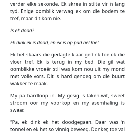
verder elke sekonde. Ek skree in stilte vir ŉ lang
tyd. Enige oomblik verwag ek om die bodem te
tref, maar dit kom nie.
Is ek dood?
Ek dink ek is dood, en ek is op pad hel toe!
Ek het skaars die gedagte klaar gedink toe ek die
vloer tref. Ek is terug in my bed. Die gil wat
oomblikke vroeër stil was kom nou uit my mond
met volle vors. Dit is hard genoeg om die buurt
wakker te maak.
My pa hardloop in. My gesig is laken-wit, sweet
stroom oor my voorkop en my asemhaling is
swaar.
“Pa, ek dink ek het doodgegaan. Daar was ŉ
tonnel en ek het so vinnig beweeg. Donker, toe val