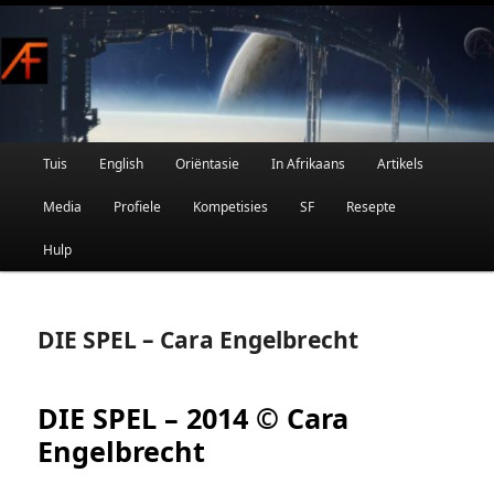
Afrikaanse Wetenskapfiksie en Fantasie
Skip
to
primary
content
Main
Tuis
English
Oriëntasie
In Afrikaans
Artikels
AFRIFIKSIE
menu
Media
Profiele
Kompetisies
SF
Resepte
Hulp
DIE SPEL – Cara Engelbrecht
DIE SPEL – 2014 © Cara
Engelbrecht