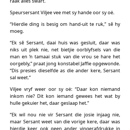
raak alles swart.
Speursersant Viljee vee met sy hande oor sy oë.
“Hierdie ding is besig om hand-uit te ruk,” sê hy
moeg.
“Ek sê Sersant, daai huis was gesluit, daar was
niks uit plek nie, net bietjie oorblyfsels van die
man en ŉ tamaai stuk van die vrou se hare het
oorgebly,” praat jong konstabel Jaffie opgewonde.
“Dis presies dieselfde as die ander kere, Sersant
sal weet.”
Viljee vryf weer oor sy oë: “Daar kon niemand
inkom nie? Dit kon iemand gewees het wat by
hulle gekuier het, daar geslaap het.”
“Ek wil nou nie vir Sersant die josie injaag nie,
maar Sersant weet van die vorige kere, daar was
hierdie keer ook geen ander vingerafdrukke in