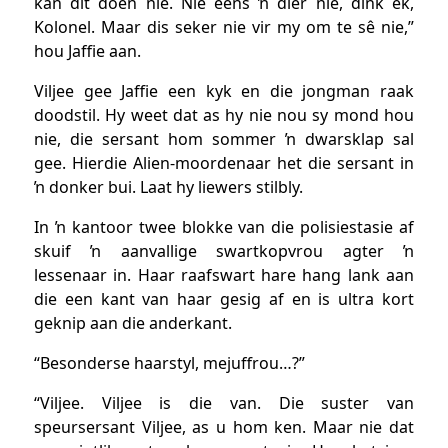
kan dit doen nie. Nie eens ŉ dier nie, dink ek,
Kolonel. Maar dis seker nie vir my om te sê nie,”
hou Jaffie aan.
Viljee gee Jaffie een kyk en die jongman raak
doodstil. Hy weet dat as hy nie nou sy mond hou
nie, die sersant hom sommer ŉ dwarsklap sal
gee. Hierdie Alien-moordenaar het die sersant in
ŉ donker bui. Laat hy liewers stilbly.
In ŉ kantoor twee blokke van die polisiestasie af
skuif ŉ aanvallige swartkopvrou agter ŉ
lessenaar in. Haar raafswart hare hang lank aan
die een kant van haar gesig af en is ultra kort
geknip aan die anderkant.
“Besonderse haarstyl, mejuffrou…?”
“Viljee. Viljee is die van. Die suster van
speursersant Viljee, as u hom ken. Maar nie dat