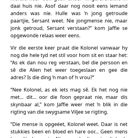
daai huis nie. Asof daar nog nooit eens iemand
anders was nie. Hulle was ŉ jong getroude
paartjie, Sersant weet. Nie jongmense nie, maar
jonk getroud, Sersant verstaan?” kom Jaffie se
opgewonde relaas weer eens.
Vir die eerste keer praat die Kolonel vanwaar hy
nog die hele tyd net stil voor hom sit en staar het:
“As ek dan nou reg verstaan, bel die persoon en
sê die Alien het weer toegeslaan en gee die
adres? Is die ding ŉ man of ŉ vrou?”
“Nee Kolonel, as ek iets mag sê. Ek het nog nie
met… dit… oor die foon gepraat nie, maar dis
skynbaar al,” kom Jaffie weer met ŉ blik in die
rigting van die swygsame Viljee se rigting.
“Die mense is opgeëet, Kolonel weet. Daar is net
stukkies been en bloed en hare oor… Geen mens