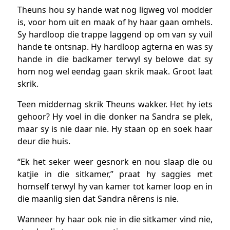
Theuns hou sy hande wat nog ligweg vol modder
is, voor hom uit en maak of hy haar gaan omhels.
Sy hardloop die trappe laggend op om van sy vuil
hande te ontsnap. Hy hardloop agterna en was sy
hande in die badkamer terwyl sy belowe dat sy
hom nog wel eendag gaan skrik maak. Groot laat
skrik.
Teen middernag skrik Theuns wakker. Het hy iets
gehoor? Hy voel in die donker na Sandra se plek,
maar sy is nie daar nie. Hy staan op en soek haar
deur die huis.
“Ek het seker weer gesnork en nou slaap die ou
katjie in die sitkamer,” praat hy saggies met
homself terwyl hy van kamer tot kamer loop en in
die maanlig sien dat Sandra nêrens is nie.
Wanneer hy haar ook nie in die sitkamer vind nie,