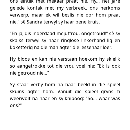
ons eintlik met mekaar praat nie. Hy… het jare
gelede kontak met my verbreek, ons herkoms
verwerp, maar ek wil beslis nie oor hom praat
nie,” sê Sandra terwyl sy haar bene kruis.
“En ja, dis inderdaad mejuffrou, ongetroud!” sê sy
skalks terwyl sy haar ringlose linkerhand lig en
koketterig na die man agter die lessenaar loer.
Hy bloos en kan nie verstaan hoekom hy skielik
so aangetrokke tot die vrou voel nie: “Ek is ook
nie getroud nie…”
Sy staar verby hom na haar beeld in die spieël
skuins agter hom. Vanuit die spieël gryns ŉ
weerwolf na haar en sy knipoog: “So… waar was
ons?”