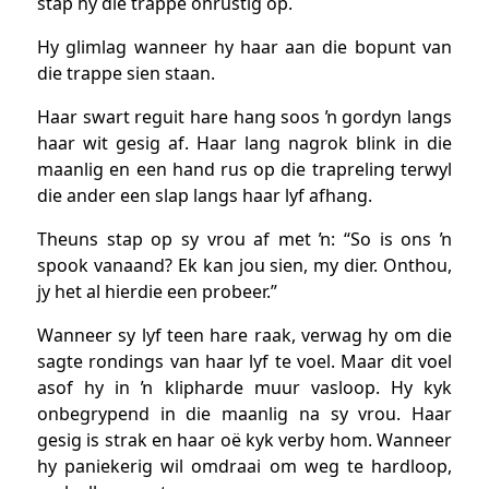
stap hy die trappe onrustig op.
Hy glimlag wanneer hy haar aan die bopunt van
die trappe sien staan.
Haar swart reguit hare hang soos ŉ gordyn langs
haar wit gesig af. Haar lang nagrok blink in die
maanlig en een hand rus op die trapreling terwyl
die ander een slap langs haar lyf afhang.
Theuns stap op sy vrou af met ŉ: “So is ons ŉ
spook vanaand? Ek kan jou sien, my dier. Onthou,
jy het al hierdie een probeer.”
Wanneer sy lyf teen hare raak, verwag hy om die
sagte rondings van haar lyf te voel. Maar dit voel
asof hy in ŉ klipharde muur vasloop. Hy kyk
onbegrypend in die maanlig na sy vrou. Haar
gesig is strak en haar oë kyk verby hom. Wanneer
hy paniekerig wil omdraai om weg te hardloop,