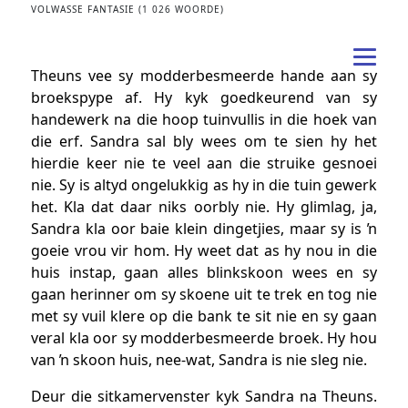
VOLWASSE FANTASIE (1 026 WOORDE)
Theuns vee sy modderbesmeerde hande aan sy
broekspype af. Hy kyk goedkeurend van sy
handewerk na die hoop tuinvullis in die hoek van
die erf. Sandra sal bly wees om te sien hy het
hierdie keer nie te veel aan die struike gesnoei
nie. Sy is altyd ongelukkig as hy in die tuin gewerk
het. Kla dat daar niks oorbly nie. Hy glimlag, ja,
Sandra kla oor baie klein dingetjies, maar sy is ŉ
goeie vrou vir hom. Hy weet dat as hy nou in die
huis instap, gaan alles blinkskoon wees en sy
gaan herinner om sy skoene uit te trek en tog nie
met sy vuil klere op die bank te sit nie en sy gaan
veral kla oor sy modderbesmeerde broek. Hy hou
van ŉ skoon huis, nee-wat, Sandra is nie sleg nie.
Deur die sitkamervenster kyk Sandra na Theuns.