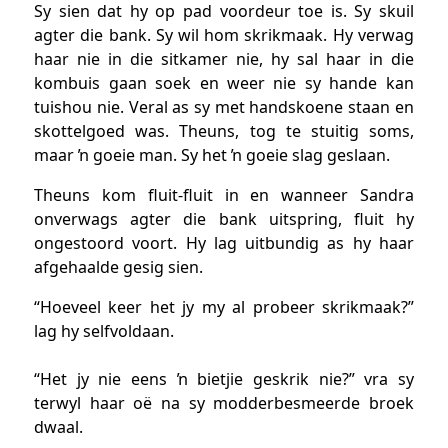
Sy sien dat hy op pad voordeur toe is. Sy skuil
agter die bank. Sy wil hom skrikmaak. Hy verwag
haar nie in die sitkamer nie, hy sal haar in die
kombuis gaan soek en weer nie sy hande kan
tuishou nie. Veral as sy met handskoene staan en
skottelgoed was. Theuns, tog te stuitig soms,
maar ŉ goeie man. Sy het ŉ goeie slag geslaan.
Theuns kom fluit-fluit in en wanneer Sandra
onverwags agter die bank uitspring, fluit hy
ongestoord voort. Hy lag uitbundig as hy haar
afgehaalde gesig sien.
“Hoeveel keer het jy my al probeer skrikmaak?”
lag hy selfvoldaan.
“Het jy nie eens ŉ bietjie geskrik nie?” vra sy
terwyl haar oë na sy modderbesmeerde broek
dwaal.