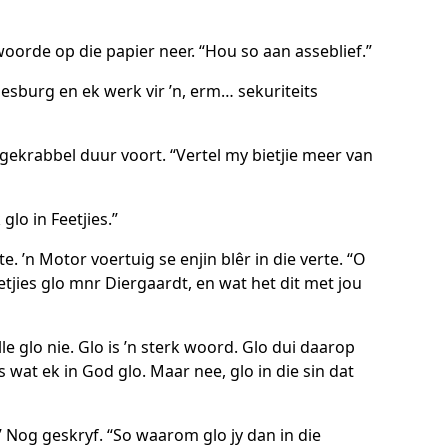
oorde op die papier neer. “Hou so aan asseblief.”
nesburg en ek werk vir ’n, erm… sekuriteits
e gekrabbel duur voort. “Vertel my bietjie meer van
 glo in Feetjies.”
te. ’n Motor voertuig se enjin blêr in die verte. “O
etjies glo mnr Diergaardt, en wat het dit met jou
ulle glo nie. Glo is ’n sterk woord. Glo dui daarop
s wat ek in God glo. Maar nee, glo in die sin dat
.” Nog geskryf. “So waarom glo jy dan in die