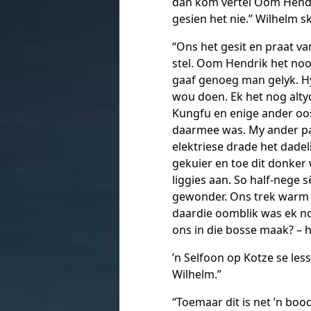
dan kom vertel Oom Hendri
gesien het nie.” Wilhelm s
“Ons het gesit en praat va
stel. Oom Hendrik het nooi
gaaf genoeg man gelyk. H
wou doen. Ek het nog altyd
Kungfu en enige ander oost
daarmee was. My ander pas
elektriese drade het dadel
gekuier en toe dit donker
liggies aan. So half-nege sê
gewonder. Ons trek warm a
daardie oomblik was ek n
ons in die bosse maak? – h
’n Selfoon op Kotze se les
Wilhelm.”
“Toemaar dit is net ’n boods