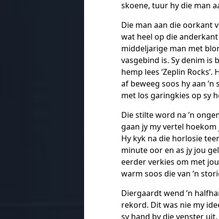
skoene, tuur hy die man a
Die man aan die oorkant va
wat heel op die anderkant
middeljarige man met blon
vasgebind is. Sy denim is 
hemp lees ‘Zeplin Rocks’. 
af beweeg soos hy aan ’n
met los garingkies op sy 
Die stilte word na ’n onge
gaan jy my vertel hoekom j
Hy kyk na die horlosie tee
minute oor en as jy jou gel
eerder verkies om met jou 
warm soos die van ’n stori
Diergaardt wend ’n halfha
rekord. Dit was nie my id
sy hand by die venster uit