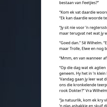
bestaan van Feetjies?”
“Kom ek vat daardie woord
“Ek kan daardie woorde te
“Jy sit nie voor ’n regtersst
maar terugvat net wat jy wi
“Goed dan.” Sê Wilhelm. “Ek
maar Trolle, Elwe en nog b
“Mmm, en van wanneer af g
“Op die dag wat ek agtie
geneem. Hy het in ’n kle
‘Vandag gaan jy leer wat d
ons die kronkelende teerp
rook Dokter?” Vra Wilhelm 
“Ja natuurlik, kom ek kry v
’n glas asbakkie en skuif d