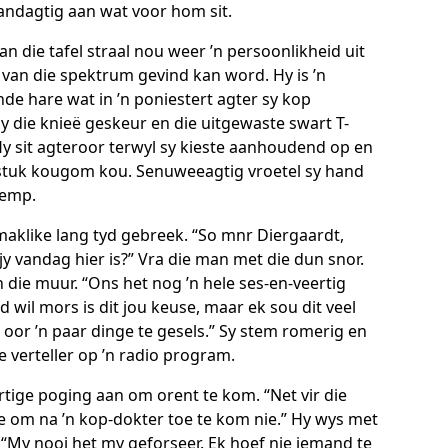
andagtig aan wat voor hom sit.
n die tafel straal nou weer ’n persoonlikheid uit
 van die spektrum gevind kan word. Hy is ’n
de hare wat in ’n poniestert agter sy kop
by die knieë geskeur en die uitgewaste swart T-
Hy sit agteroor terwyl sy kieste aanhoudend op en
 stuk kougom kou. Senuweeagtig vroetel sy hand
hemp.
maklike lang tyd gebreek. “So mnr Diergaardt,
y vandag hier is?” Vra die man met die dun snor.
n die muur. “Ons het nog ’n hele ses-en-veertig
d wil mors is dit jou keuse, maar ek sou dit veel
oor ’n paar dinge te gesels.” Sy stem romerig en
e verteller op ’n radio program.
rtige poging aan om orent te kom. “Net vir die
ee om na ’n kop-dokter toe te kom nie.” Hy wys met
. “My nooi het my geforseer. Ek hoef nie iemand te