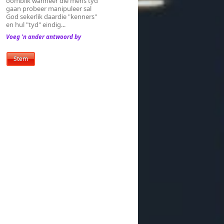
oomblik wanneer die mens tyd
gaan probeer manipuleer sal
God sekerlik daardie "kenners"
en hul "tyd" eindig...
Voeg 'n ander antwoord by