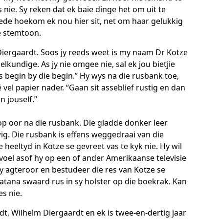
nie. Sy reken dat ek baie dinge het om uit te
e rede hoekom ek nou hier sit, net om haar gelukkig
e stemtoon.
iergaardt. Soos jy reeds weet is my naam Dr Kotze
ielkundige. As jy nie omgee nie, sal ek jou bietjie
s begin by die begin.” Hy wys na die rusbank toe,
eë vel papier nader. “Gaan sit asseblief rustig en dan
n jouself.”
op oor na die rusbank. Die gladde donker leer
ig. Die rusbank is effens weggedraai van die
e heeltyd in Kotze se gevreet vas te kyk nie. Hy wil
t voel asof hy op een of ander Amerikaanse televisie
y agteroor en bestudeer die res van Kotze se
atana swaard rus in sy holster op die boekrak. Kan
s nie.
t, Wilhelm Diergaardt en ek is twee-en-dertig jaar