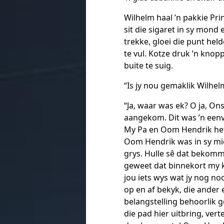
Wilhelm haal ’n pakkie Pri
sit die sigaret in sy mond
trekke, gloei die punt hel
te vul. Kotze druk ’n knop
buite te suig.
“Is jy nou gemaklik Wilhe
“Ja, waar was ek? O ja, O
aangekom. Dit was ’n eenvo
My Pa en Oom Hendrik het 
Oom Hendrik was in sy mid
grys. Hulle sê dat bekomm
geweet dat binnekort my 
jou iets wys wat jy nog noo
op en af bekyk, die ander 
belangstelling behoorlik 
die pad hier uitbring, ver