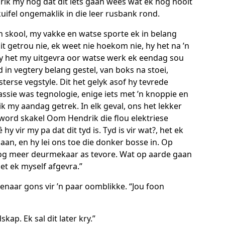
k my nog dat dit iets gaan wees wat ek nog nooit
kuifel ongemaklik in die leer rusbank rond.
n skool, my vakke en watse sporte ek in belang
t getrou nie, ek weet nie hoekom nie, hy het na ’n
y het my uitgevra oor watse werk ek eendag sou
 in vegtery belang gestel, van boks na stoei,
erse vegstyle. Dit het gelyk asof hy tevrede
sie was tegnologie, enige iets met ’n knoppie en
ik my aandag getrek. In elk geval, ons het lekker
 word skakel Oom Hendrik die flou elektriese
 hy vir my pa dat dit tyd is. Tyd is vir wat?, het ek
an, en hy lei ons toe die donker bosse in. Op
og meer deurmekaar as tevore. Wat op aarde gaan
et ek myself afgevra.”
senaar gons vir ’n paar oomblikke. “Jou foon
kap. Ek sal dit later kry.”