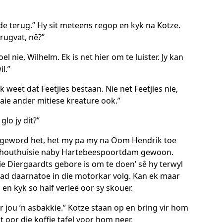
e terug.” Hy sit meteens regop en kyk na Kotze.
rugvat, nê?”
oel nie, Wilhelm. Ek is net hier om te luister. Jy kan
l.”
 weet dat Feetjies bestaan. Nie net Feetjies nie,
aie ander mitiese kreature ook.”
lo jy dit?”
n geword het, het my pa my na Oom Hendrik toe
in houthuisie naby Hartebeespoortdam gewoon.
ie Diergaardts gebore is om te doen’ sê hy terwyl
ad daarnatoe in die motorkar volg. Kan ek maar
en kyk so half verleë oor sy skouer.
ir jou ’n asbakkie.” Kotze staan op en bring vir hom
it oor die koffie tafel voor hom neer.