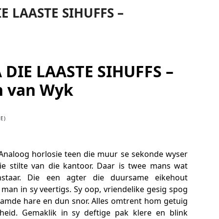
E LAASTE SIHUFFS –
DIE LAASTE SIHUFFS –
n van Wyk
E)
’n Analoog horlosie teen die muur se sekonde wyser
e stilte van die kantoor. Daar is twee mans wat
staar. Die een agter die duursame eikehout
e man in sy veertigs. Sy oop, vriendelike gesig spog
ekamde hare en dun snor. Alles omtrent hom getuig
heid. Gemaklik in sy deftige pak klere en blink