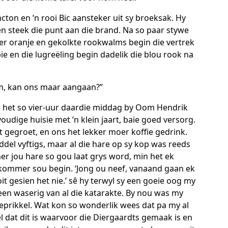
ncton en ’n rooi Bic aansteker uit sy broeksak. Hy
 en steek die punt aan die brand. Na so paar stywe
der oranje en gekolkte rookwalms begin die vertrek
pie en die lugreëling begin dadelik die blou rook na
lm, kan ons maar aangaan?”
ns het so vier-uur daardie middag by Oom Hendrik
udige huisie met ’n klein jaart, baie goed versorg.
gegroet, en ons het lekker moer koffie gedrink.
del vyftigs, maar al die hare op sy kop was reeds
er jou hare so gou laat grys word, min het ek
kommer sou begin. ‘Jong ou neef, vanaand gaan ek
it gesien het nie.’ sê hy terwyl sy een goeie oog my
een waserig van al die katarakte. By nou was my
geprikkel. Wat kon so wonderlik wees dat pa my al
tel dat dit is waarvoor die Diergaardts gemaak is en