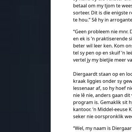
betaal om my tjom te wees 
sorteer. Dit is die enigst
te hou.” Sê hy in arrogant
“Geen probleem nie mnr. D
en ek is ’n praktiserende s
beter wil leer ken. Kom on
tel sy pen op en skuif ’n l
vertel jy my bietjie meer va
Diergaardt staan op en lo
kraak liggies onder sy gew
lessenaar af, so hy hoef ni
nie lê nie, anders gaan di
program is. Gemaklik sit h
kantoor. ’n Middel-eeuse K
seker nie oorspronklik wee
“Wel, my naam is Diergaard