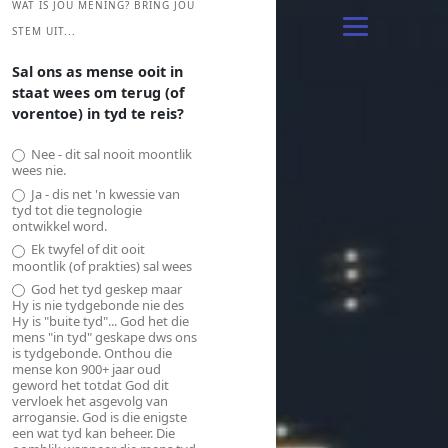
WAT IS JOU MENING? BRING JOU
STEM UIT...
Sal ons as mense ooit in
staat wees om terug (of
vorentoe) in tyd te reis?
Nee - dit sal nooit moontlik
wees nie.
Ja - dis net 'n kwessie van
tyd tot die tegnologie
ontwikkel word.
Ek twyfel of dit ooit
moontlik (of prakties) sal wees
God het tyd geskep maar
Hy is nie tydgebonde nie des
Hy is "buite tyd"... God het die
mens "in tyd" geskape dws ons
is tydgebonde. Onthou die
mense kon 900+ jaar oud
geword het totdat God dit
vervloek het asgevolg van
arrogansie. God is die enigste
een wat tyd kan beheer. Die