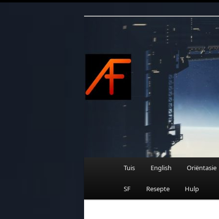
Afrikaanse Wetenskapfiksie e
Skip
to
primary
content
AFRIFIKSIE
Main
Tuis
English
Oriëntasie
menu
SF
Resepte
Hulp