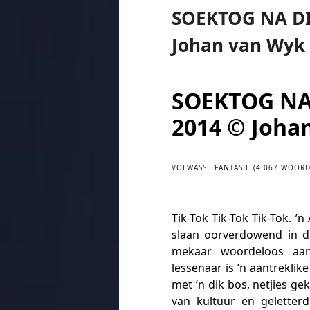
SOEKTOG NA DI
Johan van Wyk
SOEKTOG NA 
2014 © Joha
VOLWASSE FANTASIE (4 067 WOORD
Tik-Tok Tik-Tok Tik-Tok. 
slaan oorverdowend in di
mekaar woordeloos aan
lessenaar is ’n aantreklik
met ’n dik bos, netjies g
van kultuur en geletterd