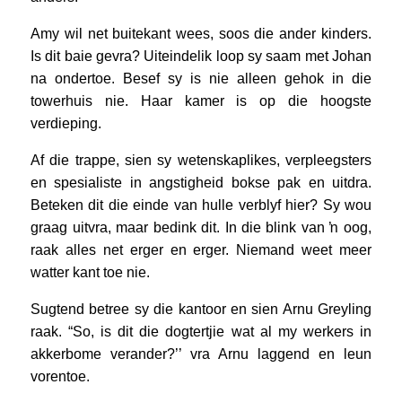
Amy wil net buitekant wees, soos die ander kinders.
Is dit baie gevra? Uiteindelik loop sy saam met Johan
na ondertoe. Besef sy is nie alleen gehok in die
towerhuis nie. Haar kamer is op die hoogste
verdieping.
Af die trappe, sien sy wetenskaplikes, verpleegsters
en spesialiste in angstigheid bokse pak en uitdra.
Beteken dit die einde van hulle verblyf hier? Sy wou
graag uitvra, maar bedink dit. In die blink van ŉ oog,
raak alles net erger en erger. Niemand weet meer
watter kant toe nie.
Sugtend betree sy die kantoor en sien Arnu Greyling
raak. “So, is dit die dogtertjie wat al my werkers in
akkerbome verander?’’ vra Arnu laggend en leun
vorentoe.