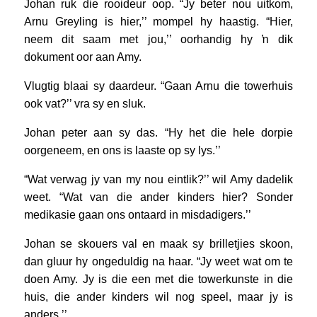
Johan ruk die rooideur oop. “Jy beter nou uitkom,
Arnu Greyling is hier,’’ mompel hy haastig. “Hier,
neem dit saam met jou,’’ oorhandig hy ŉ dik
dokument oor aan Amy.
Vlugtig blaai sy daardeur. “Gaan Arnu die towerhuis
ook vat?’’ vra sy en sluk.
Johan peter aan sy das. “Hy het die hele dorpie
oorgeneem, en ons is laaste op sy lys.’’
“Wat verwag jy van my nou eintlik?’’ wil Amy dadelik
weet. “Wat van die ander kinders hier? Sonder
medikasie gaan ons ontaard in misdadigers.’’
Johan se skouers val en maak sy brilletjies skoon,
dan gluur hy ongeduldig na haar. “Jy weet wat om te
doen Amy. Jy is die een met die towerkunste in die
huis, die ander kinders wil nog speel, maar jy is
anders.’’