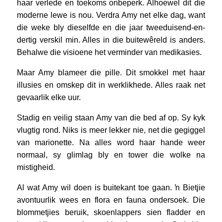
haar verlede en toekoms onbeperk. Alhoewel dit die
moderne lewe is nou. Verdra Amy net elke dag, want
die weke bly dieselfde en die jaar tweeduisend-en-
dertig verskil min. Alles in die buitewêreld is anders.
Behalwe die visioene het verminder van medikasies.
Maar Amy blameer die pille. Dit smokkel met haar
illusies en omskep dit in werklikhede. Alles raak net
gevaarlik elke uur.
Stadig en veilig staan Amy van die bed af op. Sy kyk
vlugtig rond. Niks is meer lekker nie, net die gegiggel
van marionette. Na alles word haar hande weer
normaal, sy glimlag bly en tower die wolke na
mistigheid.
Al wat Amy wil doen is buitekant toe gaan. ŉ Bietjie
avontuurlik wees en flora en fauna ondersoek. Die
blommetjies beruik, skoenlappers sien fladder en