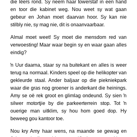
die lêers rond. Sy neem haar towerstaf in een hand
en toor die kabinet weg. Nou weet sy wat gaan
gebeur en Johan moet daarvan hoor. Sy kan nie
stilbly nie, sy mag nie, dit is onaanvaarbaar.
Almal moet weet! Sy moet die mensdom red van
verwoesting! Maar waar begin sy en waar gaan alles
eindig?
ŉ Uur daarna, staar sy na buitekant en alles is weer
terug na normaal. Kinders speel op die helikopter van
gekleurde staal. Ander baljaar op die piekniekpark
waar die gras nog groener is anderkant die heinings.
Amy se oë rek groot en glimlag ondeund. Sy sien ŉ
silwer motortjie by die parkeerterrein stop. Tot ŉ
ouerige man uitklim, sy hou hom goed dop. Hy
beweeg gou kantoor toe.
Nou kry Amy haar wens, na maande se gewag en