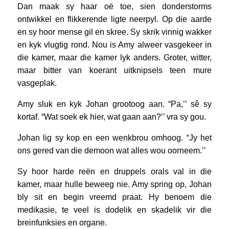
Dan maak sy haar oë toe, sien donderstorms
ontwikkel en flikkerende ligte neerpyl. Op die aarde
en sy hoor mense gil en skree. Sy skrik vinnig wakker
en kyk vlugtig rond. Nou is Amy alweer vasgekeer in
die kamer, maar die kamer lyk anders. Groter, witter,
maar bitter van koerant uitknipsels teen mure
vasgeplak.
Amy sluk en kyk Johan grootoog aan. “Pa,’’ sê sy
kortaf. “Wat soek ek hier, wat gaan aan?’’ vra sy gou.
Johan lig sy kop en een wenkbrou omhoog. “Jy het
ons gered van die demoon wat alles wou oorneem.’’
Sy hoor harde reën en druppels orals val in die
kamer, maar hulle beweeg nie. Amy spring op, Johan
bly sit en begin vreemd praat. Hy benoem die
medikasie, te veel is dodelik en skadelik vir die
breinfunksies en organe.