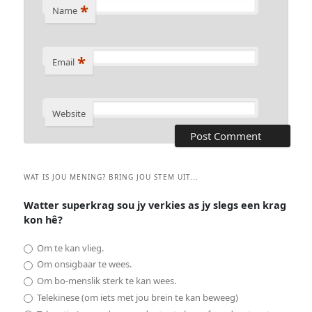
*
Name
*
Email
Website
WAT IS JOU MENING? BRING JOU STEM UIT...
Watter superkrag sou jy verkies as jy slegs een krag
kon hê?
Om te kan vlieg.
Om onsigbaar te wees.
Om bo-menslik sterk te kan wees.
Telekinese (om iets met jou brein te kan beweeg)