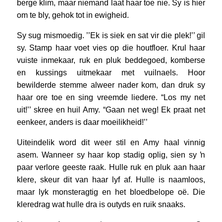
berge klim, maar niemand laat haar toe nie. Sy is hier
om te bly, gehok tot in ewigheid.
Sy sug mismoedig. ’’Ek is siek en sat vir die plek!’’ gil
sy. Stamp haar voet vies op die houtfloer. Krul haar
vuiste inmekaar, ruk en pluk beddegoed, komberse
en kussings uitmekaar met vuilnaels. Hoor
bewilderde stemme alweer nader kom, dan druk sy
haar ore toe en sing vreemde liedere. “Los my net
uit!’’ skree en huil Amy. “Gaan net weg! Ek praat net
eenkeer, anders is daar moeilikheid!’’
Uiteindelik word dit weer stil en Amy haal vinnig
asem. Wanneer sy haar kop stadig oplig, sien sy ŉ
paar verlore geeste raak. Hulle ruk en pluk aan haar
klere, skeur dit van haar lyf af. Hulle is naamloos,
maar lyk monsteragtig en het bloedbelope oë. Die
kleredrag wat hulle dra is outyds en ruik snaaks.