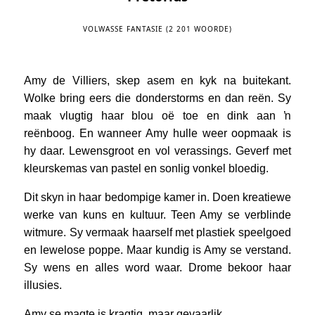
VOLWASSE FANTASIE (2 201 WOORDE)
Amy de Villiers, skep asem en kyk na buitekant.
Wolke bring eers die donderstorms en dan reën. Sy
maak vlugtig haar blou oë toe en dink aan ŉ
reënboog. En wanneer Amy hulle weer oopmaak is
hy daar. Lewensgroot en vol verassings. Geverf met
kleurskemas van pastel en sonlig vonkel bloedig.
Dit skyn in haar bedompige kamer in. Doen kreatiewe
werke van kuns en kultuur. Teen Amy se verblinde
witmure. Sy vermaak haarself met plastiek speelgoed
en lewelose poppe. Maar kundig is Amy se verstand.
Sy wens en alles word waar. Drome bekoor haar
illusies.
Amy se magte is kragtig, maar gevaarlik.