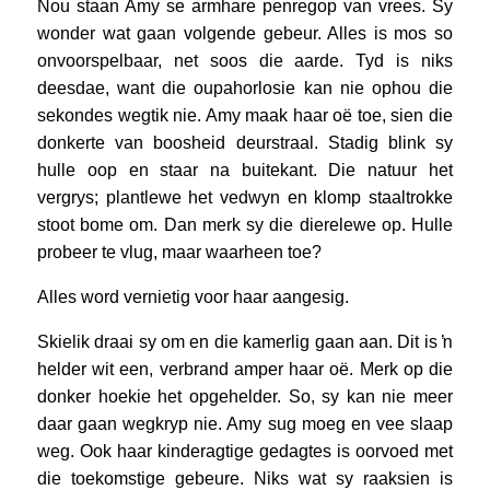
Nou staan Amy se armhare penregop van vrees. Sy
wonder wat gaan volgende gebeur. Alles is mos so
onvoorspelbaar, net soos die aarde. Tyd is niks
deesdae, want die oupahorlosie kan nie ophou die
sekondes wegtik nie. Amy maak haar oë toe, sien die
donkerte van boosheid deurstraal. Stadig blink sy
hulle oop en staar na buitekant. Die natuur het
vergrys; plantlewe het vedwyn en klomp staaltrokke
stoot bome om. Dan merk sy die dierelewe op. Hulle
probeer te vlug, maar waarheen toe?
Alles word vernietig voor haar aangesig.
Skielik draai sy om en die kamerlig gaan aan. Dit is ŉ
helder wit een, verbrand amper haar oë. Merk op die
donker hoekie het opgehelder. So, sy kan nie meer
daar gaan wegkryp nie. Amy sug moeg en vee slaap
weg. Ook haar kinderagtige gedagtes is oorvoed met
die toekomstige gebeure. Niks wat sy raaksien is