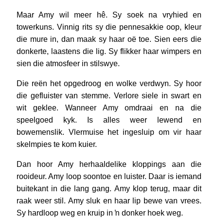
Maar Amy wil meer hê. Sy soek na vryhied en
towerkuns. Vinnig rits sy die pennesakkie oop, kleur
die mure in, dan maak sy haar oë toe. Sien eers die
donkerte, laastens die lig. Sy flikker haar wimpers en
sien die atmosfeer in stilswye.
Die reën het opgedroog en wolke verdwyn. Sy hoor
die gefluister van stemme. Verlore siele in swart en
wit geklee. Wanneer Amy omdraai en na die
speelgoed kyk. Is alles weer lewend en
bowemenslik. Vlermuise het ingesluip om vir haar
skelmpies te kom kuier.
Dan hoor Amy herhaaldelike kloppings aan die
rooideur. Amy loop soontoe en luister. Daar is iemand
buitekant in die lang gang. Amy klop terug, maar dit
raak weer stil. Amy sluk en haar lip bewe van vrees.
Sy hardloop weg en kruip in ŉ donker hoek weg.