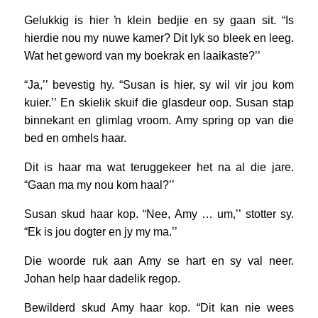
Gelukkig is hier ŉ klein bedjie en sy gaan sit. “Is
hierdie nou my nuwe kamer? Dit lyk so bleek en leeg.
Wat het geword van my boekrak en laaikaste?’’
“Ja,’’ bevestig hy. “Susan is hier, sy wil vir jou kom
kuier.’’ En skielik skuif die glasdeur oop. Susan stap
binnekant en glimlag vroom. Amy spring op van die
bed en omhels haar.
Dit is haar ma wat teruggekeer het na al die jare.
“Gaan ma my nou kom haal?’’
Susan skud haar kop. “Nee, Amy … um,’’ stotter sy.
“Ek is jou dogter en jy my ma.’’
Die woorde ruk aan Amy se hart en sy val neer.
Johan help haar dadelik regop.
Bewilderd skud Amy haar kop. “Dit kan nie wees