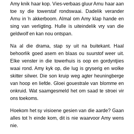
Amy knik haar kop. Vies-verbaas gluur Arnu haar aan
toe sy die towerstaf rondswaai. Dadelik verander
Arnu in ŉ akkerboom. Almal om Amy klap hande en
sing van verligting. Hulle is uiteindelik vry van die
geldwolf en kan nou ontspan.
Na al die drama, stap sy uit na buitekant. Haal
behoorlik goed asem en blaas ou suurstof weer uit.
Elke venster in die towerhuis is oop en gordyntjies
waai rond. Amy kyk op, die lug is gryserig en wolke
skitter silwer. Die son kruip weg agter heuningberge
van hoop en liefde. Gloei gouestrale van blomme en
onkruid. Wat saamgesmeld het om saad te stroei vir
ons toekoms.
Hoekom het sy visioene gesien van die aarde? Gaan
alles tot ŉ einde kom, dit is nie waarvoor Amy wens
nie.