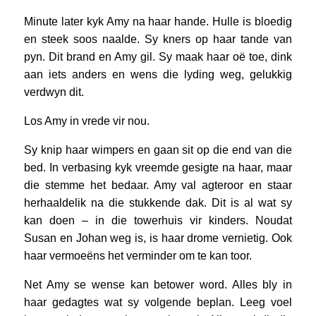
Minute later kyk Amy na haar hande. Hulle is bloedig
en steek soos naalde. Sy kners op haar tande van
pyn. Dit brand en Amy gil. Sy maak haar oë toe, dink
aan iets anders en wens die lyding weg, gelukkig
verdwyn dit.
Los Amy in vrede vir nou.
Sy knip haar wimpers en gaan sit op die end van die
bed. In verbasing kyk vreemde gesigte na haar, maar
die stemme het bedaar. Amy val agteroor en staar
herhaaldelik na die stukkende dak. Dit is al wat sy
kan doen – in die towerhuis vir kinders. Noudat
Susan en Johan weg is, is haar drome vernietig. Ook
haar vermoeëns het verminder om te kan toor.
Net Amy se wense kan betower word. Alles bly in
haar gedagtes wat sy volgende beplan. Leeg voel