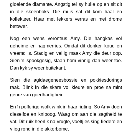
gloeiende diamante. Angstig tel sy hulle op en sit dit
in die skoenboks. Die muis sal dit kom haal en
kollekteer. Haar met lekkers verras en met drome
betower.
Nog een wens verontrus Amy. Die hangkas vol
geheime en nagmerries. Omdat dit donker, koud en
vreemd is. Stadig en veilig maak Amy die deur oop.
Sien ŉ spookgesig, slaan hom vinnig dan weer toe.
Dan kyk sy weer buitekant.
Sien die agtdaegeneesbossie en pokkiesdorings
raak. Blink in die skare vol kleure en proe na mint
geure van goedhartigheid.
En ŉ pofferige wolk wink in haar rigting. So Amy doen
dieselfde en knipoog. Waag om aan die sagtheid te
vat. Dit ruik heerlik na vrugte, voëltjies sing liedere en
vlieg rond in die akkerbome.