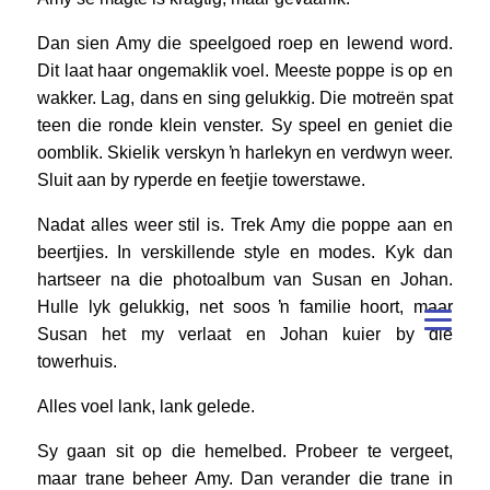
Dan sien Amy die speelgoed roep en lewend word.
Dit laat haar ongemaklik voel. Meeste poppe is op en
wakker. Lag, dans en sing gelukkig. Die motreën spat
teen die ronde klein venster. Sy speel en geniet die
oomblik. Skielik verskyn ŉ harlekyn en verdwyn weer.
Sluit aan by ryperde en feetjie towerstawe.
Nadat alles weer stil is. Trek Amy die poppe aan en
beertjies. In verskillende style en modes. Kyk dan
hartseer na die photoalbum van Susan en Johan.
Hulle lyk gelukkig, net soos ŉ familie hoort, maar
Susan het my verlaat en Johan kuier by die
towerhuis.
Alles voel lank, lank gelede.
Sy gaan sit op die hemelbed. Probeer te vergeet,
maar trane beheer Amy. Dan verander die trane in