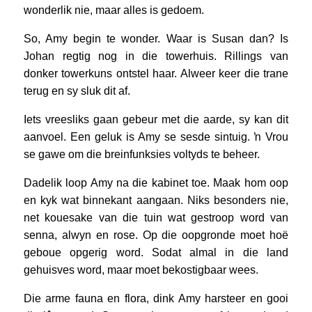
wonderlik nie, maar alles is gedoem.
So, Amy begin te wonder. Waar is Susan dan? Is
Johan regtig nog in die towerhuis. Rillings van
donker towerkuns ontstel haar. Alweer keer die trane
terug en sy sluk dit af.
Iets vreesliks gaan gebeur met die aarde, sy kan dit
aanvoel. Een geluk is Amy se sesde sintuig. ŉ Vrou
se gawe om die breinfunksies voltyds te beheer.
Dadelik loop Amy na die kabinet toe. Maak hom oop
en kyk wat binnekant aangaan. Niks besonders nie,
net kouesake van die tuin wat gestroop word van
senna, alwyn en rose. Op die oopgronde moet hoë
geboue opgerig word. Sodat almal in die land
gehuisves word, maar moet bekostigbaar wees.
Die arme fauna en flora, dink Amy harsteer en gooi