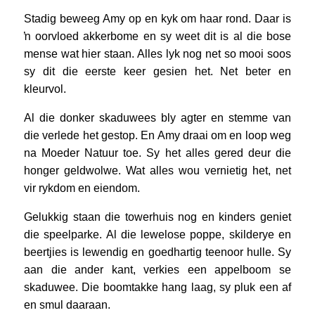
Stadig beweeg Amy op en kyk om haar rond. Daar is
ŉ oorvloed akkerbome en sy weet dit is al die bose
mense wat hier staan. Alles lyk nog net so mooi soos
sy dit die eerste keer gesien het. Net beter en
kleurvol.
Al die donker skaduwees bly agter en stemme van
die verlede het gestop. En Amy draai om en loop weg
na Moeder Natuur toe. Sy het alles gered deur die
honger geldwolwe. Wat alles wou vernietig het, net
vir rykdom en eiendom.
Gelukkig staan die towerhuis nog en kinders geniet
die speelparke. Al die lewelose poppe, skilderye en
beertjies is lewendig en goedhartig teenoor hulle. Sy
aan die ander kant, verkies een appelboom se
skaduwee. Die boomtakke hang laag, sy pluk een af
en smul daaraan.