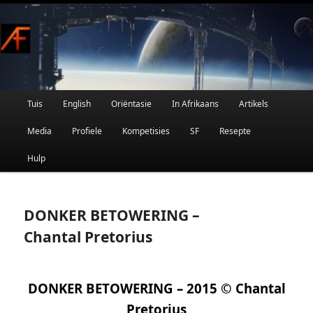
Afrikaanse Wetenskapfiksie en Fantasie
Skip
to
primary
content
Main
Tuis
English
Oriëntasie
In Afrikaans
Artikels
AFRIFIKSIE
menu
Media
Profiele
Kompetisies
SF
Resepte
Hulp
DONKER BETOWERING –
Chantal Pretorius
DONKER BETOWERING – 2015 © Chantal
Pretorius