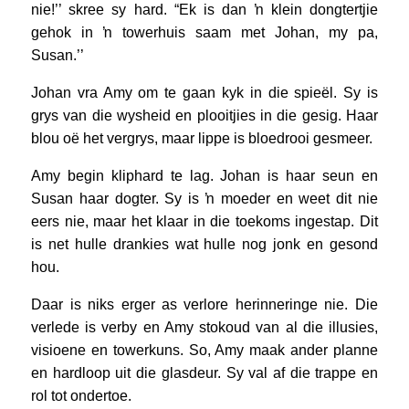
nie!’’ skree sy hard. “Ek is dan ŉ klein dongtertjie
gehok in ŉ towerhuis saam met Johan, my pa,
Susan.’’
Johan vra Amy om te gaan kyk in die spieël. Sy is
grys van die wysheid en plooitjies in die gesig. Haar
blou oë het vergrys, maar lippe is bloedrooi gesmeer.
Amy begin kliphard te lag. Johan is haar seun en
Susan haar dogter. Sy is ŉ moeder en weet dit nie
eers nie, maar het klaar in die toekoms ingestap. Dit
is net hulle drankies wat hulle nog jonk en gesond
hou.
Daar is niks erger as verlore herinneringe nie. Die
verlede is verby en Amy stokoud van al die illusies,
visioene en towerkuns. So, Amy maak ander planne
en hardloop uit die glasdeur. Sy val af die trappe en
rol tot ondertoe.