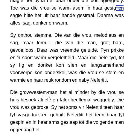
magie het byna net daar onder die bos agtergebly.
Toe was die vrou se warm asem in haar gesig en
sagte hitte het uit haar hande gestraal. Daarna was
alles, sag, donker en warm.
Sy onthou stemme. Die van die vrou, melodieus en
sag, maar ferm – die van die man, grof, hard,
gevoelloos. Daar was vreemde geluide. Pyn prikke
en ŉ soort warm vergetelheid. Maar die hele tyd, tot
sy lig en donker kon sien en langsamerhand
voorwerpe kon onderskei, was die vrou se stem en
warmte en haar reuk rondom en naby Nefertiti.
Die growwestem-man het al minder by die vrou se
huis besoek afgelê en later heeltemal weggebly. Die
vrou was gebroke. Sy het soms vir Nefertiti teen haar
lyf vasgedruk en gehuil. Nefertiti het teen haar lyf
gespin en in haar arms geslaap tot die volgende man
opgedaag het.