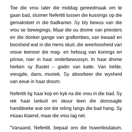
Toe die vrou later die middag gereedmaak om te
gaan bad, sluimer Nefertiti tussen die kussings op die
gemakstoel in die badkamer. Sy bly bewus van die
vrou se bewegings. Maar die ou drome van priesters
en die donker gange van graftombes, van kwaad en
boosheid wat in die mens skuil, die weerloosheid van
vroue teenoor die mag- en hebsug van konings en
prinse, roer in haar onderbewussyn. In haar drome
herken sy Bastet – godin van katte. Van liefde,
vreugde, dans, musiek. Sy absorbeer die wysheid
van eeue in haar droom.
Nefertiti lig haar kop en kyk na die vrou in die bad. Sy
rek haar lankuit en skuur teen die donssagte
handdoeke wat oor die reling langs die bad hang. Sy
miaau klaend, maar die vrou lag net.
“Vanaand, Nefertiti, bepaal ons die huweliksdatum.