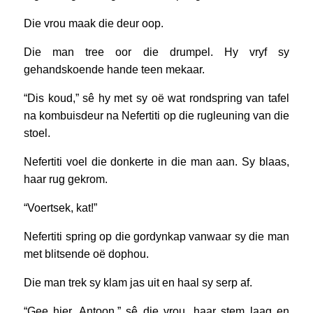
Die vrou maak die deur oop.
Die man tree oor die drumpel. Hy vryf sy
gehandskoende hande teen mekaar.
“Dis koud,” sê hy met sy oë wat rondspring van tafel
na kombuisdeur na Nefertiti op die rugleuning van die
stoel.
Nefertiti voel die donkerte in die man aan. Sy blaas,
haar rug gekrom.
“Voertsek, kat!”
Nefertiti spring op die gordynkap vanwaar sy die man
met blitsende oë dophou.
Die man trek sy klam jas uit en haal sy serp af.
“Gee hier, Antoon,” sê die vrou, haar stem laag en