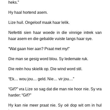
heks.”
Hy haal hortend asem.
Lize huil. Ongeloof maak haar lelik.
Nefertiti sien haar woede in die vinnige intrek van
haar asem en die gebalde vuiste langs haar sye.
“Wat gaan hier aan? Praat met my!”
Die man se gesig word blou. Sy ledemate ruk.
Die reën hou skielik op. Die wind word stil.
“Ek… wou jou… geld. Nie… vir jou…”
“Gif?” vra Lize so sag dat die man nie hoor nie. Sy vra
harder: “Gif?”
Hy kan nie meer praat nie. Sy oë dop wit om in hul