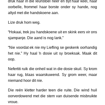
druk haar in die leunstoel neer en byt haar keel, haar
oorbelle, frommel haar borste onder sy hande, nog
altyd met die handskoene aan.
Lize druk hom weg.
“Hokaai, trek jou handskoene uit en skink eers vir ons
sjampanje. Die aand is nog lank.”
“Nie voordat ek nie my Liefling se geskenk oorhandig
het nie.” Hy haal ŉ dosie uit sy broeksak. Maak dit
oop.
Nefertiti ruik die onheil wat in die dosie skuil. Sy krom
haar rug, blaas waarskuwend. Sy grom weer, maar
niemand hoor dit nie.
Die reën kletter harder teen die ruite. Die wind huil
oorverdowend met die stem van duisende misbruikte
vroue.