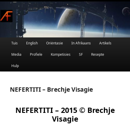
Afrikaanse Wetenskapfiksie en Fantasie
Skip
to
primary
content
Main
Tuis
English
Oriëntasie
In Afrikaans
Artikels
AFRIFIKSIE
menu
Media
Profiele
Kompetisies
SF
Resepte
Hulp
NEFERTITI – Brechje Visagie
NEFERTITI – 2015 © Brechje
Visagie