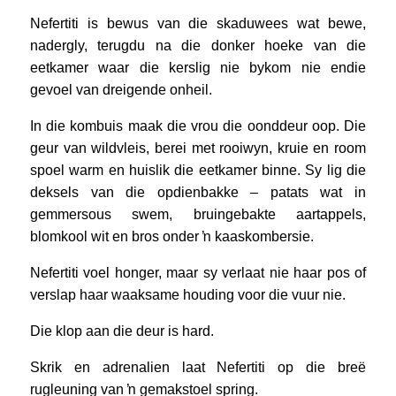
Nefertiti is bewus van die skaduwees wat bewe,
nadergly, terugdu na die donker hoeke van die
eetkamer waar die kerslig nie bykom nie endie
gevoel van dreigende onheil.
In die kombuis maak die vrou die oonddeur oop. Die
geur van wildvleis, berei met rooiwyn, kruie en room
spoel warm en huislik die eetkamer binne. Sy lig die
deksels van die opdienbakke – patats wat in
gemmersous swem, bruingebakte aartappels,
blomkool wit en bros onder ŉ kaaskombersie.
Nefertiti voel honger, maar sy verlaat nie haar pos of
verslap haar waaksame houding voor die vuur nie.
Die klop aan die deur is hard.
Skrik en adrenalien laat Nefertiti op die breë
rugleuning van ŉ gemakstoel spring.