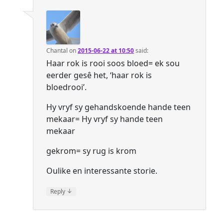
Chantal
on
2015-06-22 at 10:50
said:
Haar rok is rooi soos bloed= ek sou
eerder gesê het, ‘haar rok is
bloedrooi’.
Hy vryf sy gehandskoende hande teen
mekaar= Hy vryf sy hande teen
mekaar
gekrom= sy rug is krom
Oulike en interessante storie.
↓
Reply