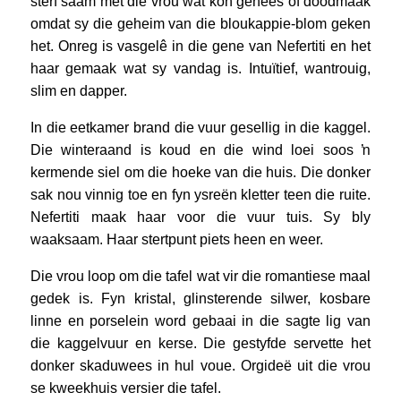
sterf saam met die vrou wat kon genees of doodmaak
omdat sy die geheim van die bloukappie-blom geken
het. Onreg is vasgelê in die gene van Nefertiti en het
haar gemaak wat sy vandag is. Intuïtief, wantrouig,
slim en dapper.
In die eetkamer brand die vuur gesellig in die kaggel.
Die winteraand is koud en die wind loei soos ŉ
kermende siel om die hoeke van die huis. Die donker
sak nou vinnig toe en fyn ysreën kletter teen die ruite.
Nefertiti maak haar voor die vuur tuis. Sy bly
waaksaam. Haar stertpunt piets heen en weer.
Die vrou loop om die tafel wat vir die romantiese maal
gedek is. Fyn kristal, glinsterende silwer, kosbare
linne en porselein word gebaai in die sagte lig van
die kaggelvuur en kerse. Die gestyfde servette het
donker skaduwees in hul voue. Orgideë uit die vrou
se kweekhuis versier die tafel.