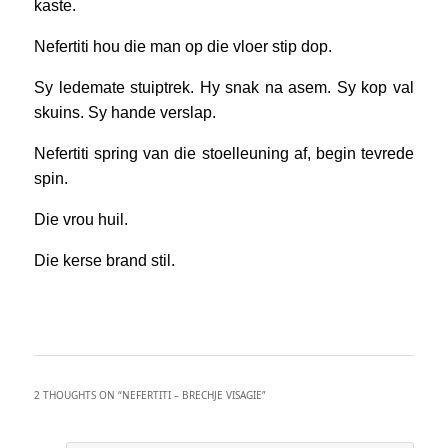
kaste.
Nefertiti hou die man op die vloer stip dop.
Sy ledemate stuiptrek. Hy snak na asem. Sy kop val
skuins. Sy hande verslap.
Nefertiti spring van die stoelleuning af, begin tevrede
spin.
Die vrou huil.
Die kerse brand stil.
2 THOUGHTS ON “
NEFERTITI – BRECHJE VISAGIE
”