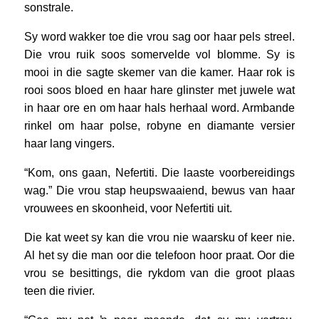
sonstrale.
Sy word wakker toe die vrou sag oor haar pels streel.
Die vrou ruik soos somervelde vol blomme. Sy is
mooi in die sagte skemer van die kamer. Haar rok is
rooi soos bloed en haar hare glinster met juwele wat
in haar ore en om haar hals herhaal word. Armbande
rinkel om haar polse, robyne en diamante versier
haar lang vingers.
“Kom, ons gaan, Nefertiti. Die laaste voorbereidings
wag.” Die vrou stap heupswaaiend, bewus van haar
vrouwees en skoonheid, voor Nefertiti uit.
Die kat weet sy kan die vrou nie waarsku of keer nie.
Al het sy die man oor die telefoon hoor praat. Oor die
vrou se besittings, die rykdom van die groot plaas
teen die rivier.