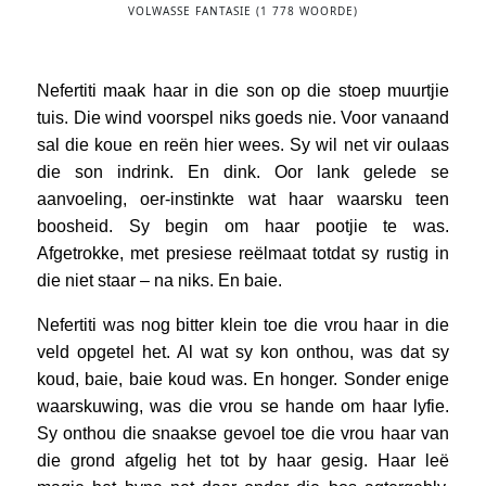
VOLWASSE FANTASIE (1 778 WOORDE)
Nefertiti maak haar in die son op die stoep muurtjie
tuis. Die wind voorspel niks goeds nie. Voor vanaand
sal die koue en reën hier wees. Sy wil net vir oulaas
die son indrink. En dink. Oor lank gelede se
aanvoeling, oer-instinkte wat haar waarsku teen
boosheid. Sy begin om haar pootjie te was.
Afgetrokke, met presiese reëlmaat totdat sy rustig in
die niet staar – na niks. En baie.
Nefertiti was nog bitter klein toe die vrou haar in die
veld opgetel het. Al wat sy kon onthou, was dat sy
koud, baie, baie koud was. En honger. Sonder enige
waarskuwing, was die vrou se hande om haar lyfie.
Sy onthou die snaakse gevoel toe die vrou haar van
die grond afgelig het tot by haar gesig. Haar leë