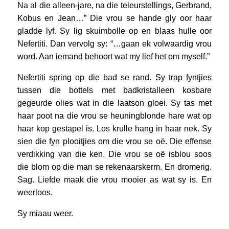
Na al die alleen-jare, na die teleurstellings, Gerbrand,
Kobus en Jean…” Die vrou se hande gly oor haar
gladde lyf. Sy lig skuimbolle op en blaas hulle oor
Nefertiti. Dan vervolg sy: “…gaan ek volwaardig vrou
word. Aan iemand behoort wat my lief het om myself.”
Nefertiti spring op die bad se rand. Sy trap fyntjies
tussen die bottels met badkristalleen kosbare
gegeurde olies wat in die laatson gloei. Sy tas met
haar poot na die vrou se heuningblonde hare wat op
haar kop gestapel is. Los krulle hang in haar nek. Sy
sien die fyn plooitjies om die vrou se oë. Die effense
verdikking van die ken. Die vrou se oë isblou soos
die blom op die man se rekenaarskerm. En dromerig.
Sag. Liefde maak die vrou mooier as wat sy is. En
weerloos.
Sy miaau weer.