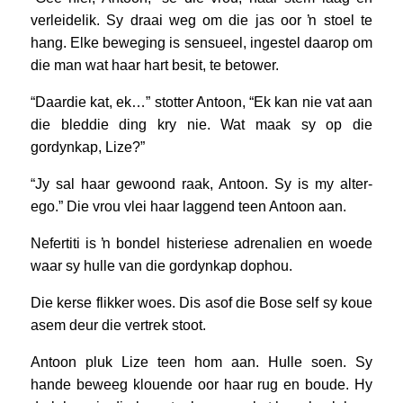
verleidelik. Sy draai weg om die jas oor ŉ stoel te
hang. Elke beweging is sensueel, ingestel daarop om
die man wat haar hart besit, te betower.
“Daardie kat, ek…” stotter Antoon, “Ek kan nie vat aan
die bleddie ding kry nie. Wat maak sy op die
gordynkap, Lize?”
“Jy sal haar gewoond raak, Antoon. Sy is my alter-
ego.” Die vrou vlei haar laggend teen Antoon aan.
Nefertiti is ŉ bondel histeriese adrenalien en woede
waar sy hulle van die gordynkap dophou.
Die kerse flikker woes. Dis asof die Bose self sy koue
asem deur die vertrek stoot.
Antoon pluk Lize teen hom aan. Hulle soen. Sy
hande beweeg klouende oor haar rug en boude. Hy