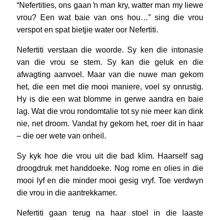
“Nefertities, ons gaan ŉ man kry, watter man my liewe
vrou? Een wat baie van ons hou…” sing die vrou
verspot en spat bietjie water oor Nefertiti.
Nefertiti verstaan die woorde. Sy ken die intonasie
van die vrou se stem. Sy kan die geluk en die
afwagting aanvoel. Maar van die nuwe man gekom
het, die een met die mooi maniere, voel sy onrustig.
Hy is die een wat blomme in gerwe aandra en baie
lag. Wat die vrou rondomtalie tot sy nie meer kan dink
nie, net droom. Vandat hy gekom het, roer dit in haar
– die oer wete van onheil.
Sy kyk hoe die vrou uit die bad klim. Haarself sag
droogdruk met handdoeke. Nog rome en olies in die
mooi lyf en die minder mooi gesig vryf. Toe verdwyn
die vrou in die aantrekkamer.
Nefertiti gaan terug na haar stoel in die laaste