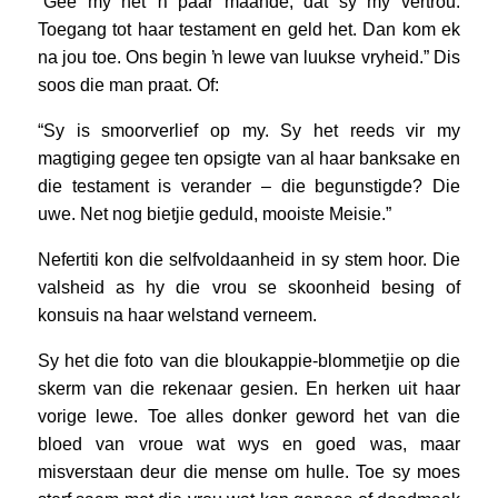
“Gee my net ŉ paar maande, dat sy my vertrou.
Toegang tot haar testament en geld het. Dan kom ek
na jou toe. Ons begin ŉ lewe van luukse vryheid.” Dis
soos die man praat. Of:
“Sy is smoorverlief op my. Sy het reeds vir my
magtiging gegee ten opsigte van al haar banksake en
die testament is verander – die begunstigde? Die
uwe. Net nog bietjie geduld, mooiste Meisie.”
Nefertiti kon die selfvoldaanheid in sy stem hoor. Die
valsheid as hy die vrou se skoonheid besing of
konsuis na haar welstand verneem.
Sy het die foto van die bloukappie-blommetjie op die
skerm van die rekenaar gesien. En herken uit haar
vorige lewe. Toe alles donker geword het van die
bloed van vroue wat wys en goed was, maar
misverstaan deur die mense om hulle. Toe sy moes