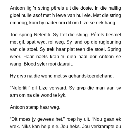
Antoon lig ŉ string pêrels uit die dosie. In die halflig
gloei hulle asof met ŉ lewe van hul eie. Met die string
omhoog, kom hy nader om dit om Lize se nek hang.
Toe spring Nefertiti. Sy tref die string. Pêrels besmet
met gif, spat wyd, rol weg. Sy land op die rugleuning
van die stoel. Sy trek haar plat teen die stoel. Spring
weer. Haar naels krap ŉ diep haal oor Antoon se
wang. Bloed syfer rooi daaruit.
Hy gryp na die wond met sy gehandskoendehand.
“Nefertiti!” gil Lize verward. Sy gryp die man aan sy
arm om na die wond te kyk.
Antoon stamp haar weg.
“Dit moes jy gewees het,” roep hy uit. “Nou gaan ek
vrek. Niks kan help nie. Jou heks. Jou verkrampte ou