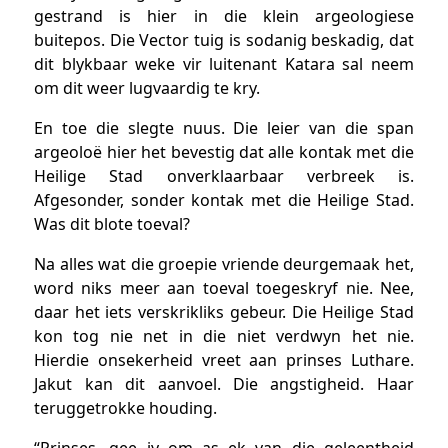
gestrand is hier in die klein argeologiese
buitepos. Die Vector tuig is sodanig beskadig, dat
dit blykbaar weke vir luitenant Katara sal neem
om dit weer lugvaardig te kry.
En toe die slegte nuus. Die leier van die span
argeoloë hier het bevestig dat alle kontak met die
Heilige Stad onverklaarbaar verbreek is.
Afgesonder, sonder kontak met die Heilige Stad.
Was dit blote toeval?
Na alles wat die groepie vriende deurgemaak het,
word niks meer aan toeval toegeskryf nie. Nee,
daar het iets verskrikliks gebeur. Die Heilige Stad
kon tog nie net in die niet verdwyn het nie.
Hierdie onsekerheid vreet aan prinses Luthare.
Jakut kan dit aanvoel. Die angstigheid. Haar
teruggetrokke houding.
“Prinses, gee jy om as ek van die geleentheid