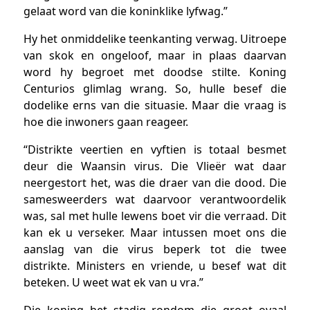
gelaat word van die koninklike lyfwag.”
Hy het onmiddelike teenkanting verwag. Uitroepe
van skok en ongeloof, maar in plaas daarvan
word hy begroet met doodse stilte. Koning
Centurios glimlag wrang. So, hulle besef die
dodelike erns van die situasie. Maar die vraag is
hoe die inwoners gaan reageer.
“Distrikte veertien en vyftien is totaal besmet
deur die Waansin virus. Die Vlieër wat daar
neergestort het, was die draer van die dood. Die
samesweerders wat daarvoor verantwoordelik
was, sal met hulle lewens boet vir die verraad. Dit
kan ek u verseker. Maar intussen moet ons die
aanslag van die virus beperk tot die twee
distrikte. Ministers en vriende, u besef wat dit
beteken. U weet wat ek van u vra.”
Die koning het stadig rondom die groot ovaal