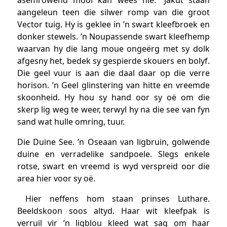
aangeleun teen die silwer romp van die groot
Vector tuig. Hy is geklee in ’n swart kleefbroek en
donker stewels. ’n Noupassende swart kleefhemp
waarvan hy die lang moue ongeërg met sy dolk
afgesny het, bedek sy gespierde skouers en bolyf.
Die geel vuur is aan die daal daar op die verre
horison. ’n Geel glinstering van hitte en vreemde
skoonheid. Hy hou sy hand oor sy oë om die
skerp lig weg te weer, terwyl hy na die see van fyn
sand wat hulle omring, tuur.
Die Duine See. ’n Oseaan van ligbruin, golwende
duine en verradelike sandpoele. Slegs enkele
rotse, swart en vreemd is wyd verspreid oor die
area hier voor sy oë.
Hier neffens hom staan prinses Luthare.
Beeldskoon soos altyd. Haar wit kleefpak is
verruil vir ’n ligblou kleed wat sag om haar