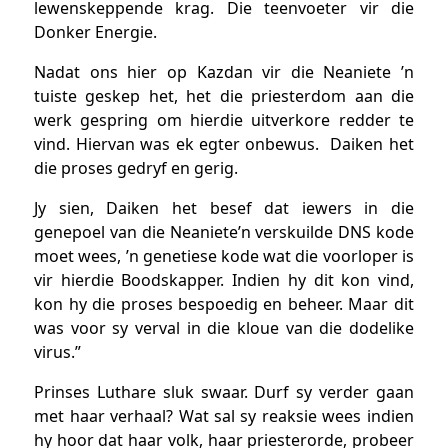
lewenskeppende krag. Die teenvoeter vir die
Donker Energie.
Nadat ons hier op Kazdan vir die Neaniete ’n
tuiste geskep het, het die priesterdom aan die
werk gespring om hierdie uitverkore redder te
vind. Hiervan was ek egter onbewus. Daiken het
die proses gedryf en gerig.
Jy sien, Daiken het besef dat iewers in die
genepoel van die Neaniete’n verskuilde DNS kode
moet wees, ’n genetiese kode wat die voorloper is
vir hierdie Boodskapper. Indien hy dit kon vind,
kon hy die proses bespoedig en beheer. Maar dit
was voor sy verval in die kloue van die dodelike
virus.”
Prinses Luthare sluk swaar. Durf sy verder gaan
met haar verhaal? Wat sal sy reaksie wees indien
hy hoor dat haar volk, haar priesterorde, probeer