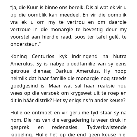
“Ja, die Kuur is binne ons bereik. Dis al wat ek vir u
op die oomblik kan meedeel. En vir die oomblik
vra ek u om my te vertrou en om daardie
vertroue in die monargie te bevestig deur my
voorstel aan hierdie raad, soos ter tafel gelê, te
ondersteun.”
Koning Centurios kyk indringend na Nutra
Amerulus. Sy is nabye bloedfamilie van sy eens
getroue dienaar, Darkus Amerulus. Hy hoop
heimlik dat haar familie die monargie nog steeds
goedgesind is. Maar wat sal haar reaksie nou
wees op die versoek om krygswet uit te roep en
dit in háár distrik? Het sy enigsins ’n ander keuse?
Hulle oë ontmoet en vir geruime tyd staar sy na
hom. Die res van die vergadering is weer druk in
gesprek en redenasies. Tydverkwistende
kibbeling. Hulle het op die end geen keuse nie.