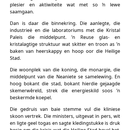
plesier en aktiwiteite wat met so ŉ lewe
saamgaan.
Dan is daar die binnekring. Die aanlegte, die
industrieë en die laboratoriums met die Kristal
Paleis die middelpunt. ’n Reuse glas- en
kristalagtige struktuur wat skitter en troon as ’n
baken van heerskappy en hoop oor die Heilige
Stad.
Die woonplek van die koning, die monargie, die
middelpunt van die Neaniete se samelewing. En
hoog bokant die stad, bokant hierdie gejaagde
skemerwêreld, strek die energieskild soos ’n
beskermde koepel.
Die gedruis van baie stemme vul die kliniese
skoon vertrek. Die ministers, uitgevat in pers, wit
en ligte geel togas en sagte kledingstukke is druk
besig om die krisis wat die Heilige Stad beval het,