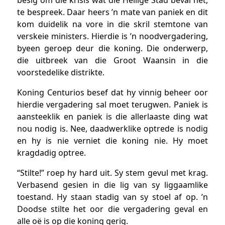
te bespreek. Daar heers ’n mate van paniek en dit
kom duidelik na vore in die skril stemtone van
verskeie ministers. Hierdie is ’n noodvergadering,
byeen geroep deur die koning. Die onderwerp,
die uitbreek van die Groot Waansin in die
voorstedelike distrikte.
Koning Centurios besef dat hy vinnig beheer oor
hierdie vergadering sal moet terugwen. Paniek is
aansteeklik en paniek is die allerlaaste ding wat
nou nodig is. Nee, daadwerklike optrede is nodig
en hy is nie verniet die koning nie. Hy moet
kragdadig optree.
“Stilte!” roep hy hard uit. Sy stem gevul met krag.
Verbasend gesien in die lig van sy liggaamlike
toestand. Hy staan stadig van sy stoel af op. ’n
Doodse stilte het oor die vergadering geval en
alle oë is op die koning gerig.