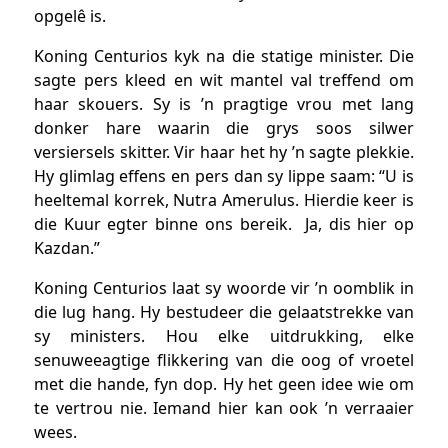
opgelê is.
Koning Centurios kyk na die statige minister. Die
sagte pers kleed en wit mantel val treffend om
haar skouers. Sy is ’n pragtige vrou met lang
donker hare waarin die grys soos silwer
versiersels skitter. Vir haar het hy ’n sagte plekkie.
Hy glimlag effens en pers dan sy lippe saam: “U is
heeltemal korrek, Nutra Amerulus. Hierdie keer is
die Kuur egter binne ons bereik. Ja, dis hier op
Kazdan.”
Koning Centurios laat sy woorde vir ’n oomblik in
die lug hang. Hy bestudeer die gelaatstrekke van
sy ministers. Hou elke uitdrukking, elke
senuweeagtige flikkering van die oog of vroetel
met die hande, fyn dop. Hy het geen idee wie om
te vertrou nie. Iemand hier kan ook ’n verraaier
wees.