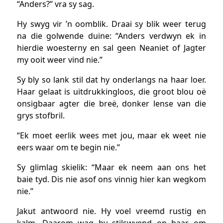
“Anders?” vra sy sag.
Hy swyg vir ’n oomblik. Draai sy blik weer terug
na die golwende duine: “Anders verdwyn ek in
hierdie woesterny en sal geen Neaniet of Jagter
my ooit weer vind nie.”
Sy bly so lank stil dat hy onderlangs na haar loer.
Haar gelaat is uitdrukkingloos, die groot blou oë
onsigbaar agter die breë, donker lense van die
grys stofbril.
“Ek moet eerlik wees met jou, maar ek weet nie
eers waar om te begin nie.”
Sy glimlag skielik: “Maar ek neem aan ons het
baie tyd. Dis nie asof ons vinnig hier kan wegkom
nie.”
Jakut antwoord nie. Hy voel vreemd rustig en
kalm. Daarom wag hy stilswyend op haar om