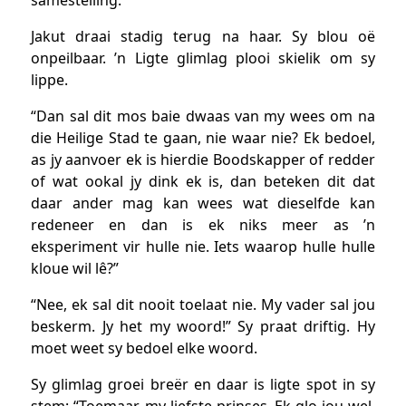
Jakut draai stadig terug na haar. Sy blou oë
onpeilbaar. ’n Ligte glimlag plooi skielik om sy
lippe.
“Dan sal dit mos baie dwaas van my wees om na
die Heilige Stad te gaan, nie waar nie? Ek bedoel,
as jy aanvoer ek is hierdie Boodskapper of redder
of wat ookal jy dink ek is, dan beteken dit dat
daar ander mag kan wees wat dieselfde kan
redeneer en dan is ek niks meer as ’n
eksperiment vir hulle nie. Iets waarop hulle hulle
kloue wil lê?”
“Nee, ek sal dit nooit toelaat nie. My vader sal jou
beskerm. Jy het my woord!” Sy praat driftig. Hy
moet weet sy bedoel elke woord.
Sy glimlag groei breër en daar is ligte spot in sy
stem: “Toemaar, my liefste prinses. Ek glo jou wel.