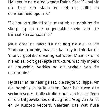
Hy beduie na die golwende Duine See: “Ek sal vir
ure hier kan staan en net die stilte en
eensaamheid opdrink.”
“Ek hou van die stilte ja, maar ek sal nooit by die
skerp lig en die ongenaakbaarheid van die
klimaat kan aanpas nie!”
Jakut draai na haar: “Ek het nog nie die Heilige
Stad aanskou nie, maar ek kan my indink dat dit
’n onvergeetlike ervaring sal wees. Maar ek dink
nie ek sal ooit geskepte strukture, wat my inperk
en oorweldig, verkies bo die vryheid van die
natuur nie.”
Hy staar af na haar gelaat, die sagte vol lippe. Vir
die oomblik is hulle alleen. Daar het twee dae
verloop sedert hulle uit die kloue van Keiser Redo
en die Uitgewekenes ontvlug het. Weg van Aniet
en sy Kuborg vegters. Veertien dae wat hulle