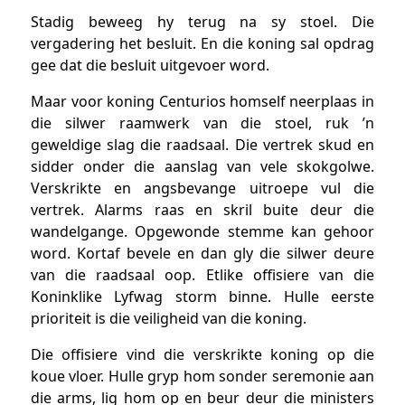
Stadig beweeg hy terug na sy stoel. Die
vergadering het besluit. En die koning sal opdrag
gee dat die besluit uitgevoer word.
Maar voor koning Centurios homself neerplaas in
die silwer raamwerk van die stoel, ruk ’n
geweldige slag die raadsaal. Die vertrek skud en
sidder onder die aanslag van vele skokgolwe.
Verskrikte en angsbevange uitroepe vul die
vertrek. Alarms raas en skril buite deur die
wandelgange. Opgewonde stemme kan gehoor
word. Kortaf bevele en dan gly die silwer deure
van die raadsaal oop. Etlike offisiere van die
Koninklike Lyfwag storm binne. Hulle eerste
prioriteit is die veiligheid van die koning.
Die offisiere vind die verskrikte koning op die
koue vloer. Hulle gryp hom sonder seremonie aan
die arms, lig hom op en beur deur die ministers