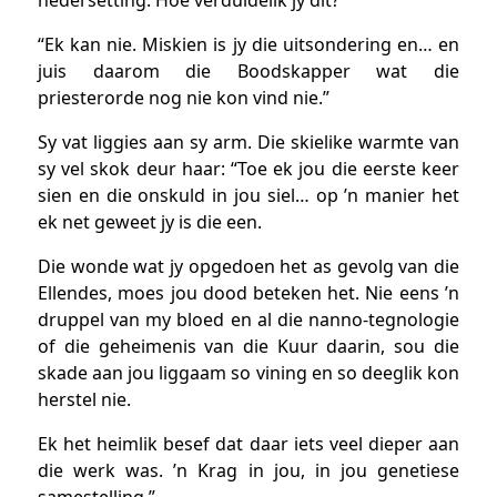
“Ek kan nie. Miskien is jy die uitsondering en… en
juis daarom die Boodskapper wat die
priesterorde nog nie kon vind nie.”
Sy vat liggies aan sy arm. Die skielike warmte van
sy vel skok deur haar: “Toe ek jou die eerste keer
sien en die onskuld in jou siel… op ’n manier het
ek net geweet jy is die een.
Die wonde wat jy opgedoen het as gevolg van die
Ellendes, moes jou dood beteken het. Nie eens ’n
druppel van my bloed en al die nanno-tegnologie
of die geheimenis van die Kuur daarin, sou die
skade aan jou liggaam so vining en so deeglik kon
herstel nie.
Ek het heimlik besef dat daar iets veel dieper aan
die werk was. ’n Krag in jou, in jou genetiese
samestelling.”