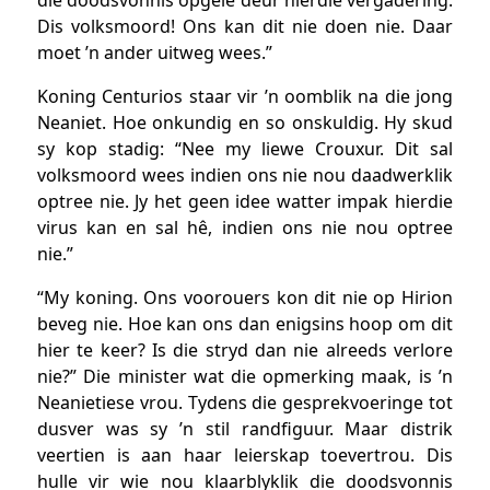
Dis volksmoord! Ons kan dit nie doen nie. Daar
moet ’n ander uitweg wees.”
Koning Centurios staar vir ’n oomblik na die jong
Neaniet. Hoe onkundig en so onskuldig. Hy skud
sy kop stadig: “Nee my liewe Crouxur. Dit sal
volksmoord wees indien ons nie nou daadwerklik
optree nie. Jy het geen idee watter impak hierdie
virus kan en sal hê, indien ons nie nou optree
nie.”
“My koning. Ons voorouers kon dit nie op Hirion
beveg nie. Hoe kan ons dan enigsins hoop om dit
hier te keer? Is die stryd dan nie alreeds verlore
nie?” Die minister wat die opmerking maak, is ’n
Neanietiese vrou. Tydens die gesprekvoeringe tot
dusver was sy ’n stil randfiguur. Maar distrik
veertien is aan haar leierskap toevertrou. Dis
hulle vir wie nou klaarblyklik die doodsvonnis