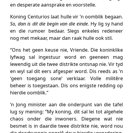
en desperate aansprake en voorstelle.
Koning Centurios laat hulle vir ’n oomblik begaan.
So, dan is dit die begin van die einde.
Hy lig sy hand
en die rumoer bedaar. Slegs enkeles redeneer
nog met mekaar, maar dan raak hulle ook stil.
“Ons het geen keuse nie, Vriende. Die koninklike
lyfwag sal ingestuur word en geeneen mag
lewendig uit die twee distrikte ontsnap nie. Vir tyd
en wyl sal dit eers afgesper word. Dis reeds as ’n
‘geen toegang sone’ verklaar. Volle militêre
beheer is toegestaan. Dis ons enigste redding op
hierdie oomblik.”
’n Jong minister aan die onderpunt van die tafel
lug sy mening: “My koning, dit sal lei tot algehele
chaos onder die inwoners. Diegene wat nie
besmet is in daardie twee distrikte nie, word nou
die doodsvonnis opgelê deur hierdie vergadering.