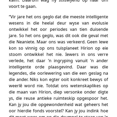
voort te gaan.
“Vir jare het ons geglo dat die meeste intelligente
wesens in die heelal deur wyse van evolusie
ontwikkel het oor periodes van tien duisende
jare. So het ons geglo, was dit ook die geval met
die Neaniete. Maar ons was verkeerd. Geen lewe
kon so vinnig op ons tuisplaneet Hirion op eie
stoom ontwikkel het nie. Iewers in ons verre
verlede, het daar ’n ingryping vanuit ’n ander
intelligente orde plaasgevind. Daar was die
legendes, die oorlewering van die een geslag na
die ander. Niks kon egter ooit konkreet bewys of
weerlê word nie. Totdat ons wetenskaplikes op
die maan van Hirion, diep versonke onder digte
ys, die reuse antieke ruimteskip opgespoor het.
Kan jy jou die opgewondenheid wat geheers het
oor hierdie fonds voorstel? Kan jy jou indink hoe
dit moet wees om op die drumpel te staan van ’n