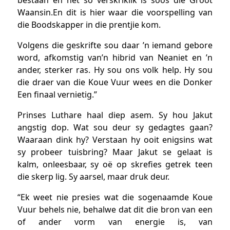
Waansin.En dit is hier waar die voorspelling van
die Boodskapper in die prentjie kom.
Volgens die geskrifte sou daar ’n iemand gebore
word, afkomstig van’n hibrid van Neaniet en ’n
ander, sterker ras. Hy sou ons volk help. Hy sou
die draer van die Koue Vuur wees en die Donker
Een finaal vernietig.”
Prinses Luthare haal diep asem. Sy hou Jakut
angstig dop. Wat sou deur sy gedagtes gaan?
Waaraan dink hy? Verstaan hy ooit enigsins wat
sy probeer tuisbring? Maar Jakut se gelaat is
kalm, onleesbaar, sy oë op skrefies getrek teen
die skerp lig. Sy aarsel, maar druk deur.
“Ek weet nie presies wat die sogenaamde Koue
Vuur behels nie, behalwe dat dit die bron van een
of ander vorm van energie is, van