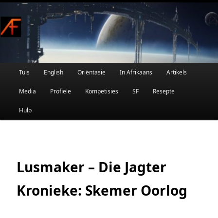
Afrikaanse Wetenskapfiksie en Fantasie
Skip
to
primary
content
Main
Tuis
English
Oriëntasie
In Afrikaans
Artikels
AFRIFIKSIE
menu
Media
Profiele
Kompetisies
SF
Resepte
Hulp
Lusmaker – Die Jagter
Kronieke: Skemer Oorlog