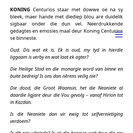
KONING
Centurios staar met dowwe oë na sy
bleek, maer hande met diediep blou are duidelik
sigbaar onder die dun vel. Neerdrukkende
gedagtes en emosies maal deur Koning Centurios
se binneste.
Oud. Dis wat ek is. Ek is oud, my tyd in hierdie
liggaam is verby en wat laat ek agter?
Die Heilige Stad en die monargie word van binne en
buite bedreig! Is ons dan nêrens veilig nie?
Die dood, die Groot Waansin, het die Neaniete al
daardie ligjare deur die Vou gevolg – vanaf Hirion tot
in Kazdan.
Is die Neaniete dan vir ewig tot selfvernietiging
verdoem?
Is dit ons uiteinde? Is ek die heerser, wat deur die res