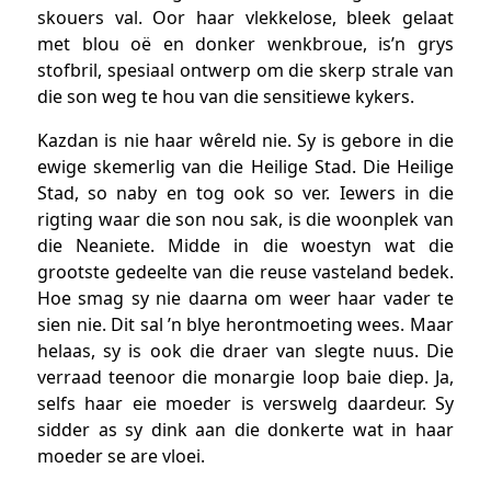
skouers val. Oor haar vlekkelose, bleek gelaat
met blou oë en donker wenkbroue, is’n grys
stofbril, spesiaal ontwerp om die skerp strale van
die son weg te hou van die sensitiewe kykers.
Kazdan is nie haar wêreld nie. Sy is gebore in die
ewige skemerlig van die Heilige Stad. Die Heilige
Stad, so naby en tog ook so ver. Iewers in die
rigting waar die son nou sak, is die woonplek van
die Neaniete. Midde in die woestyn wat die
grootste gedeelte van die reuse vasteland bedek.
Hoe smag sy nie daarna om weer haar vader te
sien nie. Dit sal ’n blye herontmoeting wees. Maar
helaas, sy is ook die draer van slegte nuus. Die
verraad teenoor die monargie loop baie diep. Ja,
selfs haar eie moeder is verswelg daardeur. Sy
sidder as sy dink aan die donkerte wat in haar
moeder se are vloei.