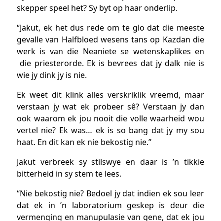
skepper speel het? Sy byt op haar onderlip.
“Jakut, ek het dus rede om te glo dat die meeste
gevalle van Halfbloed wesens tans op Kazdan die
werk is van die Neaniete se wetenskaplikes en
die priesterorde. Ek is bevrees dat jy dalk nie is
wie jy dink jy is nie.
Ek weet dit klink alles verskriklik vreemd, maar
verstaan jy wat ek probeer sê? Verstaan jy dan
ook waarom ek jou nooit die volle waarheid wou
vertel nie? Ek was… ek is so bang dat jy my sou
haat. En dit kan ek nie bekostig nie.”
Jakut verbreek sy stilswye en daar is ’n tikkie
bitterheid in sy stem te lees.
“Nie bekostig nie? Bedoel jy dat indien ek sou leer
dat ek in ’n laboratorium geskep is deur die
vermenging en manupulasie van gene, dat ek jou