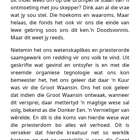
ontmoeting met jou skepper? Dink aan al die vrae
wat jy sou stel. Die hoekoms en waaroms. Maar
helaas, die fonds het ook vir ons die einde van
lewe gebring soos ons dit ken.’n Doodsvonnis.
Maar dit weet jy reeds.
Nietemin het ons wetenskaplikes en priesterorde
saamgewerk om redding vir ons volk te vind. Uit
geskrifte wat gevind en ontsyfer is en met die
vreemde organiese tegnologie wat ons kon
bemeester het, het ons geleer dat daar ’n Kuur
was vir die Groot Waansin. Ons het ook geleer
dat indien die Groot Waansin ontwaak, wanneer
dit versprei, daar mettertyd ’n magtige wese sal
volg, bekend as die Donker Een. ’n Vernietiger van
wêrelde. En dit is die koms van hierdie wese wat
die priesterdom bo alles wil verhoed. Dit is
verseker dat hierdie kreatuur net so werklik
bestaan en net so verskriklik is soos die Groot