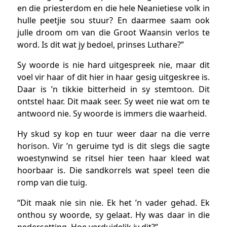
en die priesterdom en die hele Neanietiese volk in
hulle peetjie sou stuur? En daarmee saam ook
julle droom om van die Groot Waansin verlos te
word. Is dit wat jy bedoel, prinses Luthare?”
Sy woorde is nie hard uitgespreek nie, maar dit
voel vir haar of dit hier in haar gesig uitgeskree is.
Daar is ’n tikkie bitterheid in sy stemtoon. Dit
ontstel haar. Dit maak seer. Sy weet nie wat om te
antwoord nie. Sy woorde is immers die waarheid.
Hy skud sy kop en tuur weer daar na die verre
horison. Vir ’n geruime tyd is dit slegs die sagte
woestynwind se ritsel hier teen haar kleed wat
hoorbaar is. Die sandkorrels wat speel teen die
romp van die tuig.
“Dit maak nie sin nie. Ek het ’n vader gehad. Ek
onthou sy woorde, sy gelaat. Hy was daar in die
nedersetting. Hoe verduidelik jy dit?”