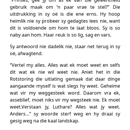
gebruik maak om ’n paar vrae te stel?” Die
uitdrukking in sy oë is die ene erns. Hy hoop
heimlik nie sy probeer sy gedagtes lees nie, want
dit is voldoende om hom te laat bloos. Sy is so
naby aan hom. Haar reuk is so lig, sag en vars.
Sy antwoord nie dadelik nie, staar net terug in sy
oë, afwagtend.
“Vertel my alles. Alles wat ek moet weet en selfs
dit wat ek nie wil weet nie. Aniet het in die
Rotstoring die uitlating gemaak dat daar dinge
aangaande myself is wat slegs hy weet. Geheime
wat vir my weggesteek word. Daarom vra ek,
asseblief, moet niks vir my wegsteek nie. Ek moet
weet.Verstaan jy, Luthare? Alles wat jy weet.
Anders…” sy woorde sterf weg en hy draai sy
gesig weg na die kaal landskap.