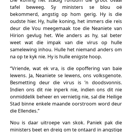
tafel beweeg. Sy ministers se blou oë
bekommerd, angstig op hom gerig. Hy is die
oudste hier. Hy, hulle koning, het immers die reis
deur die Vou meegemaak toe die Neaniete van
Hirion gevlug het. Wie anders as hy, sal beter
weet wat die impak van die virus op hulle
samelewing inhou. Hulle het niemand anders om
na op te kyk nie. Hy is hulle enigste hoop.
“Vriende, wat ek vra, is die opoffering van baie
lewens. Ja, Neaniete se lewens, ons volksgenote.
Besmetting deur die virus is ’n doodsvonnis.
Indien ons dit nie inperk nie, indien ons dit nie
onmiddelik beheer en vernietig nie, sal die Heilige
Stad binne enkele maande oorstroom word deur
die Ellendes.”
Nou is daar uitroepe van skok. Paniek pak die
ministers beet en dreig om te ontaard in angstige