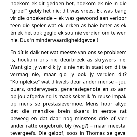
hoekom ek dit gedoen het, hoekom ek nie in die
“groef” gebly het nie: dit was vrees. Ek was bang
vir die onbekende – ek was gewoond aan verloor
teen die speler wat ek erken as baie beter as ek
én ek het ook geglo ek sou nie verdien om te wen
nie. Dus ’n minderwaardigheidgevoel!
En dít is dalk net wat meeste van ons se probleem
is; hoekom ons nie deurbreek as skrywers nie.
Want glo jy werklik jy is nie net in staat om dit te
vermag nie, maar glo jy ook jy verdien dit?
“Komplekse” wat dikwels deur ander mense – jou
ouers, onderwysers, generasiegenote en so aan
op jou afgedwing is maak sekerlik ’n reuse impak
op mens se prestasievermoë. Mens hoor altyd
dat die menslike brein skaars in eerste rat
beweeg en dat daar nog minstens drie of vier
ander ratte ongebruik bly (wag?) – maar meestal
tevergeefs. Die geloof, soos in Thomas se geval