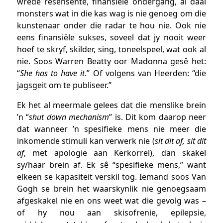
wrede resensente, finansiële ondergang, al daai
monsters wat in die kas wag is nie genoeg om die
kunstenaar onder die radar te hou nie. Ook nie
eens finansiële sukses, soveel dat jy nooit weer
hoef te skryf, skilder, sing, toneelspeel, wat ook al
nie. Soos Warren Beatty oor Madonna gesê het:
“
She has to have it
.” Of volgens van Heerden: “die
jagsgeit om te publiseer.”
Ek het al meermale gelees dat die menslike brein
’n “
shut down mechanism
” is. Dit kom daarop neer
dat wanneer ’n spesifieke mens nie meer die
inkomende stimuli kan verwerk nie (
sit dit af, sit dit
af
, met apologie aan Kerkorrel), dan skakel
sy/haar brein af. Ek sê “spesifieke mens,” want
elkeen se kapasiteit verskil tog. Iemand soos Van
Gogh se brein het waarskynlik nie genoegsaam
afgeskakel nie en ons weet wat die gevolg was –
of hy nou aan skisofrenie, epilepsie,