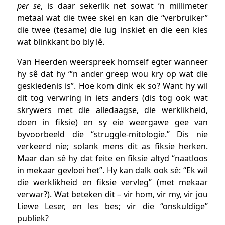
per se
, is daar sekerlik net sowat ’n millimeter
metaal wat die twee skei en kan die “verbruiker”
die twee (tesame) die lug inskiet en die een kies
wat blinkkant bo bly lê.
Van Heerden weerspreek homself egter wanneer
hy sê dat hy “’n ander greep wou kry op wat die
geskiedenis is”. Hoe kom dink ek so? Want hy wil
dit tog verwring in iets anders (dis tog ook wat
skrywers met die alledaagse, die werklikheid,
doen in fiksie) en sy eie weergawe gee van
byvoorbeeld die “struggle-mitologie.” Dis nie
verkeerd nie; solank mens dit as fiksie herken.
Maar dan sê hy dat feite en fiksie altyd “naatloos
in mekaar gevloei het”. Hy kan dalk ook sê: “Ek wil
die werklikheid en fiksie vervleg” (met mekaar
verwar?). Wat beteken dit – vir hom, vir my, vir jou
Liewe Leser, en les bes; vir die “onskuldige”
publiek?