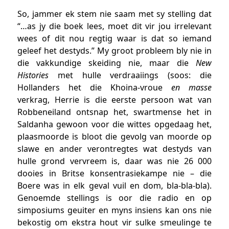
So, jammer ek stem nie saam met sy stelling dat
“…as jy die boek lees, moet dit vir jou irrelevant
wees of dit nou regtig waar is dat so iemand
geleef het destyds.” My groot probleem bly nie in
die vakkundige skeiding nie, maar die
New
Histories
met hulle verdraaiings (soos: die
Hollanders het die Khoina-vroue
en masse
verkrag, Herrie is die eerste persoon wat van
Robbeneiland ontsnap het, swartmense het in
Saldanha gewoon voor die wittes opgedaag het,
plaasmoorde is bloot die gevolg van moorde op
slawe en ander verontregtes wat destyds van
hulle grond vervreem is, daar was nie 26 000
dooies in Britse konsentrasiekampe nie – die
Boere was in elk geval vuil en dom, bla-bla-bla).
Genoemde stellings is oor die radio en op
simposiums geuiter en myns insiens kan ons nie
bekostig om ekstra hout vir sulke smeulinge te