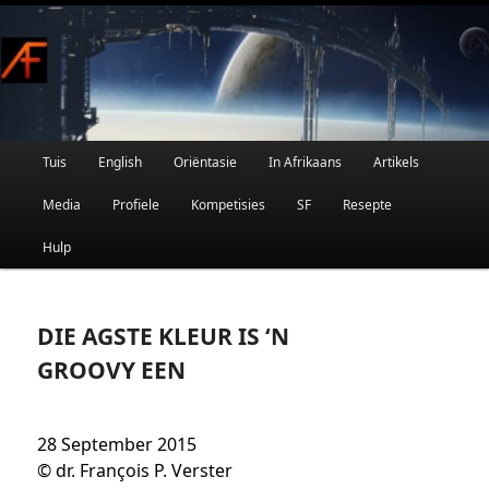
Afrikaanse Wetenskapfiksie en Fantasie
Skip
to
primary
content
Main
Tuis
English
Oriëntasie
In Afrikaans
Artikels
AFRIFIKSIE
menu
Media
Profiele
Kompetisies
SF
Resepte
Hulp
DIE AGSTE KLEUR IS ‘N
GROOVY EEN
28 September 2015
© dr. François P. Verster