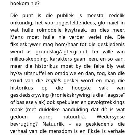
hoekom nie?
Die punt is die publiek is meestal redelik
onkundig, het vooropgestelde idees, glo naïef in
wat hulle rolmodelle kwytraak, en dies meer.
Mens moet hulle nie verder verlei nie. Die
fiksieskrywer mag hom/haar tot die geskiedenis
wend as grondslag/agtergrond, ter wille van
milieu-skepping, karakters gaan leen, en so aan,
maar die historikus moet by die feite bly wat
hy/sy uitsnuffel en omdolwe en dan, tog, kan die
kruid van die
truffels
geskei word en mag die
historikus op die hoogste valk van
geskiedskrywing (kroniekskrywing is die “laagste”
of basiese vlak) ook spekuleer en gevolgtrekkings
maak (met duidelike aanduiding dat dít is wat
gedoen word, natuurlik). Wedersydse
bevrugting? Natuurlik – as geskiedenis die
verhaal van die mensdom is en fiksie is verhale