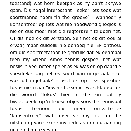
toestand) wat hom beetpak as hy aan’t skrywe
gaan. Dis nogal interessant – seker iets soos wat
sportmanne noem “in the groove” – wanneer jy
konsentreer op iets wat nie noodwendig logies is
nie en dus meer met die regterbrein te doen het.
Of dis hoe ek dit verstaan. Self het ek dit ook al
ervaar, maar duidelik nie genoeg nie! Ek onthou,
om die sportmetafoor te gebruik dat ek eenmaal
teen my vriend Amos tennis gespeel het wat
beslis ’n veel beter speler as ek was en op daardie
spesifieke dag het ek soort van uitgehaak – of
was dit ingehaak? – asof ek op niks spesifiek
fokus nie, maar “iewers tussenin” was. Ek gebruik
die woord “fokus” hier in die sin dat jy
byvoorbeeld op ’n fisiese objek soos die tennisbal
fokus, teenoor die meer omvattende
“konsentreer,” wat meer vir my dui op die
uitsluiting van sekere invloede as om jou aandag
op een ding te vestig.