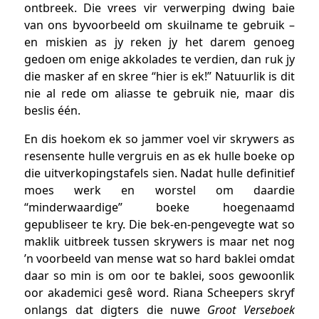
ontbreek. Die vrees vir verwerping dwing baie
van ons byvoorbeeld om skuilname te gebruik –
en miskien as jy reken jy het darem genoeg
gedoen om enige akkolades te verdien, dan ruk jy
die masker af en skree “hier is ek!” Natuurlik is dit
nie al rede om aliasse te gebruik nie, maar dis
beslis één.
En dis hoekom ek so jammer voel vir skrywers as
resensente hulle vergruis en as ek hulle boeke op
die uitverkopingstafels sien. Nadat hulle definitief
moes werk en worstel om daardie
“minderwaardige” boeke hoegenaamd
gepubliseer te kry. Die bek-en-pengevegte wat so
maklik uitbreek tussen skrywers is maar net nog
’n voorbeeld van mense wat so hard baklei omdat
daar so min is om oor te baklei, soos gewoonlik
oor akademici gesê word. Riana Scheepers skryf
onlangs dat digters die nuwe
Groot Verseboek