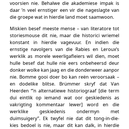
voorsien nie. Behalwe die akademiese impak is
daar ’n veel ernstiger een vir die nageslagte van
die groepe wat in hierdie land moet saamwoon.
Miskien besef meeste mense – van literatore tot
storiesmouse dit nie, maar die historici wriemel
konstant in hierdie vagevuur. En indien die
ernstige navolgers van die Rabies en Leroux’s
werklik as morele weerligafleiers wil dien, moet
hulle besef dat hulle nie eers onbeheersd deur
donker wolke kan jaag en die donderweer aanpor
nie. Bomme gooi doer bo kan reën veroorsaak –
en dodelike blitse. Brümmer skryf dat Van
Heerden “’n alternatiewe historiograaf [die term
dui eintlik op iemand wat oor geskiedenis as
vakrigting kommentaar lewer] word en die
werklike geskiedenis ondermyn met
duimsuigery”. Ek twyfel nie dat dit tong-in-die-
kies bedoel is nie, maar dit kan dalk, in hierdie