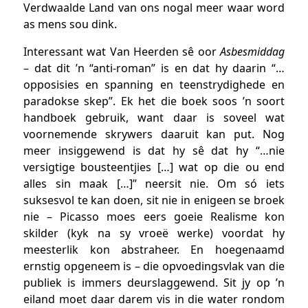
Verdwaalde Land van ons nogal meer waar word
as mens sou dink.
Interessant wat Van Heerden sê oor
Asbesmiddag
– dat dit ’n “anti-roman” is en dat hy daarin “…
opposisies en spanning en teenstrydighede en
paradokse skep”. Ek het die boek soos ’n soort
handboek gebruik, want daar is soveel wat
voornemende skrywers daaruit kan put. Nog
meer insiggewend is dat hy sê dat hy “…nie
versigtige bousteentjies […] wat op die ou end
alles sin maak […]” neersit nie. Om só iets
suksesvol te kan doen, sit nie in enigeen se broek
nie – Picasso moes eers goeie Realisme kon
skilder (kyk na sy vroeë werke) voordat hy
meesterlik kon abstraheer. En hoegenaamd
ernstig opgeneem is – die opvoedingsvlak van die
publiek is immers deurslaggewend. Sit jy op ’n
eiland moet daar darem vis in die water rondom