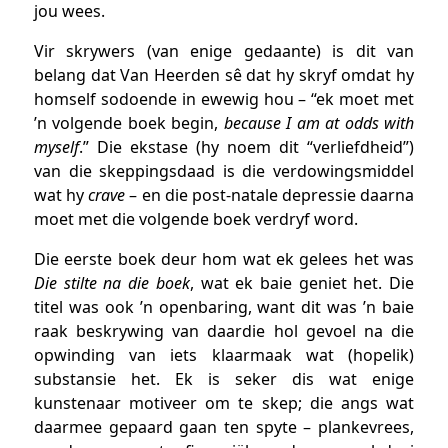
jou wees.
Vir skrywers (van enige gedaante) is dit van
belang dat Van Heerden sê dat hy skryf omdat hy
homself sodoende in ewewig hou – “ek moet met
’n volgende boek begin,
because I am at odds with
myself
.” Die ekstase (hy noem dit “verliefdheid”)
van die skeppingsdaad is die verdowingsmiddel
wat hy
crave
– en die post-natale depressie daarna
moet met die volgende boek verdryf word.
Die eerste boek deur hom wat ek gelees het was
Die stilte na die boek
, wat ek baie geniet het. Die
titel was ook ’n openbaring, want dit was ’n baie
raak beskrywing van daardie hol gevoel na die
opwinding van iets klaarmaak wat (hopelik)
substansie het. Ek is seker dis wat enige
kunstenaar motiveer om te skep; die angs wat
daarmee gepaard gaan ten spyte – plankevrees,