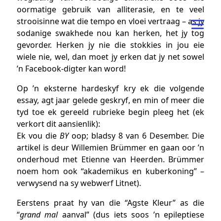
oormatige gebruik van alliterasie, en te veel
strooisinne wat die tempo en vloei vertraag – as jy
sodanige swakhede nou kan herken, het jy tog
gevorder. Herken jy nie die stokkies in jou eie
wiele nie, wel, dan moet jy erken dat jy net sowel
’n Facebook-digter kan word!
Op ’n eksterne hardeskyf kry ek die volgende
essay, agt jaar gelede geskryf, en min of meer die
tyd toe ek gereeld rubrieke begin pleeg het (ek
verkort dit aansienlik):
Ek vou die
BY
oop; bladsy 8 van 6 Desember. Die
artikel is deur Willemien Brümmer en gaan oor ’n
onderhoud met Etienne van Heerden. Brümmer
noem hom ook “akademikus en kuberkoning” –
verwysend na sy webwerf Litnet).
Eerstens praat hy van die “Agste Kleur” as die
“
grand mal
aanval” (dus iets soos ’n epileptiese