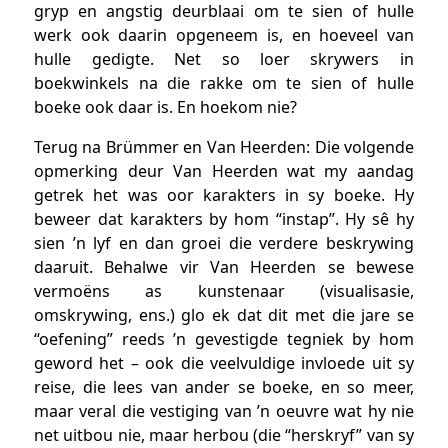
gryp en angstig deurblaai om te sien of hulle
werk ook daarin opgeneem is, en hoeveel van
hulle gedigte. Net so loer skrywers in
boekwinkels na die rakke om te sien of hulle
boeke ook daar is. En hoekom nie?
Terug na Brümmer en Van Heerden: Die volgende
opmerking deur Van Heerden wat my aandag
getrek het was oor karakters in sy boeke. Hy
beweer dat karakters by hom “instap”. Hy sê hy
sien ’n lyf en dan groei die verdere beskrywing
daaruit. Behalwe vir Van Heerden se bewese
vermoëns as kunstenaar (visualisasie,
omskrywing, ens.) glo ek dat dit met die jare se
“oefening” reeds ’n gevestigde tegniek by hom
geword het – ook die veelvuldige invloede uit sy
reise, die lees van ander se boeke, en so meer,
maar veral die vestiging van ’n oeuvre wat hy nie
net uitbou nie, maar herbou (die “herskryf” van sy