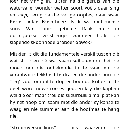
loer net vinnig in, luister na die geruis van die
watervalle, wonder watter soort voëls daar sing
en
zoep
, terug na die veilige ooptes; daar waar
Keiser Link-er-Brein heers. Is dit wat met mense
soos Van Gogh gebeur? Raak hulle in
doringbosse verstrengel wanneer hulle die
slapende skoonhede probeer opwek?
Miskien is dit die fundamentele verskil tussen dié
wat stuur en dié wat saam seil – een ou het die
moed om die onbekende in te vaar en die
verantwoordelikheid te dra en die ander hou die
“reg” voor om uit te dop en boonop kritiek uit te
deel: word nuwe roetes geopen kry die kaptein
wel die eer, maar trek die skeurbuik almal plat kan
hy net hoop om saam met die ander sy kanse te
waag en nie summier aan die hoofmas te hang
nie.
“Stroomversnellings” – dis waarvoor die