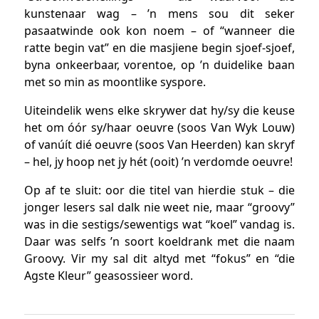
kunstenaar wag – ’n mens sou dit seker
pasaatwinde ook kon noem – of “wanneer die
ratte begin vat” en die masjiene begin sjoef-sjoef,
byna onkeerbaar, vorentoe, op ’n duidelike baan
met so min as moontlike syspore.
Uiteindelik wens elke skrywer dat hy/sy die keuse
het om óór sy/haar oeuvre (soos Van Wyk Louw)
of vanúít dié oeuvre (soos Van Heerden) kan skryf
– hel, jy hoop net jy hét (ooit) ’n verdomde oeuvre!
Op af te sluit: oor die titel van hierdie stuk – die
jonger lesers sal dalk nie weet nie, maar “groovy”
was in die sestigs/sewentigs wat “koel” vandag is.
Daar was selfs ’n soort koeldrank met die naam
Groovy. Vir my sal dit altyd met “fokus” en “die
Agste Kleur” geasossieer word.