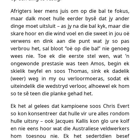
Afrigters leer mens juis om op die bal te fokus,
maar dalk moet hulle eerder bysê dat jy ander
dinge moet uitsluit – as jy na die bal kyk, maar die
skare hoor en die wind voel en die sweet in jou oë
verwens en dink aan die punt wat jy so pas
verbrou het, sal bloot “oë op die bal” nie genoeg
wees nie. Toe ek die eerste stel wen, wat ’n
ongewonde prestasie was teen Amos, begin ek
skielik twyfel en soos Thomas, sink ek dadelik
(weer) weg in my ou verloormoeras, sodat ek
uiteindelik die wedstryd verloor, alhoewel ek hom
so te sê teen die planke gehad het.
Ek het al gelees dat kampioene soos Chris Evert
so kon konsentreer dat hulle vir ure alles rondom
hulle uitsny – ook Jacques Kallis kon glo ure kolf
en nie eens hoor wat die Australiese veldwerkers
hom toesnou nie. Ek het sedertdien besef