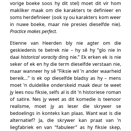
vorige boeke soos hy dit stel) moet dit vir hom
makliker maak om die karakters te definieer en
soms herdefinieer (ook sy ou karakters kom weer
in nuwe boeke, maar nie presies dieselfde nie).
Practice makes perfect.
Etienne van Heerden bly nie agter om die
geskiedenis te betrek nie – hy sê hy “glo nie in
daai
historical voracity
ding nie.” Ek erken ek is nie
seker of ek en hy die term dieselfde verstaan nie,
maar wanneer hy sê “Fiksie wil ’n ander waarheid
bereik…” is ek op dieselfde bladsy as hy – mens
moet ’n duidelike onderskeid maak deur te weet
jy lees nou fiksie, selfs al is dit ’n historiese roman
of satire. Nes jy weet as dit komedie is teenoor
realisme, moet jy as leser die skrywer se
bedoelings in konteks kan plaas. Want wat is die
alternatief? Ja, die skrywer kan praat van ’n
liegfabriek en van “fabuleer” as hy fiksie skep,