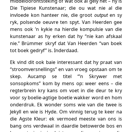
middeloorontsteking of wat ook al gely het – hy is
Die Tipiese Kunstenaar; die ou wat nie al die
invloede kon hanteer nie, die groot
output
en sy
ryk, polsende oeuvre ten spyt. Van Heerden gee
mens ook ’n kykie na hierdie kompulsie van die
kunstenaar as hy erken dat hy “nie kan afskaal
nie.” Brümmer skryf dat Van Heerden “van boek
tot boek gedryf” is. Inderdaad.
Ek vind dit ook baie interessant dat hy praat van
“stroomversnellings” en van vroeg opstaan om te
skep. Aucamp se titel “’n Skrywer met
sonsopkoms” kom by mens op: weer eens – die
regterbrein kry kans om voet in die deur te kry
voor sy boelie-agtige boetie wakker word en hom
onderdruk. Ek wonder soms wie van die twee is
Jekyll en wie is Hyde. Om vinnig terug te keer na
die Agste Kleur: ek vermoed meeste van ons is
bang ons verdwaal in daardie betowerde bos en