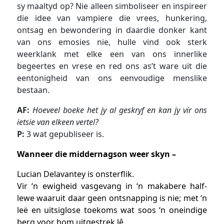
sy maaltyd op? Nie alleen simboliseer en inspireer
die idee van vampiere die vrees, hunkering,
ontsag en bewondering in daardie donker kant
van ons emosies nie, hulle vind ook sterk
weerklank met elke een van ons innerlike
begeertes en vrese en red ons as’t ware uit die
eentonigheid van ons eenvoudige menslike
bestaan.
AF:
Hoeveel boeke het jy al geskryf en kan jy vir ons
ietsie van elkeen vertel?
P:
3 wat gepubliseer is.
Wanneer die middernagson weer skyn –
Lucian Delavantey is onsterflik.
Vir ‘n ewigheid vasgevang in ‘n makabere half-
lewe waaruit daar geen ontsnapping is nie; met ‘n
leë en uitsiglose toekoms wat soos ‘n oneindige
berg voor hom uitgestrek lê…