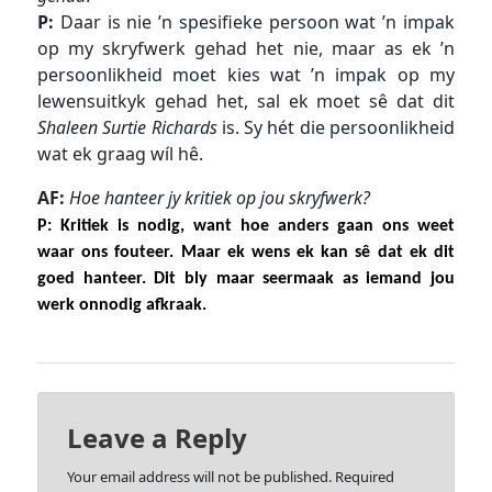
P:
Daar is nie ’n spesifieke persoon wat ’n impak
op my skryfwerk gehad het nie, maar as ek ’n
persoonlikheid moet kies wat ’n impak op my
lewensuitkyk gehad het, sal ek moet sê dat dit
Shaleen Surtie Richards
is. Sy hét die persoonlikheid
wat ek graag wíl hê.
AF:
Hoe hanteer jy kritiek op jou skryfwerk?
P:
Kritiek is nodig, want hoe anders gaan ons weet
waar ons fouteer. Maar ek wens ek kan
sê dat ek dit
goed hanteer.
Dit bly maar seermaak as iemand jou
werk onnodig afkraak.
Leave a Reply
Your email address will not be published.
Required