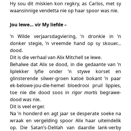
Hy sou dit miskien kon regkry, as Carlos, met sy
waansinnige vendetta nie op haar spoor was nie.
Jou lewe… vir My liefde –
’n Wilde verjaarsdagviering, ’n dronkie in ’n
donker stegie, ’n vreemde hand op sy skouer…
dood.
Dit is die verhaal van Alix Mitchell se lewe.
Behalwe dat Alix se dood, in die gedaante van ’n
liplekker lyfie onder ’n stywe korset en
glinsterende silwer-groen katoë bokant ’n paar
ek-belowe-jou-die-hemel bloedrooi pruil lippies,
toe nie die dood soos in
rigor mortis
begrawe-
dood was nie.
Dit is veel erger.
Na ’n honderd en agt jaar se desperate soeke na
wraak en vergelding spoor Alix haar uiteindelik
op. Die Satan’s-Delilah van daardie lank-verby