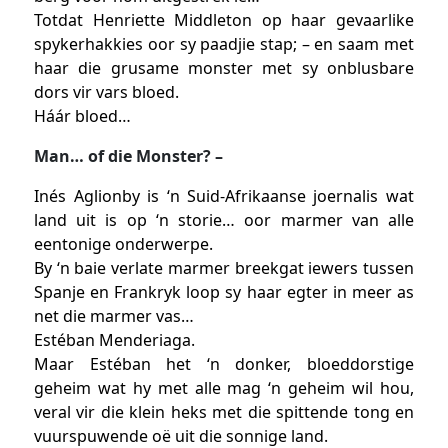
Totdat Henriette Middleton op haar gevaarlike
spykerhakkies oor sy paadjie stap; – en saam met
haar die grusame monster met sy onblusbare
dors vir vars bloed.
Háár bloed…
Man… of die Monster? –
Inés Aglionby is ‘n Suid-Afrikaanse joernalis wat
land uit is op ‘n storie… oor marmer van alle
eentonige onderwerpe.
By ‘n baie verlate marmer breekgat iewers tussen
Spanje en Frankryk loop sy haar egter in meer as
net die marmer vas…
Estéban Menderiaga.
Maar Estéban het ‘n donker, bloeddorstige
geheim wat hy met alle mag ‘n geheim wil hou,
veral vir die klein heks met die spittende tong en
vuurspuwende oë uit die sonnige land.