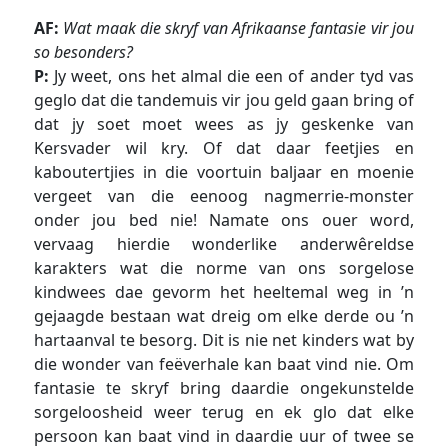
AF:
Wat maak die skryf van Afrikaanse fantasie vir jou
so besonders?
P:
Jy weet, ons het almal die een of ander tyd vas
geglo dat die tandemuis vir jou geld gaan bring of
dat jy soet moet wees as jy geskenke van
Kersvader wil kry. Of dat daar feetjies en
kaboutertjies in die voortuin baljaar en moenie
vergeet van die eenoog nagmerrie-monster
onder jou bed nie! Namate ons ouer word,
vervaag hierdie wonderlike anderwêreldse
karakters wat die norme van ons sorgelose
kindwees dae gevorm het heeltemal weg in ’n
gejaagde bestaan wat dreig om elke derde ou ’n
hartaanval te besorg. Dit is nie net kinders wat by
die wonder van feëverhale kan baat vind nie. Om
fantasie te skryf bring daardie
ongekunstelde
sorgeloosheid weer terug en ek glo dat elke
persoon kan baat vind in daardie uur of twee se