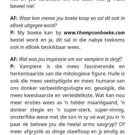
beveel nie!
AF:
Waar kan mense jou boeke koop en sal dit ook in
eBoek uitgegee word?
P:
My boeke kan by
www.thompsonboeke.com
bestel word en ja, dit sal in die nabye toekoms
ook in eBoek beskikbaar wees.
AF:
Wat was jou inspirasie om oor vampiere te skryf?
P:
Vampiere is die mees fassinerende en
herkenbaarste van die mitologiese figure. Hulle is
ook die mees veelsydigste en mees humane van
ons donker verbeeldingsvlugte en, gevolglik, die
mees kwesbaarste en verleidelikste. Wat kan nou
meer eroties wees as ’n helder maanligaand, ’n
donker stegie en ’n super-sterk, super-vinnig,
onsterflike wese met die son in sy oë wat jou in ’n
paar ek belowe jou die heelal arms vasgryp? Of
meer afgryslik as dinge skeefloop en jy eindig as