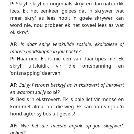
P:
Skryf, skryf en nogmaals skryf en dan natuurlik
lees. Ek het eenkeer gelees dat ’n skrywer wat
meer skryf as lees nooit ’n goeie skrywer kan
word nie, nou probeer ek net soveel lees as wat
ek skryf.
AF:
Is daar enige verskuilde sosiale, ekologiese of
morele boodskappe in jou boeke?
P:
Haai nee. Ek is nie een van daai tipes nie. Ek
skryf uitsluitlik vir die ontspanning en
‘ontsnapping’ daarvan.
AF:
Sal jy Petronel beskryf as ’n ekstrovert of introvert
en waarom sal jy so sê?
P:
Beslis ’n ekstrovert. Ek is baie lief vir mense en
kom met almal oor die weg. Ek kan nou vir jou ’n
hond agter sy bos uit gesels!
AF:
Wie het die meeste impak op jou skryfwerk
gehad?