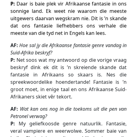
P:
Daar is baie plek vir Afrikaanse fantasie in ons
sonnige land. Ek weet nie waarom die meeste
uitgewers daarvan wegskram nie. Dit is ’n skande
dat ons fantasie liefhebbers ons verhale die
meeste van die tyd net in Engels kan lees.
AF:
Hoe sal jy die Afrikaanse fantasie genre vandag in
Suid-Afrika beskryf?
P:
Net soos wat my antwoord op die vorige vraag
beskryf dink ek dit is ’n skreiende skande dat
fantasie in Afrikaans so skaars is. Nes die
spreekwoordelike hoendertande! Fantasie is ’n
groot moet, in enige taal en ons Afrikaanse Suid-
Afrikaners skiet vêr tekort.
AF:
Wat kan ons nog in die toekoms uit die pen van
Petronel verwag?
P:
My geliefkoosde genre natuurlik. Fantasie,
veral vampiere en weerwolwe. Sommer baie van