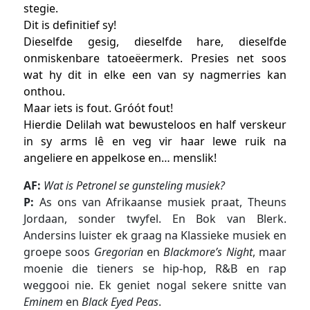
stegie.
Dit is definitief sy!
Dieselfde gesig, dieselfde hare, dieselfde
onmiskenbare tatoeëermerk. Presies net soos
wat hy dit in elke een van sy nagmerries kan
onthou.
Maar iets is fout. Gróót fout!
Hierdie Delilah wat bewusteloos en half verskeur
in sy arms lê en veg vir haar lewe ruik na
angeliere en appelkose en… menslik!
AF:
Wat is Petronel se gunsteling musiek?
P:
As ons van Afrikaanse musiek praat, Theuns
Jordaan, sonder twyfel. En Bok van Blerk.
Andersins luister ek graag na Klassieke musiek en
groepe soos
Gregorian
en
Blackmore’s Night
, maar
moenie die tieners se hip-hop, R&B en rap
weggooi nie. Ek geniet nogal sekere snitte van
Eminem
en
Black Eyed Peas
.