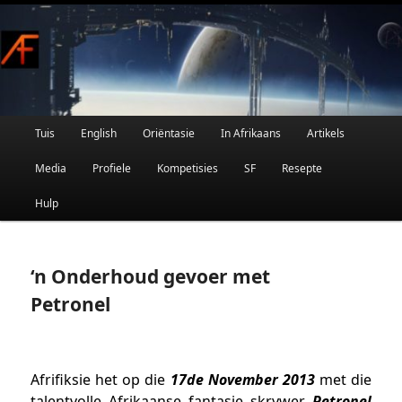
Afrikaanse Wetenskapfiksie en Fantasie
Skip
to
primary
content
Main
Tuis
English
Oriëntasie
In Afrikaans
Artikels
AFRIFIKSIE
menu
Media
Profiele
Kompetisies
SF
Resepte
Hulp
‘n Onderhoud gevoer met
Petronel
Afrifiksie het op die
17de November 2013
met die
talentvolle Afrikaanse fantasie skrywer
Petronel