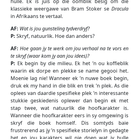
hulle. Ek is juis op die oomblik besig om die
klassieke weergawe van Bram Stoker se
Dracula
in Afrikaans te vertaal.
AF
:
Wat is jou gunsteling tydverdryf?
P:
Skryf, natuurlik. Hoe dan anders?
AF:
Hoe gaan jy te werk om jou verhaal na te vors en
te skryf (waar kom jy aan jou idees)?
P:
Ek begin by die milieu. Ek het ’n ou koffieblik
waarin ek dorpe en plekke se name gegooi het.
Moenie lag nie! Wanneer ek ’n nuwe boek begin,
druk ek my hand in die blik en trek ’n plek. As die
oplees van daardie spesifieke plek ’n interessante
stukkie geskiedenis oplewer dan begin ek met
stap twee, wat natuurlik die hoofkarakter is.
Wanneer die hoofkarakter eers in sy omgewing is
skryf die boek homself. Dis somtyds baie
frustrerend as jy ’n spesifieke storielyn in gedagte
het en jou karakters wil nie doen wat jy hulle