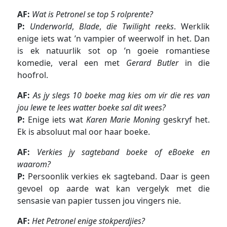
AF:
Wat is Petronel se top 5 rolprente?
P:
Underworld
,
Blade
,
die Twilight reeks
. Werklik
enige iets wat ’n vampier of weerwolf in het. Dan
is ek natuurlik sot op ’n goeie romantiese
komedie, veral een met
Gerard Butler
in die
hoofrol.
AF:
As jy slegs 10 boeke mag kies om vir die res van
jou lewe te lees watter boeke sal dit wees?
P:
Enige iets wat
Karen Marie Moning
geskryf het.
Ek is absoluut mal oor haar boeke.
AF:
Verkies jy sagteband boeke of eBoeke en
waarom?
P:
Persoonlik verkies ek sagteband. Daar is geen
gevoel op aarde wat kan vergelyk met die
sensasie van papier tussen jou vingers nie.
AF:
Het Petronel enige stokperdjies?