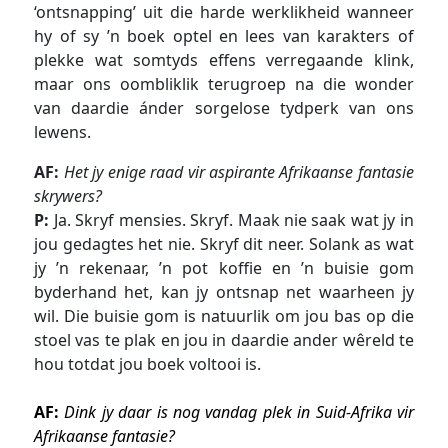
‘ontsnapping’ uit die harde werklikheid wanneer
hy of sy ’n boek optel en lees van karakters of
plekke wat somtyds effens verregaande klink,
maar ons oombliklik terugroep na die wonder
van daardie ánder sorgelose tydperk van ons
lewens.
AF:
Het jy enige raad vir aspirante Afrikaanse fantasie
skrywers?
P:
Ja. Skryf mensies. Skryf. Maak nie saak wat jy in
jou gedagtes het nie. Skryf dit neer. Solank as wat
jy ’n rekenaar, ’n pot koffie en ’n buisie gom
byderhand het, kan jy ontsnap net waarheen jy
wil. Die buisie gom is natuurlik om jou bas op die
stoel vas te plak en jou in daardie ander wêreld te
hou totdat jou boek voltooi is.
AF:
Dink jy daar is nog vandag plek in Suid-Afrika vir
Afrikaanse fantasie?