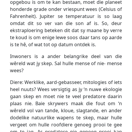
opgebou is om te kan bestaan, moet die planeet
honderde grade onder vriespunt wees (Celsius of
Fahrenheit). Jupiter se temperatuur is so laag
omdat dit so ver van die son af is. So, deur
ekstraploering beteken dit dat sy maane by verre
te koud is om enige lewe soos daar tans op aarde
is te hê, of wat tot op datum ontdek is.
Inwoners is a ander belangrike deel van die
wêreld wat jy skep. Sal hulle mense of nie- mense
wees?
Diere: Werklike, aard-gebasseer, mitologies of iets
heel nuuts? Wees versigtig as jy ‘n nuwe ekologie
gaan skep en moet nie te veel predatore daarin
plaas nie. Baie skrywers maak die fout om ‘n
wêreld vol van tande, kloue, slagtande, en ander
dodelike natuurlike wapens te skep, maar hulle
vergeet om hulle roofdiere genoeg prooi te gee
om te jag. As predatore nie genoeg prooi kan