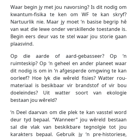
Waar begin jy met jou navorsing? Is dit nodig om
kwantum-fisika te ken om WF te kan skryf?
Nartuurlik nie. Maar jy moet ‘n basise begrip hê
van wat die lewe onder verskillende toestande is.
Begin eers deur vas te stel waar jou storie gaan
plaasvind.
Op die aarde of aard-gebasseer? Op ‘n
ruimteskip? Op ‘n geheel en ander planeet waar
dit nodig is om in ‘n afgesperde omgwing te kan
oorleef? Hoe lyk die wêreld fisies? Watter rou-
materiaal is besikbaar vir brandstof of vir bou
doeleindes? Uit watter soort van ekologie
bestaan jou wêreld?
‘n Deel daarvan om die plek te kan vasstel word
deur tyd bepaal. “Wanneer” jou wêreld bestaan
sal die vlak van beskikbare tegnolgie tot jou
karakters bepaal. Gebruik jy ‘n pre-historiese,