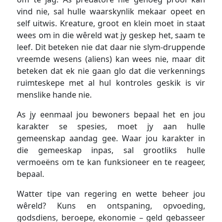
vind nie, sal hulle waarskynlik mekaar opeet en
self uitwis. Kreature, groot en klein moet in staat
wees om in die wêreld wat jy geskep het, saam te
leef. Dit beteken nie dat daar nie slym-druppende
vreemde wesens (aliens) kan wees nie, maar dit
beteken dat ek nie gaan glo dat die verkennings
ruimteskepe met al hul kontroles geskik is vir
menslike hande nie.
As jy eenmaal jou bewoners bepaal het en jou
karakter se spesies, moet jy aan hulle
gemeenskap aandag gee. Waar jou karakter in
die gemeeskap inpas, sal grootliks hulle
vermoeëns om te kan funksioneer en te reageer,
bepaal.
Watter tipe van regering en wette beheer jou
wêreld? Kuns en ontspaning, opvoeding,
godsdiens, beroepe, ekonomie – geld gebasseer