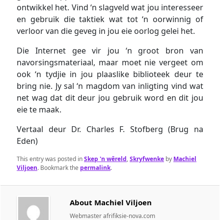
ontwikkel het. Vind ‘n slagveld wat jou interesseer
en gebruik die taktiek wat tot ‘n oorwinnig of
verloor van die geveg in jou eie oorlog gelei het.
Die Internet gee vir jou ‘n groot bron van
navorsingsmateriaal, maar moet nie vergeet om
ook ‘n tydjie in jou plaaslike biblioteek deur te
bring nie. Jy sal ‘n magdom van inligting vind wat
net wag dat dit deur jou gebruik word en dit jou
eie te maak.
Vertaal deur Dr. Charles F. Stofberg (Brug na
Eden)
This entry was posted in
Skep 'n wêreld
,
Skryfwenke
by
Machiel
Viljoen
. Bookmark the
permalink
.
About Machiel Viljoen
Webmaster afrifiksie-nova.com