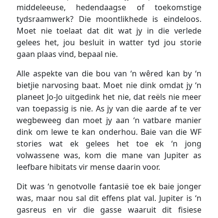
middeleeuse, hedendaagse of toekomstige
tydsraamwerk? Die moontlikhede is eindeloos.
Moet nie toelaat dat dit wat jy in die verlede
gelees het, jou besluit in watter tyd jou storie
gaan plaas vind, bepaal nie.
Alle aspekte van die bou van ‘n wêred kan by ‘n
bietjie narvosing baat. Moet nie dink omdat jy ‘n
planeet Jo-Jo uitgedink het nie, dat reëls nie meer
van toepassig is nie. As jy van die aarde af te ver
wegbeweeg dan moet jy aan ‘n vatbare manier
dink om lewe te kan onderhou. Baie van die WF
stories wat ek gelees het toe ek ‘n jong
volwassene was, kom die mane van Jupiter as
leefbare hibitats vir mense daarin voor.
Dit was ‘n genotvolle fantasië toe ek baie jonger
was, maar nou sal dit effens plat val. Jupiter is ‘n
gasreus en vir die gasse waaruit dit fisiese