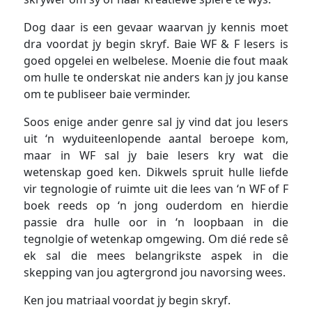
Dog daar is een gevaar waarvan jy kennis moet
dra voordat jy begin skryf. Baie WF & F lesers is
goed opgelei en welbelese. Moenie die fout maak
om hulle te onderskat nie anders kan jy jou kanse
om te publiseer baie verminder.
Soos enige ander genre sal jy vind dat jou lesers
uit ‘n wyduiteenlopende aantal beroepe kom,
maar in WF sal jy baie lesers kry wat die
wetenskap goed ken. Dikwels spruit hulle liefde
vir tegnologie of ruimte uit die lees van ‘n WF of F
boek reeds op ‘n jong ouderdom en hierdie
passie dra hulle oor in ‘n loopbaan in die
tegnolgie of wetenkap omgewing. Om dié rede sê
ek sal die mees belangrikste aspek in die
skepping van jou agtergrond jou navorsing wees.
Ken jou matriaal voordat jy begin skryf.