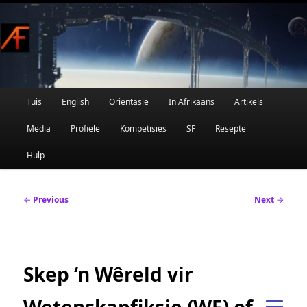
Afrikaanse Wetenskapfiksie en Fantasie
Skip
to
primary
content
Main
Tuis
English
Oriëntasie
In Afrikaans
Artikels
AFRIFIKSIE
menu
Media
Profiele
Kompetisies
SF
Resepte
Hulp
Post
←
Previous
Next
→
navigation
Skep ‘n Wêreld vir