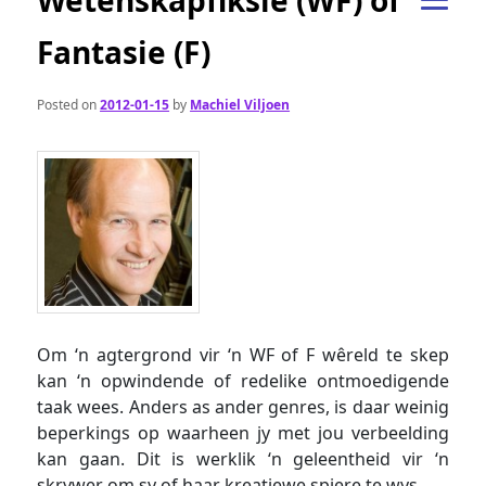
Wetenskapfiksie (WF) of
Fantasie (F)
Posted on
2012-01-15
by
Machiel Viljoen
Om ‘n agtergrond vir ‘n WF of F wêreld te skep
kan ‘n opwindende of redelike ontmoedigende
taak wees. Anders as ander genres, is daar weinig
beperkings op waarheen jy met jou verbeelding
kan gaan. Dit is werklik ‘n geleentheid vir ‘n
skrywer om sy of haar kreatiewe spiere te wys.