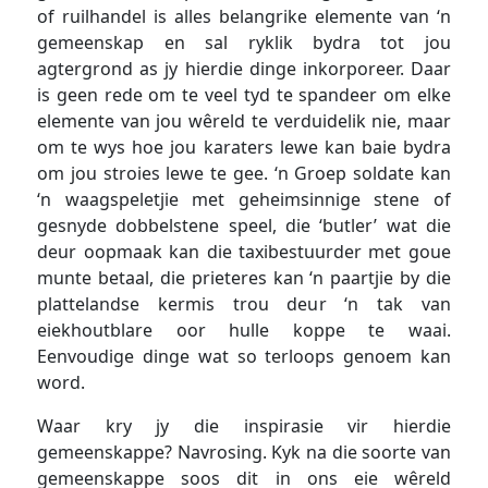
of ruilhandel is alles belangrike elemente van ‘n
gemeenskap en sal ryklik bydra tot jou
agtergrond as jy hierdie dinge inkorporeer. Daar
is geen rede om te veel tyd te spandeer om elke
elemente van jou wêreld te verduidelik nie, maar
om te wys hoe jou karaters lewe kan baie bydra
om jou stroies lewe te gee. ‘n Groep soldate kan
‘n waagspeletjie met geheimsinnige stene of
gesnyde dobbelstene speel, die ‘butler’ wat die
deur oopmaak kan die taxibestuurder met goue
munte betaal, die prieteres kan ‘n paartjie by die
plattelandse kermis trou deur ‘n tak van
eiekhoutblare oor hulle koppe te waai.
Eenvoudige dinge wat so terloops genoem kan
word.
Waar kry jy die inspirasie vir hierdie
gemeenskappe? Navrosing. Kyk na die soorte van
gemeenskappe soos dit in ons eie wêreld