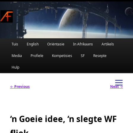
Afrikaanse Wetenskapfiksie en Fantasie
Skip
to
primary
content
Main
Tuis
English
Oriëntasie
In Afrikaans
Artikels
AFRIFIKSIE
menu
Media
Profiele
Kompetisies
SF
Resepte
Hulp
Post
←
Previous
Next
→
navigation
‘n Goeie idee, ‘n slegte WF