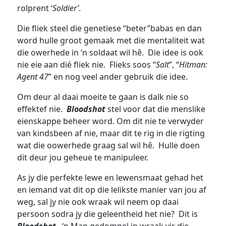
rolprent ‘
Soldier’
.
Die fliek steel die genetiese “beter”babas en dan
word hulle groot gemaak met die mentaliteit wat
die owerhede in ‘n soldaat wil hê. Die idee is ook
nie eie aan dié fliek nie. Flieks soos “
Salt
”, “
Hitman:
Agent 47
” en nog veel ander gebruik die idee.
Om deur al daai moeite te gaan is dalk nie so
effektef nie.
Bloodshot
stel voor dat die menslike
eienskappe beheer word. Om dit nie te verwyder
van kindsbeen af nie, maar dit te rig in die rigting
wat die oowerhede graag sal wil hê. Hulle doen
dit deur jou geheue te manipuleer.
As jy die perfekte lewe en lewensmaat gehad het
en iemand vat dit op die lelikste manier van jou af
weg, sal jy nie ook wraak wil neem op daai
persoon sodra jy die geleentheid het nie? Dit is