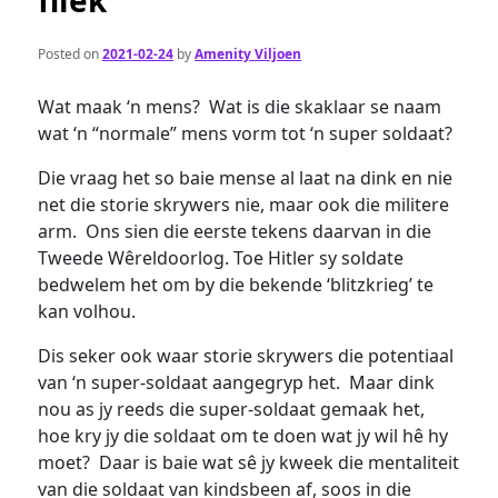
fliek
Posted on
2021-02-24
by
Amenity Viljoen
Wat maak ‘n mens? Wat is die skaklaar se naam
wat ‘n “normale” mens vorm tot ‘n super soldaat?
Die vraag het so baie mense al laat na dink en nie
net die storie skrywers nie, maar ook die militere
arm. Ons sien die eerste tekens daarvan in die
Tweede Wêreldoorlog. Toe Hitler sy soldate
bedwelem het om by die bekende ‘blitzkrieg’ te
kan volhou.
Dis seker ook waar storie skrywers die potentiaal
van ‘n super-soldaat aangegryp het. Maar dink
nou as jy reeds die super-soldaat gemaak het,
hoe kry jy die soldaat om te doen wat jy wil hê hy
moet? Daar is baie wat sê jy kweek die mentaliteit
van die soldaat van kindsbeen af, soos in die