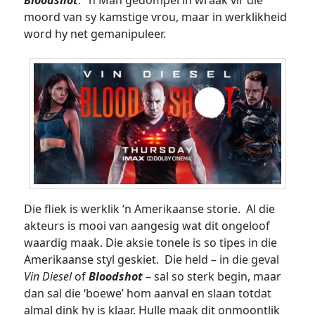
Bloodshot
. ‘n Man gedompel in wraak vir die
moord van sy kamstige vrou, maar in werklikheid
word hy net gemanipuleer.
Die fliek is werklik ‘n Amerikaanse storie. Al die
akteurs is mooi van aangesig wat dit ongeloof
waardig maak. Die aksie tonele is so tipes in die
Amerikaanse styl geskiet. Die held – in die geval
Vin Diesel
of
Bloodshot
– sal so sterk begin, maar
dan sal die ‘boewe’ hom aanval en slaan totdat
almal dink hy is klaar. Hulle maak dit onmoontlik