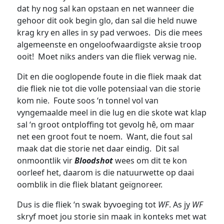
dat hy nog sal kan opstaan en net wanneer die
gehoor dit ook begin glo, dan sal die held nuwe
krag kry en alles in sy pad verwoes. Dis die mees
algemeenste en ongeloofwaardigste aksie troop
ooit! Moet niks anders van die fliek verwag nie.
Dit en die ooglopende foute in die fliek maak dat
die fliek nie tot die volle potensiaal van die storie
kom nie. Foute soos ‘n tonnel vol van
vyngemaalde meel in die lug en die skote wat klap
sal ‘n groot ontploffing tot gevolg hê, om maar
net een groot fout te noem. Want, die fout sal
maak dat die storie net daar eindig. Dit sal
onmoontlik vir
Bloodshot
wees om dit te kon
oorleef het, daarom is die natuurwette op daai
oomblik in die fliek blatant geïgnoreer.
Dus is die fliek ‘n swak byvoeging tot
WF
. As jy
WF
skryf moet jou storie sin maak in konteks met wat