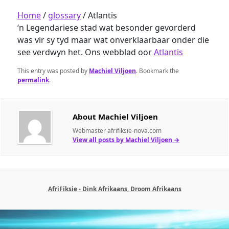
Home
/
glossary
/
Atlantis
‘n Legendariese stad wat besonder gevorderd
was vir sy tyd maar wat onverklaarbaar onder die
see verdwyn het. Ons webblad oor
Atlantis
This entry was posted by
Machiel Viljoen
. Bookmark the
permalink
.
About Machiel Viljoen
Webmaster afrifiksie-nova.com
View all posts by Machiel Viljoen
→
AfriFiksie - Dink Afrikaans, Droom Afrikaans