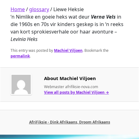
Home
/
glossary
/
Liewe Heksie
‘n Nimlike en goeie heks wat deur
Verna Vels
in
die 1960s en 70s vir kinders geskep is in ‘n reeks
van kort sprokiesverhale oor haar avonture –
Levinia Heks
This entry was posted by
Machiel Viljoen
. Bookmark the
permalink
.
About Machiel Viljoen
Webmaster afrifiksie-nova.com
View all posts by Machiel Viljoen
→
AfriFiksie - Dink Afrikaans, Droom Afrikaans