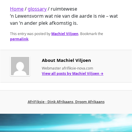
Home
/
glossary
/
ruimtewese
‘n Lewensvorm wat nie van die aarde is nie – wat
van ‘n ander plek afkomstig is.
This entry was posted by
Machiel Viljoen
. Bookmark the
permalink
.
About Machiel Viljoen
Webmaster afrifiksie-nova.com
View all posts by Machiel Viljoen
→
AfriFiksie - Dink Afrikaans, Droom Afrikaans