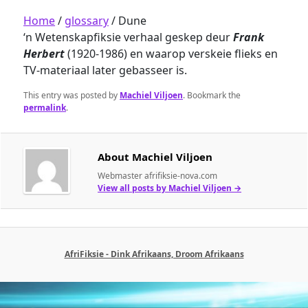
Home
/
glossary
/
Dune
‘n Wetenskapfiksie verhaal geskep deur
Frank
Herbert
(1920-1986) en waarop verskeie flieks en
TV-materiaal later gebasseer is.
This entry was posted by
Machiel Viljoen
. Bookmark the
permalink
.
About Machiel Viljoen
Webmaster afrifiksie-nova.com
View all posts by Machiel Viljoen
→
AfriFiksie - Dink Afrikaans, Droom Afrikaans