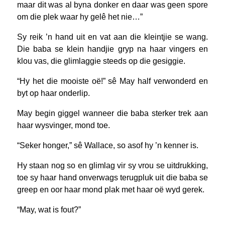
maar dit was al byna donker en daar was geen spore
om die plek waar hy gelê het nie…”
Sy reik ’n hand uit en vat aan die kleintjie se wang.
Die baba se klein handjie gryp na haar vingers en
klou vas, die glimlaggie steeds op die gesiggie.
“Hy het die mooiste oë!” sê May half verwonderd en
byt op haar onderlip.
May begin giggel wanneer die baba sterker trek aan
haar wysvinger, mond toe.
“Seker honger,” sê Wallace, so asof hy ’n kenner is.
Hy staan nog so en glimlag vir sy vrou se uitdrukking,
toe sy haar hand onverwags terugpluk uit die baba se
greep en oor haar mond plak met haar oë wyd gerek.
“May, wat is fout?”