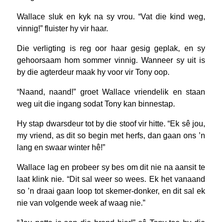
Wallace sluk en kyk na sy vrou. “Vat die kind weg,
vinnig!” fluister hy vir haar.
Die verligting is reg oor haar gesig geplak, en sy
gehoorsaam hom sommer vinnig. Wanneer sy uit is
by die agterdeur maak hy voor vir Tony oop.
“Naand, naand!” groet Wallace vriendelik en staan
weg uit die ingang sodat Tony kan binnestap.
Hy stap dwarsdeur tot by die stoof vir hitte. “Ek sê jou,
my vriend, as dit so begin met herfs, dan gaan ons ’n
lang en swaar winter hê!”
Wallace lag en probeer sy bes om dit nie na aansit te
laat klink nie. “Dit sal weer so wees. Ek het vanaand
so ’n draai gaan loop tot skemer-donker, en dit sal ek
nie van volgende week af waag nie.”