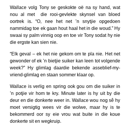
Wallace volg Tony se geskokte oë na sy hand, wat
nou al met die rooi-gevlekte skynsel van bloed
oortrek is. “O, nee het net ’n snytjie opgedoen
nammidag toe ek gaan hout haal het in die woud.” Hy
swaai sy palm vinnig oop en toe vir Tony sodat hy nie
die ergste kan sien nie.
“Elk geval – ek het nie gekom om te pla nie. Het net
gewonder of ek ’n bietjie suiker kan leen tot volgende
week?” Hy glimlag daardie bekende asseblief-my-
vriend-glimlag en staan sommer klaar op.
Wallace is verlig en spring ook gou om die suiker in
’n potjie vir hom te kry. Minute later is hy uit by die
deur en die donkerte weer in. Wallace wou nog sê hy
moet versigtig wees vir die wolwe, maar hy is te
bekommerd oor sy eie vrou wat buite in die koue
donkerte sit en wegkruip.