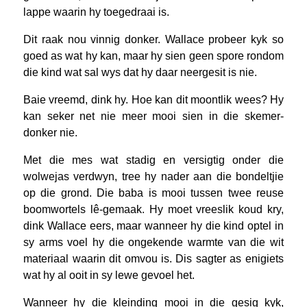
lappe waarin hy toegedraai is.
Dit raak nou vinnig donker. Wallace probeer kyk so
goed as wat hy kan, maar hy sien geen spore rondom
die kind wat sal wys dat hy daar neergesit is nie.
Baie vreemd, dink hy. Hoe kan dit moontlik wees? Hy
kan seker net nie meer mooi sien in die skemer-
donker nie.
Met die mes wat stadig en versigtig onder die
wolwejas verdwyn, tree hy nader aan die bondeltjie
op die grond. Die baba is mooi tussen twee reuse
boomwortels lê-gemaak. Hy moet vreeslik koud kry,
dink Wallace eers, maar wanneer hy die kind optel in
sy arms voel hy die ongekende warmte van die wit
materiaal waarin dit omvou is. Dis sagter as enigiets
wat hy al ooit in sy lewe gevoel het.
Wanneer hy die kleinding mooi in die gesig kyk,