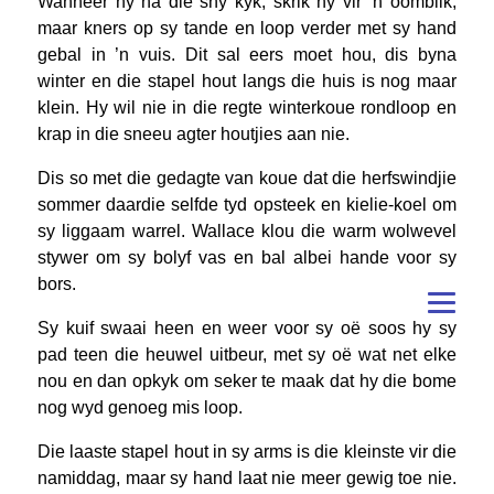
Wanneer hy na die sny kyk, skrik hy vir ’n oomblik,
maar kners op sy tande en loop verder met sy hand
gebal in ’n vuis. Dit sal eers moet hou, dis byna
winter en die stapel hout langs die huis is nog maar
klein. Hy wil nie in die regte winterkoue rondloop en
krap in die sneeu agter houtjies aan nie.
Dis so met die gedagte van koue dat die herfswindjie
sommer daardie selfde tyd opsteek en kielie-koel om
sy liggaam warrel. Wallace klou die warm wolwevel
stywer om sy bolyf vas en bal albei hande voor sy
bors.
Sy kuif swaai heen en weer voor sy oë soos hy sy
pad teen die heuwel uitbeur, met sy oë wat net elke
nou en dan opkyk om seker te maak dat hy die bome
nog wyd genoeg mis loop.
Die laaste stapel hout in sy arms is die kleinste vir die
namiddag, maar sy hand laat nie meer gewig toe nie.