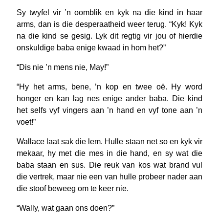
Sy twyfel vir ’n oomblik en kyk na die kind in haar
arms, dan is die desperaatheid weer terug. “Kyk! Kyk
na die kind se gesig. Lyk dit regtig vir jou of hierdie
onskuldige baba enige kwaad in hom het?”
“Dis nie ’n mens nie, May!”
“Hy het arms, bene, ’n kop en twee oë. Hy word
honger en kan lag nes enige ander baba. Die kind
het selfs vyf vingers aan ’n hand en vyf tone aan ’n
voet!”
Wallace laat sak die lem. Hulle staan net so en kyk vir
mekaar, hy met die mes in die hand, en sy wat die
baba staan en sus. Die reuk van kos wat brand vul
die vertrek, maar nie een van hulle probeer nader aan
die stoof beweeg om te keer nie.
“Wally, wat gaan ons doen?”