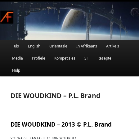
Afrikaanse Wetenskapfiksie en Fantasie
Skip
to
primary
content
Main
Tuis
English
Oriëntasie
In Afrikaans
Artikels
AFRIFIKSIE
menu
Media
Profiele
Kompetisies
SF
Resepte
Hulp
DIE WOUDKIND – P.L. Brand
DIE WOUDKIND – 2013 © P.L. Brand
VOLWASSE FANTASIE (3 086 WOORDE)