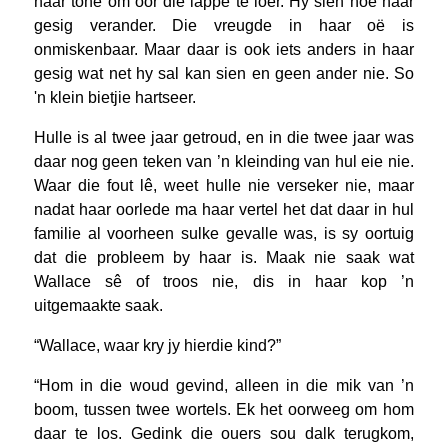
haar tone om oor die lappe te loer. Hy sien hoe haar
gesig verander. Die vreugde in haar oë is
onmiskenbaar. Maar daar is ook iets anders in haar
gesig wat net hy sal kan sien en geen ander nie. So
ʹn klein bietjie hartseer.
Hulle is al twee jaar getroud, en in die twee jaar was
daar nog geen teken van ’n kleinding van hul eie nie.
Waar die fout lê, weet hulle nie verseker nie, maar
nadat haar oorlede ma haar vertel het dat daar in hul
familie al voorheen sulke gevalle was, is sy oortuig
dat die probleem by haar is. Maak nie saak wat
Wallace sê of troos nie, dis in haar kop ’n
uitgemaakte saak.
“Wallace, waar kry jy hierdie kind?”
“Hom in die woud gevind, alleen in die mik van ’n
boom, tussen twee wortels. Ek het oorweeg om hom
daar te los. Gedink die ouers sou dalk terugkom,