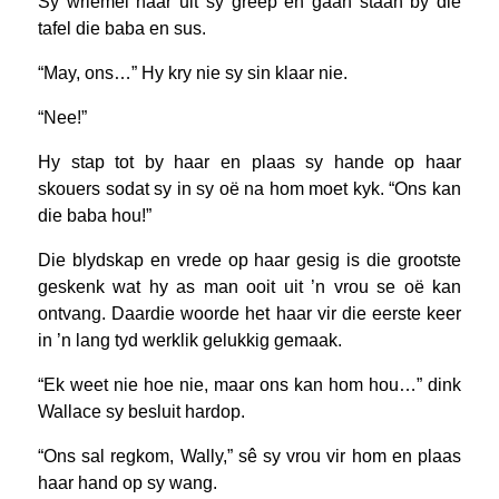
Sy wriemel haar uit sy greep en gaan staan by die
tafel die baba en sus.
“May, ons…” Hy kry nie sy sin klaar nie.
“Nee!”
Hy stap tot by haar en plaas sy hande op haar
skouers sodat sy in sy oë na hom moet kyk. “Ons kan
die baba hou!”
Die blydskap en vrede op haar gesig is die grootste
geskenk wat hy as man ooit uit ’n vrou se oë kan
ontvang. Daardie woorde het haar vir die eerste keer
in ’n lang tyd werklik gelukkig gemaak.
“Ek weet nie hoe nie, maar ons kan hom hou…” dink
Wallace sy besluit hardop.
“Ons sal regkom, Wally,” sê sy vrou vir hom en plaas
haar hand op sy wang.