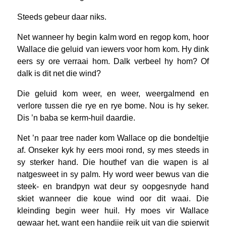
Steeds gebeur daar niks.
Net wanneer hy begin kalm word en regop kom, hoor
Wallace die geluid van iewers voor hom kom. Hy dink
eers sy ore verraai hom. Dalk verbeel hy hom? Of
dalk is dit net die wind?
Die geluid kom weer, en weer, weergalmend en
verlore tussen die rye en rye bome. Nou is hy seker.
Dis ’n baba se kerm-huil daardie.
Net ’n paar tree nader kom Wallace op die bondeltjie
af. Onseker kyk hy eers mooi rond, sy mes steeds in
sy sterker hand. Die houthef van die wapen is al
natgesweet in sy palm. Hy word weer bewus van die
steek- en brandpyn wat deur sy oopgesnyde hand
skiet wanneer die koue wind oor dit waai. Die
kleinding begin weer huil. Hy moes vir Wallace
gewaar het, want een handjie reik uit van die spierwit