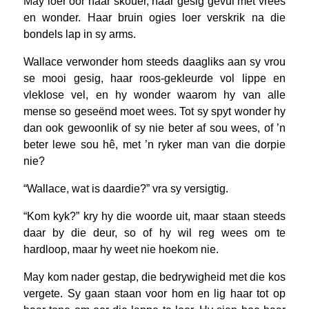
May loer oor haar skouer, haar gesig gevul met vrees
en wonder. Haar bruin ogies loer verskrik na die
bondels lap in sy arms.
Wallace verwonder hom steeds daagliks aan sy vrou
se mooi gesig, haar roos-gekleurde vol lippe en
vleklose vel, en hy wonder waarom hy van alle
mense so geseënd moet wees. Tot sy spyt wonder hy
dan ook gewoonlik of sy nie beter af sou wees, of ’n
beter lewe sou hê, met ’n ryker man van die dorpie
nie?
“Wallace, wat is daardie?” vra sy versigtig.
“Kom kyk?” kry hy die woorde uit, maar staan steeds
daar by die deur, so of hy wil reg wees om te
hardloop, maar hy weet nie hoekom nie.
May kom nader gestap, die bedrywigheid met die kos
vergete. Sy gaan staan voor hom en lig haar tot op