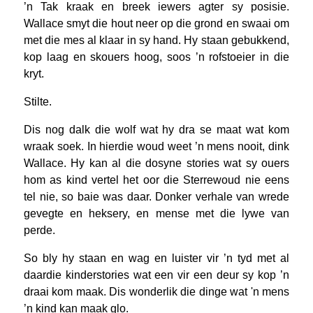
’n Tak kraak en breek iewers agter sy posisie.
Wallace smyt die hout neer op die grond en swaai om
met die mes al klaar in sy hand. Hy staan gebukkend,
kop laag en skouers hoog, soos ’n rofstoeier in die
kryt.
Stilte.
Dis nog dalk die wolf wat hy dra se maat wat kom
wraak soek. In hierdie woud weet ’n mens nooit, dink
Wallace. Hy kan al die dosyne stories wat sy ouers
hom as kind vertel het oor die Sterrewoud nie eens
tel nie, so baie was daar. Donker verhale van wrede
gevegte en heksery, en mense met die lywe van
perde.
So bly hy staan en wag en luister vir ’n tyd met al
daardie kinderstories wat een vir een deur sy kop ’n
draai kom maak. Dis wonderlik die dinge wat ʹn mens
’n kind kan maak glo.