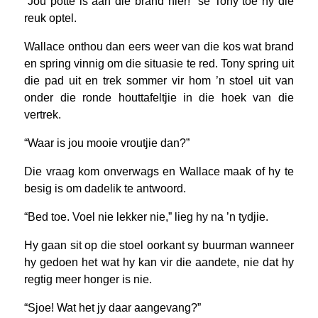
“Jou potte is aan die brand hier!” sê Tony toe hy die
reuk optel.
Wallace onthou dan eers weer van die kos wat brand
en spring vinnig om die situasie te red. Tony spring uit
die pad uit en trek sommer vir hom ’n stoel uit van
onder die ronde houttafeltjie in die hoek van die
vertrek.
“Waar is jou mooie vroutjie dan?”
Die vraag kom onverwags en Wallace maak of hy te
besig is om dadelik te antwoord.
“Bed toe. Voel nie lekker nie,” lieg hy na ’n tydjie.
Hy gaan sit op die stoel oorkant sy buurman wanneer
hy gedoen het wat hy kan vir die aandete, nie dat hy
regtig meer honger is nie.
“Sjoe! Wat het jy daar aangevang?”