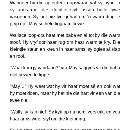
Wanneer hy die agterdeur oopswaai, val sy byne in
sy arms met die kleintjie styf tussen hulle lywe
vasgepen. Sy het nie tyd gehad om ’n warm ding te
gryp nie. May se hele liggaam bewe.
Wallace loop-dra haar met baba en al tot by die warm
stoof. Hy vryf oor haar rug om haar warm te kry. Die
kleintjie steun en kreun in haar arms, sy ogies al slap
en rooi.
“Waar kom jy vandaan?” vra May saggies vir die baba
met bewende lippe.
“May…” Hy weet wat hy vir haar moet sê en ook wat
hy moet doen, maar hy het nie die hart vir een van die
twee nie.
“Wally, jy kan nie!” Sy kyk op na hom, verskrik, en vou
haar arms weer styf om die kleinding.