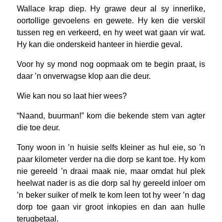
Wallace krap diep. Hy grawe deur al sy innerlike,
oortollige gevoelens en gewete. Hy ken die verskil
tussen reg en verkeerd, en hy weet wat gaan vir wat.
Hy kan die onderskeid hanteer in hierdie geval.
Voor hy sy mond nog oopmaak om te begin praat, is
daar ’n onverwagse klop aan die deur.
Wie kan nou so laat hier wees?
“Naand, buurman!” kom die bekende stem van agter
die toe deur.
Tony woon in ’n huisie selfs kleiner as hul eie, so ʹn
paar kilometer verder na die dorp se kant toe. Hy kom
nie gereeld ’n draai maak nie, maar omdat hul plek
heelwat nader is as die dorp sal hy gereeld inloer om
’n beker suiker of melk te kom leen tot hy weer ’n dag
dorp toe gaan vir groot inkopies en dan aan hulle
terugbetaal.