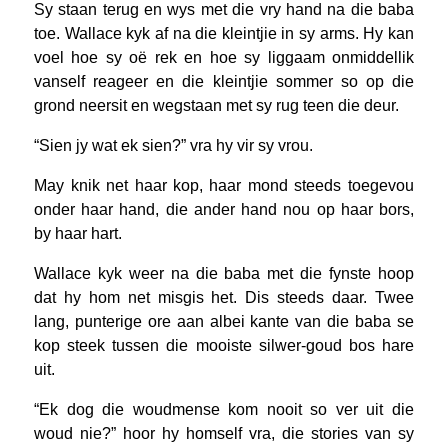
Sy staan terug en wys met die vry hand na die baba
toe. Wallace kyk af na die kleintjie in sy arms. Hy kan
voel hoe sy oë rek en hoe sy liggaam onmiddellik
vanself reageer en die kleintjie sommer so op die
grond neersit en wegstaan met sy rug teen die deur.
“Sien jy wat ek sien?” vra hy vir sy vrou.
May knik net haar kop, haar mond steeds toegevou
onder haar hand, die ander hand nou op haar bors,
by haar hart.
Wallace kyk weer na die baba met die fynste hoop
dat hy hom net misgis het. Dis steeds daar. Twee
lang, punterige ore aan albei kante van die baba se
kop steek tussen die mooiste silwer-goud bos hare
uit.
“Ek dog die woudmense kom nooit so ver uit die
woud nie?” hoor hy homself vra, die stories van sy