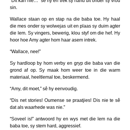
“Dit kan nie…” sê hy en trek sy hand uit onder sy vrou
sin.
Wallace staan op en stap na die baba toe. Hy haal
die mes onder sy wolwejas uit en plaas sy duim agter
die lem. Sy vingers, bewerig, klou styf om die hef. Hy
hoor hoe Amy agter hom haar asem intrek.
“Wallace, nee!”
Sy hardloop by hom verby en gryp die baba van die
grond af op. Sy maak hom weer toe in die warm
materiaal, heeltlemal toe, beskermend.
“Amy, dit moet,” sê hy eenvoudig.
“Dis net stories! Oumense se praatjies! Dis nie te sê
dat als waarhede was nie.”
“Soveel is!” antwoord hy en wys met die lem na die
baba toe, sy stem hard, aggressief.