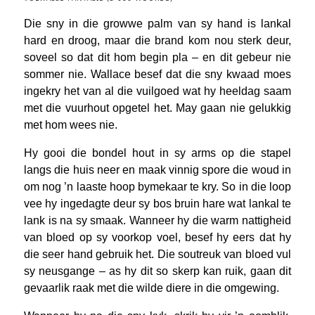
Die sny in die growwe palm van sy hand is lankal
hard en droog, maar die brand kom nou sterk deur,
soveel so dat dit hom begin pla – en dit gebeur nie
sommer nie. Wallace besef dat die sny kwaad moes
ingekry het van al die vuilgoed wat hy heeldag saam
met die vuurhout opgetel het. May gaan nie gelukkig
met hom wees nie.
Hy gooi die bondel hout in sy arms op die stapel
langs die huis neer en maak vinnig spore die woud in
om nog ’n laaste hoop bymekaar te kry. So in die loop
vee hy ingedagte deur sy bos bruin hare wat lankal te
lank is na sy smaak. Wanneer hy die warm nattigheid
van bloed op sy voorkop voel, besef hy eers dat hy
die seer hand gebruik het. Die soutreuk van bloed vul
sy neusgange – as hy dit so skerp kan ruik, gaan dit
gevaarlik raak met die wilde diere in die omgewing.