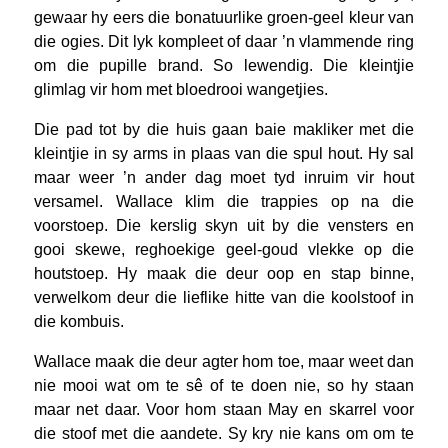
gewaar hy eers die bonatuurlike groen-geel kleur van
die ogies. Dit lyk kompleet of daar ’n vlammende ring
om die pupille brand. So lewendig. Die kleintjie
glimlag vir hom met bloedrooi wangetjies.
Die pad tot by die huis gaan baie makliker met die
kleintjie in sy arms in plaas van die spul hout. Hy sal
maar weer ’n ander dag moet tyd inruim vir hout
versamel. Wallace klim die trappies op na die
voorstoep. Die kerslig skyn uit by die vensters en
gooi skewe, reghoekige geel-goud vlekke op die
houtstoep. Hy maak die deur oop en stap binne,
verwelkom deur die lieflike hitte van die koolstoof in
die kombuis.
Wallace maak die deur agter hom toe, maar weet dan
nie mooi wat om te sê of te doen nie, so hy staan
maar net daar. Voor hom staan May en skarrel voor
die stoof met die aandete. Sy kry nie kans om om te