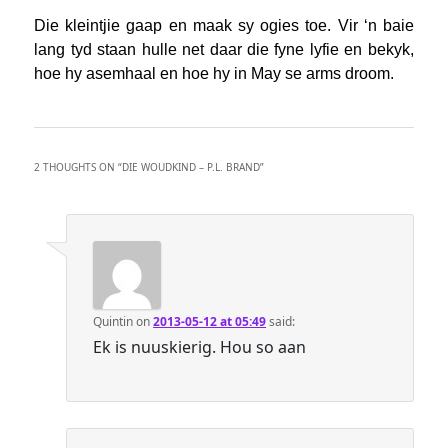
Die kleintjie gaap en maak sy ogies toe. Vir ‘n baie
lang tyd staan hulle net daar die fyne lyfie en bekyk,
hoe hy asemhaal en hoe hy in May se arms droom.
2 THOUGHTS ON “
DIE WOUDKIND – P.L. BRAND
”
Quintin
on
2013-05-12 at 05:49
said:
Ek is nuuskierig. Hou so aan