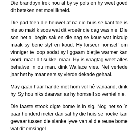
Die brandpyn trek nou al by sy pols en hy weet goed
dit beteken net moeilikheid.
Die pad teen die heuwel af na die huis se kant toe is
nie so maklik soos wat dit vroeër die dag was nie. Die
son het al begin sak en die nag se koue wat inkruip
maak sy bene styf en koud. Hy forseer homself om
vinniger te loop sodat sy liggaam bietjie warmer kan
word, maar dit sukkel maar. Hy is wragtag weet alles
behalwe ’n ou man, dink Wallace vies. Net verlede
jaar het hy maar eers sy vierde dekade gehaal.
May gaan haar hande met hom vol hê vanaand, dink
hy. Sy hou niks daarvan as hy homself so verniel nie.
Die laaste strook digte bome is in sig. Nog net so ʹn
paar honderd meter dan sal hy die huis se hoeke kan
gewaar tussen die slanke lywe van al die reuse bome
wat dit omsingel.