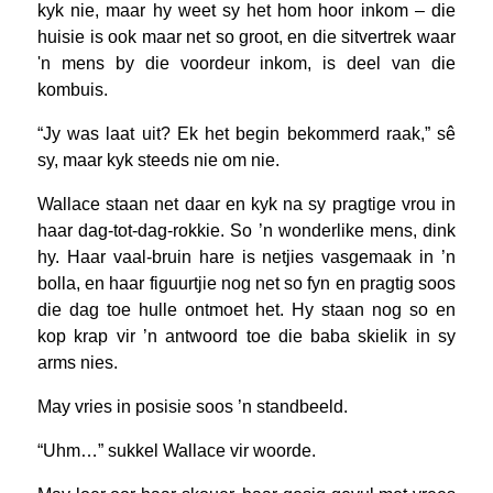
kyk nie, maar hy weet sy het hom hoor inkom – die
huisie is ook maar net so groot, en die sitvertrek waar
ʹn mens by die voordeur inkom, is deel van die
kombuis.
“Jy was laat uit? Ek het begin bekommerd raak,” sê
sy, maar kyk steeds nie om nie.
Wallace staan net daar en kyk na sy pragtige vrou in
haar dag-tot-dag-rokkie. So ’n wonderlike mens, dink
hy. Haar vaal-bruin hare is netjies vasgemaak in ’n
bolla, en haar figuurtjie nog net so fyn en pragtig soos
die dag toe hulle ontmoet het. Hy staan nog so en
kop krap vir ’n antwoord toe die baba skielik in sy
arms nies.
May vries in posisie soos ’n standbeeld.
“Uhm…” sukkel Wallace vir woorde.