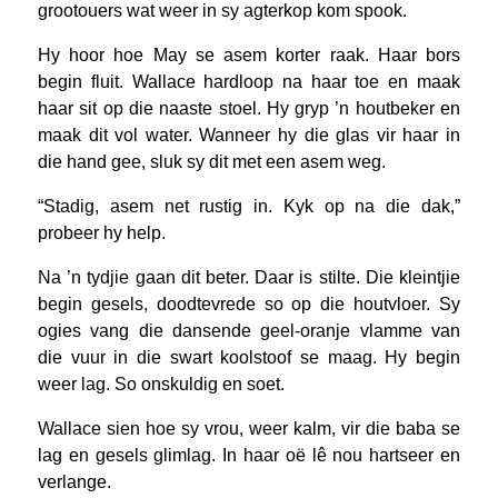
grootouers wat weer in sy agterkop kom spook.
Hy hoor hoe May se asem korter raak. Haar bors
begin fluit. Wallace hardloop na haar toe en maak
haar sit op die naaste stoel. Hy gryp ’n houtbeker en
maak dit vol water. Wanneer hy die glas vir haar in
die hand gee, sluk sy dit met een asem weg.
“Stadig, asem net rustig in. Kyk op na die dak,”
probeer hy help.
Na ’n tydjie gaan dit beter. Daar is stilte. Die kleintjie
begin gesels, doodtevrede so op die houtvloer. Sy
ogies vang die dansende geel-oranje vlamme van
die vuur in die swart koolstoof se maag. Hy begin
weer lag. So onskuldig en soet.
Wallace sien hoe sy vrou, weer kalm, vir die baba se
lag en gesels glimlag. In haar oë lê nou hartseer en
verlange.