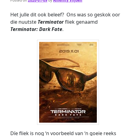
Posted on
2020-01-09
by
Amenity Viljoen
Het julle dit ook beleef? Ons was so geskok oor
die nuutste
Terminator
fliek genaamd
Terminator: Dark Fate
.
Díe fliek is nog ‘n voorbeeld van ‘n goeie reeks