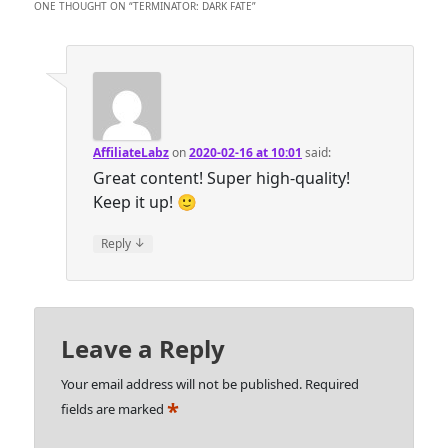
ONE THOUGHT ON “
TERMINATOR: DARK FATE
”
AffiliateLabz
on
2020-02-16 at 10:01
said:
Great content! Super high-quality!
Keep it up! 🙂
↓
Reply
Leave a Reply
Your email address will not be published.
Required
*
fields are marked