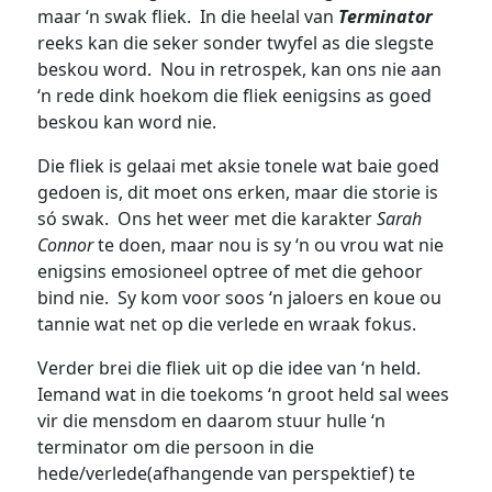
maar ‘n swak fliek. In die heelal van
Terminator
reeks kan die seker sonder twyfel as die slegste
beskou word. Nou in retrospek, kan ons nie aan
‘n rede dink hoekom die fliek eenigsins as goed
beskou kan word nie.
Die fliek is gelaai met aksie tonele wat baie goed
gedoen is, dit moet ons erken, maar die storie is
só swak. Ons het weer met die karakter
Sarah
Connor
te doen, maar nou is sy ‘n ou vrou wat nie
enigsins emosioneel optree of met die gehoor
bind nie. Sy kom voor soos ‘n jaloers en koue ou
tannie wat net op die verlede en wraak fokus.
Verder brei die fliek uit op die idee van ‘n held.
Iemand wat in die toekoms ‘n groot held sal wees
vir die mensdom en daarom stuur hulle ‘n
terminator om die persoon in die
hede/verlede(afhangende van perspektief) te