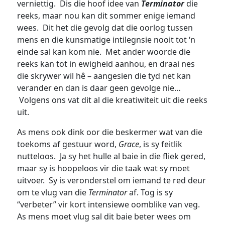
verniettig. Dis die hoof idee van
Terminator
die
reeks, maar nou kan dit sommer enige iemand
wees. Dit het die gevolg dat die oorlog tussen
mens en die kunsmatige intilegnsie nooit tot ‘n
einde sal kan kom nie. Met ander woorde die
reeks kan tot in ewigheid aanhou, en draai nes
die skrywer wil hê – aangesien die tyd net kan
verander en dan is daar geen gevolge nie…
Volgens ons vat dit al die kreatiwiteit uit die reeks
uit.
As mens ook dink oor die beskermer wat van die
toekoms af gestuur word,
Grace
, is sy feitlik
nutteloos. Ja sy het hulle al baie in die fliek gered,
maar sy is hoopeloos vir die taak wat sy moet
uitvoer. Sy is veronderstel om iemand te red deur
om te vlug van die
Terminator
af. Tog is sy
“verbeter” vir kort intensiewe oomblike van veg.
As mens moet vlug sal dit baie beter wees om