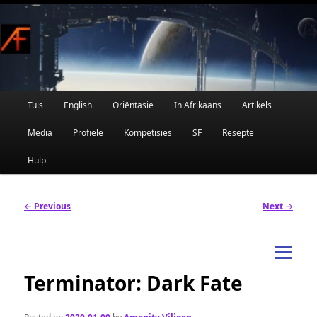
Afrikaanse Wetenskapfiksie en Fantasie
Skip
to
primary
content
Main
Tuis
English
Oriëntasie
In Afrikaans
Artikels
AFRIFIKSIE
menu
Media
Profiele
Kompetisies
SF
Resepte
Hulp
Post
←
Previous
Next
→
navigation
Terminator: Dark Fate