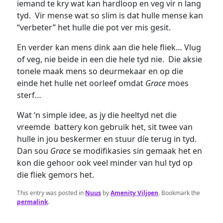
iemand te kry wat kan hardloop en veg vir n lang
tyd. Vir mense wat so slim is dat hulle mense kan
“verbeter” het hulle die pot ver mis gesit.
En verder kan mens dink aan die hele fliek… Vlug
of veg, nie beide in een die hele tyd nie. Die aksie
tonele maak mens so deurmekaar en op die
einde het hulle net oorleef omdat
Grace
moes
sterf…
Wat ‘n simple idee, as jy die heeltyd net die
vreemde battery kon gebruik het, sit twee van
hulle in jou beskermer en stuur díe terug in tyd.
Dan sou
Grace
se modifikasies sin gemaak het en
kon die gehoor ook veel minder van hul tyd op
die fliek gemors het.
This entry was posted in
Nuus
by
Amenity Viljoen
. Bookmark the
permalink
.