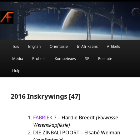
Afrikaanse Wetenskapfiksie en Fantasie
Skip
to
primary
content
Main
Tuis
English
Oriëntasie
In Afrikaans
Artikels
AFRIFIKSIE
menu
Media
Profiele
Kompetisies
SF
Resepte
Hulp
2016 Inskrywings [47]
FABRIEK 7
– Hardie Breedt
(Volwasse
Wetenskapfiksie)
DIE ZINBALI POORT – Elsabé Welman