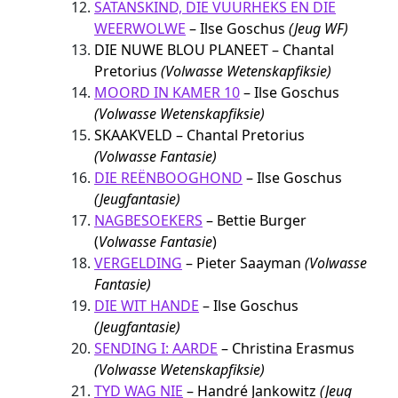
SATANSKIND, DIE VUURHEKS EN DIE
WEERWOLWE
– Ilse Goschus
(Jeug WF)
DIE NUWE BLOU PLANEET – Chantal
Pretorius
(Volwasse Wetenskapfiksie)
MOORD IN KAMER 10
– Ilse Goschus
(Volwasse Wetenskapfiksie)
SKAAKVELD – Chantal Pretorius
(Volwasse Fantasie)
DIE REËNBOOGHOND
– Ilse Goschus
(Jeugfantasie)
NAGBESOEKERS
– Bettie Burger
(
Volwasse Fantasie
)
VERGELDING
– Pieter Saayman
(Volwasse
Fantasie)
DIE WIT HANDE
– Ilse Goschus
(Jeugfantasie)
SENDING I: AARDE
– Christina Erasmus
(Volwasse Wetenskapfiksie)
TYD WAG NIE
– Handré Jankowitz
(Jeug