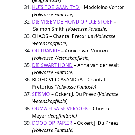
(Jeugfantasie)
HUIS-TOE-GAAN TYD
– Madeleine Venter
(Volwasse Fantasie)
DIE VREEMDE HOND OP DIE STOEP
–
Salmon Smith
(Volwasse Fantasie)
CHAOS – Chantal Pretorius
(Volwasse
Wetenskapfiksie)
OU FRANKIE
– Annico van Vuuren
(Volwasse Wetenskapfiksie)
DIE SWART HOND
– Anna van der Walt
(Volwasse Fantasie)
BLOED VIR CASANDRA – Chantal
Pretorius
(Volwasse Fantasie)
SEISMO
– Ockert J. Du Preez (
Volwasse
Wetenskapfiksie
)
OUMA ELSA SE VERSOEK
– Christo
Meyer
(Jeugfantasie)
DOOD OP PAPIER
– Ockert J. Du Preez
(Volwasse Fantasie)