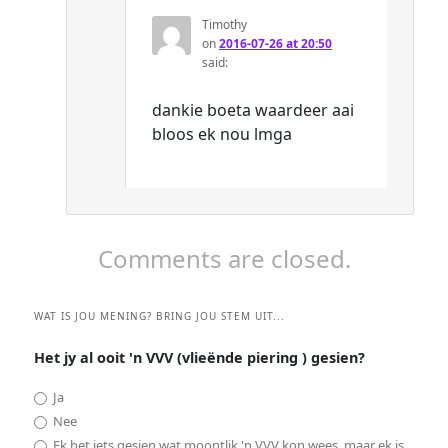
Timothy
on
2016-07-26 at 20:50
said:
dankie boeta waardeer aai
bloos ek nou lmga
Comments are closed.
WAT IS JOU MENING? BRING JOU STEM UIT...
Het jy al ooit 'n VVV (vlieënde piering ) gesien?
Ja
Nee
Ek het iets gesien wat moontlik 'n VVV kon wees, maar ek is