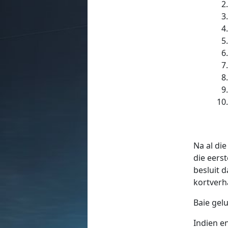
Na al di
die eers
besluit 
kortverh
Baie gelu
Indien e