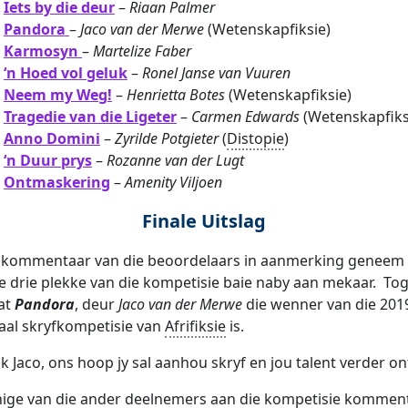
Iets by die deur
–
Riaan Palmer
Pandora
–
Jaco van der Merwe
(Wetenskapfiksie)
Karmosyn
–
Martelize Faber
‘n Hoed vol geluk
–
Ronel Janse van Vuuren
Neem my Weg!
–
Henrietta Botes
(Wetenskapfiksie)
Tragedie van die Ligeter
–
Carmen Edwards
(Wetenskapfiks
Anno Domini
–
Zyrilde Potgieter
(
Distopie
)
‘n Duur prys
–
Rozanne van der Lugt
Ontmaskering
–
Amenity Viljoen
Finale Uitslag
e kommentaar van die beoordelaars in aanmerking geneem 
te drie plekke van die kompetisie baie naby aan mekaar. Tog
dat
Pandora
, deur
Jaco van der Merwe
die wenner van die 201
aal skryfkompetisie van
Afrifiksie
is.
k Jaco, ons hoop jy sal aanhou skryf en jou talent verder on
nige van die ander deelnemers aan die kompetisie kommen