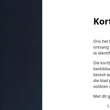
Kor
Ons het 
ontvang 
te identi
Die kortl
beskikba
besluit w
die blad 
voldoen 
Met dít g