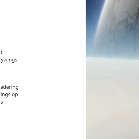
at
krywings
n
nadering
wings op
es