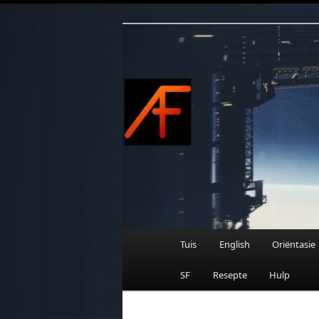
Afrikaanse Wetenskapfiksie e
Skip
to
primary
content
AFRIFIKSIE
Main
Tuis
English
Oriëntasie
menu
SF
Resepte
Hulp