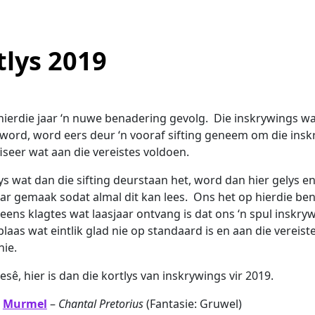
tlys 2019
hierdie jaar ‘n nuwe benadering gevolg. Die inskrywings w
word, word eers deur ‘n vooraf sifting geneem om die ins
fiseer wat aan die vereistes voldoen.
ys wat dan die sifting deurstaan het, word dan hier gelys e
ar gemaak sodat almal dit kan lees. Ons het op hierdie be
eens klagtes wat laasjaar ontvang is dat ons ‘n spul inskry
plaas wat eintlik glad nie op standaard is en aan die vereist
nie.
esê, hier is dan die kortlys van inskrywings vir 2019.
Murmel
–
Chantal Pretorius
(Fantasie: Gruwel)