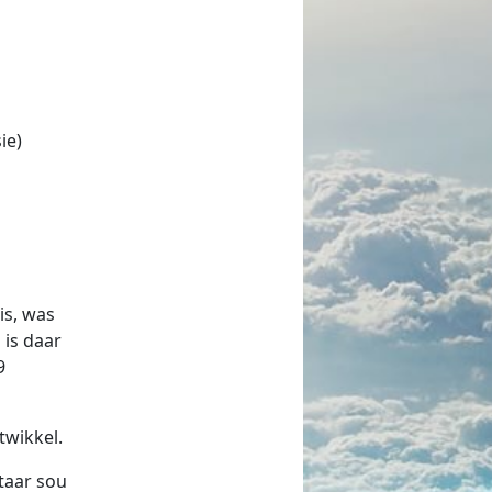
ie)
is, was
 is daar
9
twikkel.
taar sou