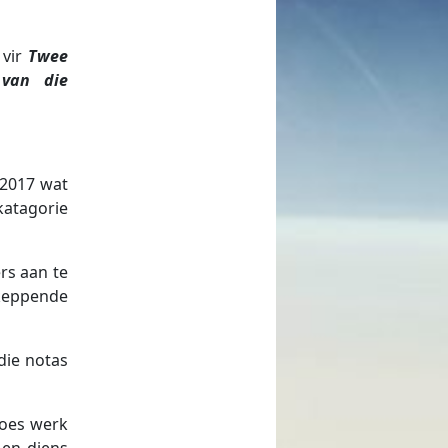
vir
Twee
van die
 2017 wat
katagorie
rs aan te
skeppende
die notas
moes werk
 en diens