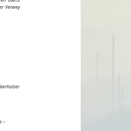
ter Verwey
Oberholzer
e –