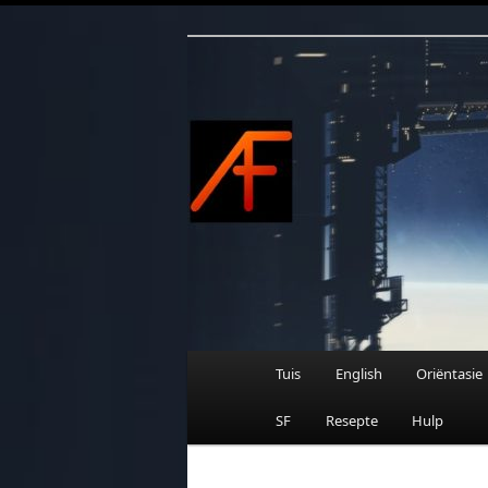
Afrikaanse Wetenskapfiksie e
Skip
to
primary
content
AFRIFIKSIE
Main
Tuis
English
Oriëntasie
menu
SF
Resepte
Hulp