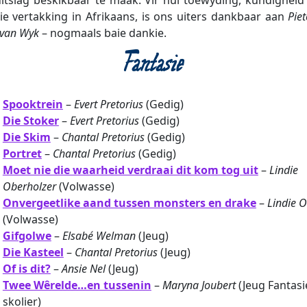
die vertakking in Afrikaans, is ons uiters dankbaar aan
Pie
 van Wyk
– nogmaals baie dankie.
Fantasie
Spooktrein
–
Evert Pretorius
(Gedig)
Die Stoker
–
Evert Pretorius
(Gedig)
Die Skim
–
Chantal Pretorius
(Gedig)
Portret
–
Chantal Pretorius
(Gedig)
Moet nie die waarheid verdraai dit kom tog uit
–
Lindie
Oberholzer
(Volwasse)
Onvergeetlike aand tussen monsters en drake
–
Lindie 
(Volwasse)
Gifgolwe
–
Elsabé Welman
(Jeug)
Die Kasteel
–
Chantal Pretorius
(Jeug)
Of is dit?
–
Ansie Nel
(Jeug)
Twee Wêrelde…en tussenin
–
Maryna Joubert
(Jeug Fantasi
skolier)