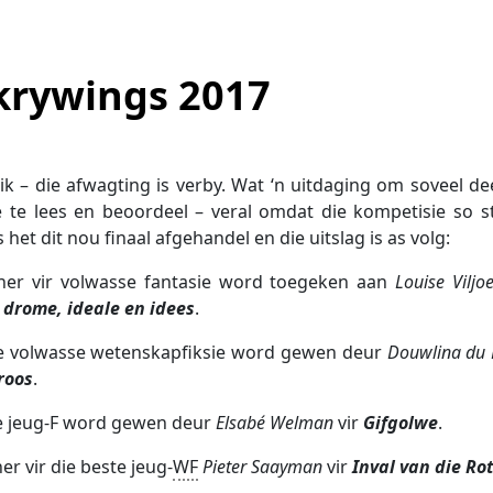
krywings 2017
lik – die afwagting is verby. Wat ‘n uitdaging om soveel d
 te lees en beoordeel – veral omdat die kompetisie so s
het dit nou finaal afgehandel en die uitslag is as volg:
ner vir volwasse fantasie word toegeken aan
Louise Viljo
 drome, ideale en idees
.
e volwasse wetenskapfiksie word gewen deur
Douwlina du P
roos
.
e jeug-F word gewen deur
Elsabé Welman
vir
Gifgolwe
.
r vir die beste jeug-
WF
Pieter Saayman
vir
Inval van die Ro