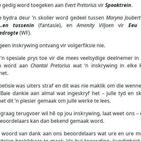
e gedig word toegeken aan
Evert Pretorius
vir
Spooktrein
.
e bydra deur ‘n skolier word gedeel tussen
Maryna Joubert
…en tussenin
(fantasie), en
Amenity Viljoen
vir
Eeu 
edrogte
(WF).
geen inskrywing ontvang vir volgerfiksie nie.
‘n spesiale prys toe vir die mees veelsydige deelnemer in
en word aan
Chantal Pretorius
wat ‘n inskrywing in elke 
het.
etisie was uiters straf en dit was nie maklik om die wenne
 Baie dankie aan almal wat ingeskryf het – julle tyd en 
t dit ‘n plesier gemaak om julle werke te lees.
y graag terugvoer wil hê op jou inskrywing, laat weet ons – 
beoordelaars kan dan bekend gemaak word.
e woord van dank aan ons beoordelaars wat ure en ure 
itslag beskikbaar te maak. Vir hul toewyding, kundigheid