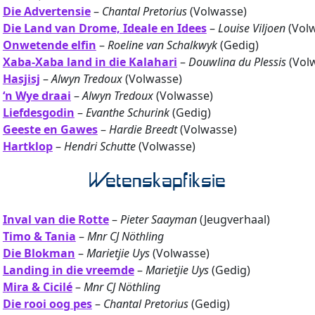
Die Advertensie
–
Chantal Pretorius
(Volwasse)
Die Land van Drome, Ideale en Idees
–
Louise Viljoen
(Vol
Onwetende elfin
–
Roeline van Schalkwyk
(Gedig)
Xaba-Xaba land in die Kalahari
–
Douwlina du Plessis
(Vol
Hasjisj
–
Alwyn Tredoux
(Volwasse)
‘n Wye draai
–
Alwyn Tredoux
(Volwasse)
Liefdesgodin
–
Evanthe Schurink
(Gedig)
Geeste en Gawes
–
Hardie Breedt
(Volwasse)
Hartklop
–
Hendri Schutte
(Volwasse)
Wetenskapfiksie
Inval van die Rotte
–
Pieter Saayman
(Jeugverhaal)
Timo & Tania
–
Mnr CJ Nöthling
Die Blokman
–
Marietjie Uys
(Volwasse)
Landing in die vreemde
–
Marietjie Uys
(Gedig)
Mira & Cicilé
–
Mnr CJ Nöthling
Die rooi oog pes
–
Chantal Pretorius
(Gedig)