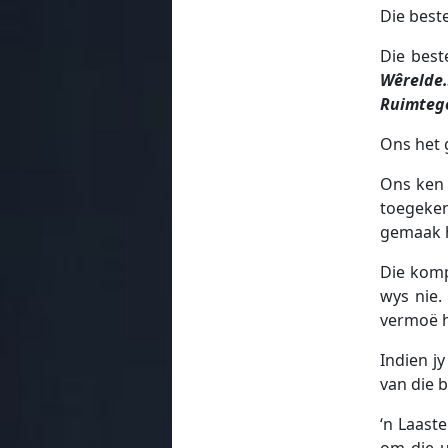
Die best
Die best
Wêrelde
Ruimteg
Ons het 
Ons ken 
toegek
gemaak 
Die komp
wys nie.
vermoë he
Indien j
van die 
‘n Laast
om die u