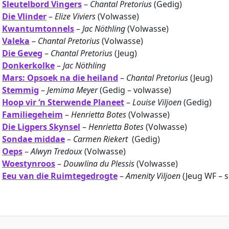
Sleutelbord Vingers
–
Chantal Pretorius
(Gedig)
Die Vlinder
–
Elize Viviers
(Volwasse)
Kwantumtonnels
–
Jac Nöthling
(Volwasse)
Valeka
–
Chantal Pretorius
(Volwasse)
Die Geveg
–
Chantal Pretorius
(Jeug)
Donkerkolke
–
Jac Nöthling
Mars: Opsoek na die heiland
–
Chantal Pretorius
(Jeug)
Stemmig
–
Jemima Meyer
(Gedig – volwasse)
Hoop vir ‘n Sterwende Planeet
–
Louise Viljoen
(Gedig)
Familiegeheim
–
Henrietta Botes
(Volwasse)
Die Ligpers Skynsel
–
Henrietta Botes
(Volwasse)
Sondae middae
–
Carmen Riekert
(Gedig)
Oeps
–
Alwyn Tredoux
(Volwasse)
Woestynroos
–
Douwlina du Plessis
(Volwasse)
Eeu van die Ruimtegedrogte
–
Amenity Viljoen
(Jeug WF – s