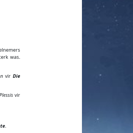
eelnemers
terk was.
en
vir
Die
lessis
vir
tte
.